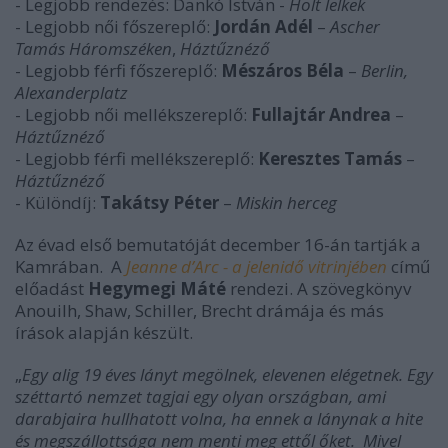
- Legjobb rendezés: Dankó István -
Holt lelkek
- Legjobb női főszereplő:
Jordán Adél
–
Ascher
Tamás Háromszéken
,
Háztűznéző
- Legjobb férfi főszereplő:
Mészáros Béla
–
Berlin,
Alexanderplatz
- Legjobb női mellékszereplő:
Fullajtár Andrea
–
Háztűznéző
- Legjobb férfi mellékszereplő:
Keresztes Tamás
–
Háztűznéző
- Különdíj:
Takátsy Péter
–
Miskin herceg
Az évad első bemutatóját december 16-án tartják a
Kamrában. A
Jeanne d’Arc - a jelenidő vitrinjében
című
előadást
Hegymegi Máté
rendezi. A szövegkönyv
Anouilh, Shaw, Schiller, Brecht drámája és más
írások alapján készült.
„
Egy alig 19 éves lányt megölnek, elevenen elégetnek. Egy
széttartó nemzet tagjai egy olyan országban, ami
darabjaira hullhatott volna, ha ennek a lánynak a hite
és megszállottsága nem menti meg ettől őket. Mivel