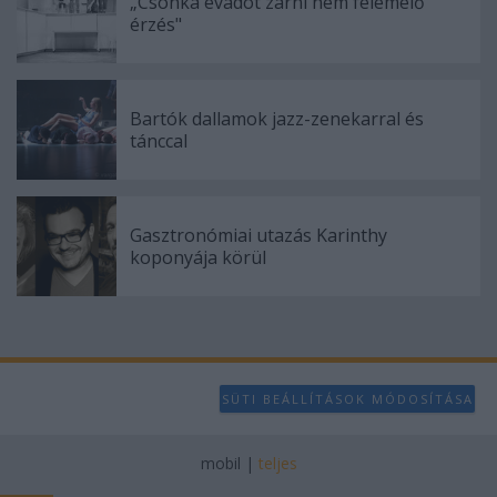
„Csonka évadot zárni nem felemelő
érzés"
Bartók dallamok jazz-zenekarral és
tánccal
Gasztronómiai utazás Karinthy
koponyája körül
SÜTI BEÁLLÍTÁSOK MÓDOSÍTÁSA
mobil
|
teljes