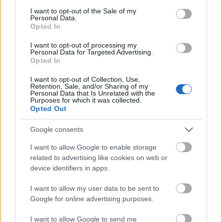
állatok fölé emelje…”
– áll az előadás színlapján;
consent section.
I want to opt-out of the Sale of my
játsszák: Dér Zsolt, Bodnár Erika, Tóth Zsófia e.h.,
Personal Data.
Opted In
Vizi Dávid.
I want to opt-out of processing my
Az évad második felében, 2019. március 8-án
Csehov
Personal Data for Targeted Advertising.
Platonov
jának
premierjére kerül sor
Székely Kriszta
Opted In
rendezésében a Kamrában. Szereplők: Ónodi Eszter,
I want to opt-out of Collection, Use,
Fekete Ernő, Jordán Adél, Bán János, Dér Zsolt, Staub
Retention, Sale, and/or Sharing of my
Viktória Judit e.h., Nagy Ervin, Bányai Kelemen
Personal Data that Is Unrelated with the
Purposes for which it was collected.
Barna, Kocsis Gergely, Pálmai Anna.
Opted Out
Egy nappal később
Rozsdatemető 2.0
címen, Fejes
Google consents
Endre regényének
Tasnádi István
által írt új
adaptációját állítja színpadra
Máté Gábor
a
I want to allow Google to enable storage
nagyszínpadon. Szereplők: Bezerédi Zoltán, Vizi
related to advertising like cookies on web or
Dávid, Szirtes Ági, Tóth Zsófia e.h., Rujder Vivien,
device identifiers in apps.
Kovács Lehel, Mészáros Béla, Elek Ferenc, Kiss Eszter,
Szacsvay László, Mészáros Blanka, Tasnádi Bence,
I want to allow my user data to be sent to
Google for online advertising purposes.
Bodnár Erika, Ujlaki Dénes, Dankó István, Rohonyi
Barnabás e.h., Rajkai Zoltán, Czvikker Lilla e.h.,
I want to allow Google to send me