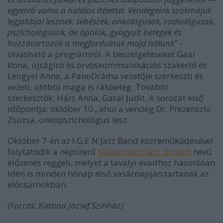
egyenlő volna a halálos ítélettel. Vendégeink szakmájuk
legjobbjai lesznek: sebészek, onkológusok, radiológusok,
pszichológusok, de ápolók, gyógyult betegek és
hozzátartozók is megfordulnak majd nálunk” –
olvasható a programról. A beszélgetéseket Gaal
Ilona, újságíró és orvoskommunikációs szakértő és
Lengyel Anna, a PanoDráma vezetője szerkeszti és
vezeti, utóbbi maga is rákbeteg. További
szerkesztők: Hárs Anna, Garai Judit. A sorozat első
időpontja: október 10., ahol a vendég Dr. Prezenszki
Zsuzsa, onkopszichológus lesz.
Október 7-én az I.G.E.N Jazz Band közreműködésével
folytatódik a népszerű
Mastercard Jazz Brunch
nevű
élőzenés reggeli, melyet a tavalyi évadhoz hasonlóan
idén is minden hónap első vasárnapján tartanak az
előcsarnokban.
(Forrás: Katona József Színház)