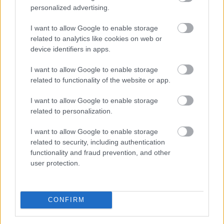
Takátsy Péter, Fullajtár Andrea, Lengyel Benjámin
personalized advertising.
e.h.
I want to allow Google to enable storage
Május 17-étől Tar Sándor
Szürke galamb
című művét
related to analytics like cookies on web or
Gothár Péter
rendezésében láthatják a nézők a
device identifiers in apps.
Kamrában, Mészáros Béla, Fekete Ernő, Pelsőczy
Réka, Tasnádi Bence, Mészáros Blanka, Kocsis
I want to allow Google to enable storage
Gergely, Vizi Dávid, Ujlaki Dénes, Bezerédi Zoltán
related to functionality of the website or app.
előadásában.
I want to allow Google to enable storage
Az évad utolsó bemutatóját május 18-án tartják a
related to personalization.
nagyszínpadon. Federico Garcia Lorca
Öt év múlva
című művét
Zsámbéki Gábor
állítja színpadra.
I want to allow Google to enable storage
Szereplők: Bányai Kelemen Barna, Dankó István, Dér
related to security, including authentication
Zsolt, Elek Ferenc, Fullajtár Andrea, Gombó Viola
functionality and fraud prevention, and other
e.h., Jordán Adél, Kovács Lehel, Lestyán Attila m.v.,
user protection.
Pálmai Anna, Rohonyi Barnabás e.h.
Folytatódik a Katona színházpedagógiai programja,
CONFIRM
a
Behívó
,
mely
idén ismét elsősorban közéleti
témákat, társadalmi problémákat helyez a