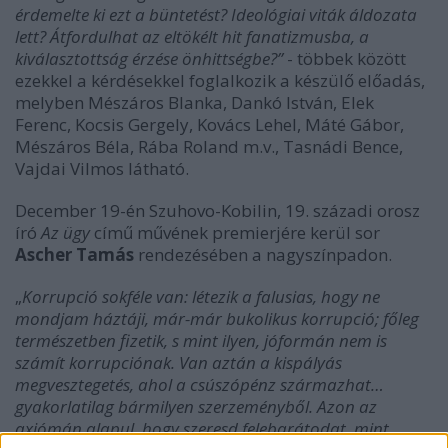
érdemelte ki ezt a büntetést? Ideológiai viták áldozata
lett? Átfordulhat az eltökélt hit fanatizmusba, a
kiválasztottság érzése önhittségbe?”
- többek között
ezekkel a kérdésekkel foglalkozik a készülő előadás,
melyben Mészáros Blanka, Dankó István, Elek
Ferenc, Kocsis Gergely, Kovács Lehel, Máté Gábor,
Mészáros Béla, Rába Roland m.v., Tasnádi Bence,
Vajdai Vilmos látható.
December 19-én Szuhovo-Kobilin, 19. századi orosz
író
Az ügy
című művének premierjére kerül sor
Ascher Tamás
rendezésében a nagyszínpadon.
„
Korrupció sokféle van: létezik a falusias, hogy ne
mondjam háztáji, már-már bukolikus korrupció; főleg
természetben fizetik, s mint ilyen, jóformán nem is
számít korrupciónak. Van aztán a kispályás
megvesztegetés, ahol a csúszópénz származhat…
gyakorlatilag bármilyen szerzeményből. Azon az
axiómán alapul, hogy szeresd felebarátodat, mint