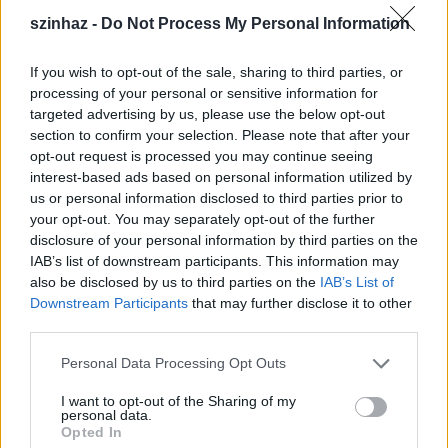
tenmagadat; úgyhogy ha szereztél, osztozzál is – bár ez
sem igazán megvesztegetés”
– olvashatjuk a
szinhaz -
Do Not Process My Personal Information
darabban, melyben Fekete Ernő, Mészáros Máté
m.v., Bezerédi Zoltán, Bányai Kelemen Barna, Rujder
If you wish to opt-out of the sale, sharing to third parties, or
Vivien, Pelsőczy Réka, Borsi-Balogh Máté e.h.,
processing of your personal or sensitive information for
Takátsy Péter, Rajkai Zoltán, Baki Dániel m.v.,
targeted advertising by us, please use the below opt-out
Owaimer Adrián e.h., Fröchlich Kristóf e.h., Rohonyi
section to confirm your selection. Please note that after your
Barna e.h., Lengyel Benjámin e.h., Major Erik e.h.,
opt-out request is processed you may continue seeing
Váradi Gergely e.h. szerepel.
interest-based ads based on personal information utilized by
us or personal information disclosed to third parties prior to
Ezt követően, december 20-án Aiszkhülosz
A leláncolt
your opt-out. You may separately opt-out of the further
Prométheusz
című tragédiáját mutatják be a
disclosure of your personal information by third parties on the
IAB’s list of downstream participants. This information may
Sufniban, melyet
Tarnóczi Jakab
, egyetemi hallgató
also be disclosed by us to third parties on the
IAB’s List of
állít színpadra.
Downstream Participants
that may further disclose it to other
third parties.
„
Zeusz uralkodásának kezdetén járunk, abban a
pillanatban, amelyben a világot újraosztják egymás
Please note that this website/app uses one or more Google
Personal Data Processing Opt Outs
közt a hatalmasok. Az adok-kapokban egyedül
services and may gather and store information including but
Prométheusz képviseli az emberek érdekeit. Ellopja az
not limited to your visit or usage behaviour. You may click to
I want to opt-out of the Sharing of my
istenektől a tüzet, hogy az embereket a gondolkodás, az
personal data.
grant or deny consent to Google and its third-party tags to
Opted In
önkifejezés, a világ megértésének képességében az
use your data for below specified purposes in below Google