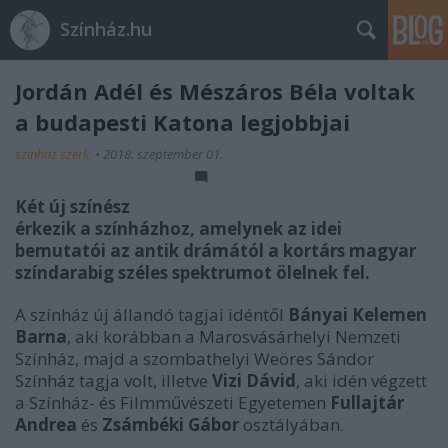
Színház.hu
Jordán Adél és Mészáros Béla voltak
a budapesti Katona legjobbjai
szinhaz szerk.
•
2018. szeptember 01.
Két új színész
érkezik a színházhoz, amelynek az idei
bemutatói az antik drámától a kortárs magyar
színdarabig széles spektrumot ölelnek fel.
A színház új állandó tagjai idéntől
Bányai Kelemen
Barna
, aki korábban a Marosvásárhelyi Nemzeti
Színház, majd a szombathelyi Weöres Sándor
Színház tagja volt, illetve
Vizi Dávid
, aki idén végzett
a Színház- és Filmművészeti Egyetemen
Fullajtár
Andrea
és
Zsámbéki Gábor
osztályában.