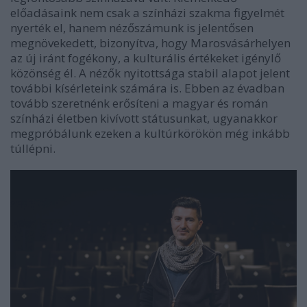
előadásaink nem csak a színházi szakma figyelmét
nyerték el, hanem nézőszámunk is jelentősen
megnövekedett, bizonyítva, hogy Marosvásárhelyen
az új iránt fogékony, a kulturális értékeket igénylő
közönség él. A nézők nyitottsága stabil alapot jelent
további kísérleteink számára is. Ebben az évadban
tovább szeretnénk erősíteni a magyar és román
színházi életben kivívott státusunkat, ugyanakkor
megpróbálunk ezeken a kultúrkörökön még inkább
túllépni.