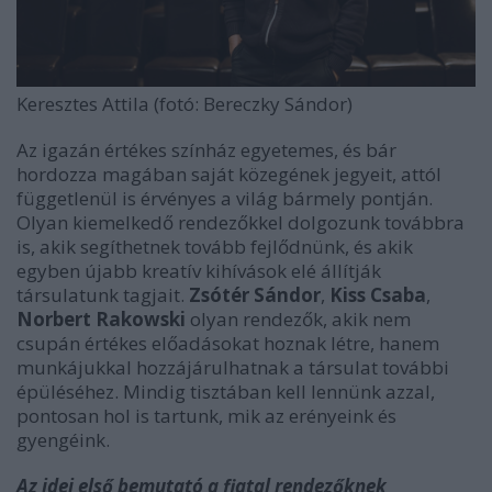
Keresztes Attila (fotó: Bereczky Sándor)
Az igazán értékes színház egyetemes, és bár
hordozza magában saját közegének jegyeit, attól
függetlenül is érvényes a világ bármely pontján.
Olyan kiemelkedő rendezőkkel dolgozunk továbbra
is, akik segíthetnek tovább fejlődnünk, és akik
egyben újabb kreatív kihívások elé állítják
társulatunk tagjait.
Zsótér Sándor
,
Kiss Csaba
,
Norbert Rakowski
olyan rendezők, akik nem
csupán értékes előadásokat hoznak létre, hanem
munkájukkal hozzájárulhatnak a társulat további
épüléséhez. Mindig tisztában kell lennünk azzal,
pontosan hol is tartunk, mik az erényeink és
gyengéink.
Az idei első bemutat
ó
a fiatal rendezőknek