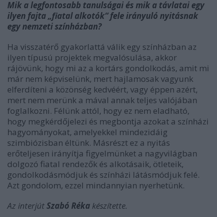
Mik a legfontosabb tanulságai
é
s mik a távlatai egy
ilyen fajta „fiatal alkot
ó
k“ fele irányul
ó
nyitásnak
egy nemzeti szí
nh
ázban?
Ha visszatérő gyakorlattá válik egy színházban az
ilyen típusú projektek megvalósulása, akkor
rájövünk, hogy mi az a kortárs gondolkodás, amit mi
már nem képviselünk, mert hajlamosak vagyunk
elferdíteni a közönség kedvéért, vagy éppen azért,
mert nem merünk a mával annak teljes valójában
foglalkozni. Félünk attól, hogy ez nem eladható,
hogy megkérdőjelezi és megbontja azokat a színházi
hagyományokat, amelyekkel mindezidáig
szimbiózisban éltünk. Másrészt ez a nyitás
erőteljesen irányítja figyelmünket a nagyvilágban
dolgozó fiatal rendezők és alkotásaik, ötleteik,
gondolkodásmódjuk és színházi látásmódjuk felé.
Azt gondolom, ezzel mindannyian nyerhetünk.
Az interjút
Szabó Réka
készítette.