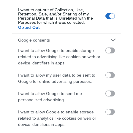
rendező, Mădălin Hîncu lett a győztes. Melyek voltak
I want to opt-out of Collection, Use,
ennek a pályázatnak az erőss
é
gei, ami által
Retention, Sale, and/or Sharing of my
kiemelkedett a t
ö
bbi k
ö
zül?
Personal Data that Is Unrelated with the
Purposes for which it was collected.
Opted Out
Mădălin Hîncu
egy alaposan átgondolt, jól
felépített, részleteiben is kidolgozott pályázattal
Google consents
jelentkezett, ami a gondolati alaposságon túl
gyakorlati jellegű színpadi képességeket is jelzett.
I want to allow Google to enable storage
Projektje megvalósítható, kihívás elé állítja
related to advertising like cookies on web or
színészeinket, kérdésfeltevése pedig a közönség
device identifiers in apps.
érdeklődésére is számot tart. A pályája elején tartó
rendező alkotótársával, a díszlet- és jelmeztervező
I want to allow my user data to be sent to
Răzvan Bordoș
-sal közösen egy erős képi világát is
Google for online advertising purposes.
kidolgozta a huszadik század első fele és napjaink
I want to allow Google to send me
konzumvilága egybeolvadásának. Ez a projekt tehát
personalized advertising.
vizuálisan is rendkívül ígéretesnek bizonyul.
I want to allow Google to enable storage
Egy pályázat esetében az alkotók elképzeléseit
related to analytics like cookies on web or
kizárólag a pályaműben szereplő leírásból lehet
device identifiers in apps.
megítélni -
A lovakat lelövik, ugye?
pályamű pedig a