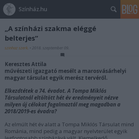
Színház.hu
„A színházi szakma eléggé
belterjes”
szinhaz szerk.
•
2018. szeptember 09.
Keresztes Attila
művészeti igazgató mesélt a marosvásárhelyi
magyar társulat egyik merész tervéről.
Elkezdtétek a 74.
é
vadot. A Tompa Mikl
ó
s
Társulatnál elt
ö
lt
ött
hét
é
v eredm
é
nyeit n
é
zve
milyen új c
é
lokat fogalmaztál meg magadban a
2018/2019-es
é
vadra?
Az elmúlt hét év alatt a Tompa Miklós Társulat mind
Románia, mind pedig a magyar nyelvterület egyik
legfontosabb színházává vált. Kiemelkedő