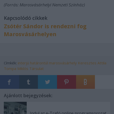
(Forrás: Marosvásárhelyi Nemzeti Színház)
Kapcsolódó cikkek
Zsótér Sándor is rendezni fog
Marosvásárhelyen
Címkék:
interjú
határontúl
marosvásárhely
Keresztes Attila
Tompa Miklós Társulat
Ajánlott bejegyzések:
Indul az e-Trafó online programsorozat