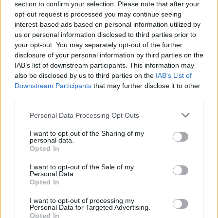
lehetőségeinket, ajánlatunkat a nemzetközileg is
section to confirm your selection. Please note that after your
meghirdetve. Ez viszont nem zárja ki azt, hogy a
opt-out request is processed you may continue seeing
jövőben közvetlenül is meghívjunk fiatal rendezőket.
interest-based ads based on personal information utilized by
us or personal information disclosed to third parties prior to
Milyen szí
nh
á
zi tendenci
ák voltak kiolvashat
ó
k
your opt-out. You may separately opt-out of the further
ezekből a pályázatokb
ó
l?
disclosure of your personal information by third parties on the
IAB’s list of downstream participants. This information may
A kiírásra tizenhét országból érkezett pályázat,
also be disclosed by us to third parties on the
IAB’s List of
köztük számos izgalmas projekt. Maguk az
Downstream Participants
that may further disclose it to other
third parties.
ajánlatok rendkívül sokszínűek voltak mind
gondolati, mind formai szempontból. A fizikai
Please note that this website/app uses one or more Google
Personal Data Processing Opt Outs
színháztól a cirkusszínházig, a filmadaptációtól a
services and may gather and store information including but
közösen létrehozott előadásszövegig, a szeméyes
not limited to your visit or usage behaviour. You may click to
I want to opt-out of the Sharing of my
történetektől a klasszikus művek helyi kontextusba
personal data.
grant or deny consent to Google and its third-party tags to
Opted In
helyezéséig széles palettán mozogtak ezek a tervek.
use your data for below specified purposes in below Google
Különbözőségük ellenére közös bennük a kortárs
consent section.
I want to opt-out of the Sale of my
gondolkodás, az érvényes kérdések keresése és
Personal Data.
feltevése, egyfajta kompromisszummentességre
Opted In
való törekvés.
I want to opt-out of processing my
Personal Data for Targeted Advertising.
Nemzetk
ö
zi volt a projekt, v
é
gül hazai, romániai
Opted In