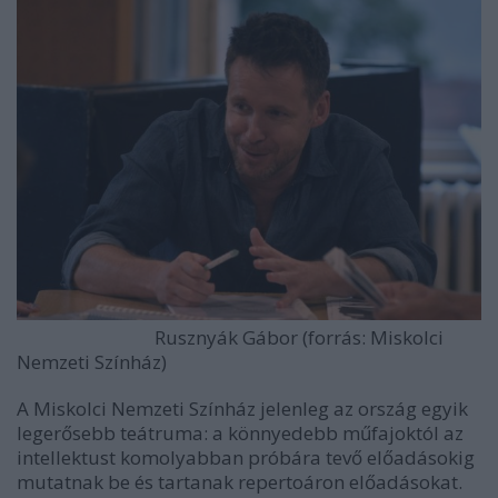
Rusznyák Gábor (forrás: Miskolci
Nemzeti Színház)
A Miskolci Nemzeti Színház jelenleg az ország egyik
legerősebb teátruma: a könnyedebb műfajoktól az
intellektust komolyabban próbára tevő előadásokig
mutatnak be és tartanak repertoáron előadásokat.