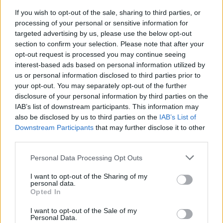
az a szempont van odapakolva, hogy azért játsszuk ezt
If you wish to opt-out of the sale, sharing to third parties, or
és ezt, mert ez „kell!”a nézőnek, na, ez az, ami már
processing of your personal or sensitive information for
fordított, egészségtelen irány. Olyan ez, mint amikor a
targeted advertising by us, please use the below opt-out
beteg írja fel magának a gyógyszert. Nyilván van e
section to confirm your selection. Please note that after your
mögött úgy hetvenszázaléknyi politikai maszlag is,
opt-out request is processed you may continue seeing
amelyben mégis az a legfájdalmasabb, hogy nincs
interest-based ads based on personal information utilized by
mögötte valódi tartalom
” – fejti ki a gondolatait ezzel
us or personal information disclosed to third parties prior to
kapcsolatban.
your opt-out. You may separately opt-out of the further
disclosure of your personal information by third parties on the
IAB’s list of downstream participants. This information may
also be disclosed by us to third parties on the
IAB’s List of
Downstream Participants
that may further disclose it to other
third parties.
Please note that this website/app uses one or more Google
Personal Data Processing Opt Outs
services and may gather and store information including but
not limited to your visit or usage behaviour. You may click to
I want to opt-out of the Sharing of my
personal data.
grant or deny consent to Google and its third-party tags to
Opted In
use your data for below specified purposes in below Google
consent section.
I want to opt-out of the Sale of my
Personal Data.