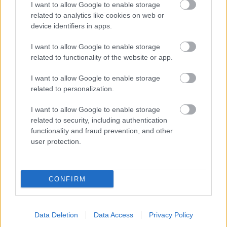
Arról is szó esik, hogy mennyire másképpen
I want to allow Google to enable storage
related to analytics like cookies on web or
gondolkodik a színház és a politikus. „
Számukra
device identifiers in apps.
ismeretlen az, hogy egy problémáról többféleképpen,
összetettebben is lehet gondolkodni. Ismeretlen, mert
I want to allow Google to enable storage
nekik valamelyik pártcsalád részeként egy irányon belül
related to functionality of the website or app.
kell gondolkodniuk. Így aztán kimarad az életükből az,
hogy egy dologról lehet kétféleképpen is gondolkodni,
I want to allow Google to enable storage
hogy lehet két irányból is abba a közös irányba tolni
related to personalization.
azt a bizonyos szekeret! Valaki vagy lojális vagy támad
– ebben a kétpólusú, primitív rendszerben gondolkodik
I want to allow Google to enable storage
egy politikus, és ez borzasztóan fájdalmas
” – mondja.
related to security, including authentication
functionality and fraud prevention, and other
„
A másik, amit egy politikusnak nehéz, nehezebb
user protection.
elfogadni: a művészet alapvető feladata az, hogy
kritikus legyen! Mindig lehetne jobban, igazságosabban
élni. Úgy gondolom, hogy egy egészségesebb
CONFIRM
társadalomban ez bele kellene, hogy férjen, hogy
tudjunk egymáson, önmagunkon nevetni!”
– fűzi hozzá
a beszélgetés végén.
Data Deletion
Data Access
Privacy Policy
Az eredeti interjúból, amit
Csatádi Gábor
készített,