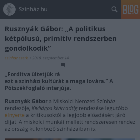
Színház.hu
Rusznyák Gábor: „A politikus
kétpólusú, primitív rendszerben
gondolkodik”
szinhaz szerk.
•
2018. szeptember 14.
„Fordítva ültetjük rá
ezt a színházi kultúrát a maga lovára.” A
Pótszékfoglaló interjúja.
Rusznyák Gábor
a Miskolci Nemzeti Színház
rendezője,
Kivilágos kivirradtig
rendezése legutóbb
elnyerte
a kritikusoktól a legjobb előadásért járó
díjat. A miskolci munkái mellett rendszeresen rendez
az ország különböző színházaiban is.