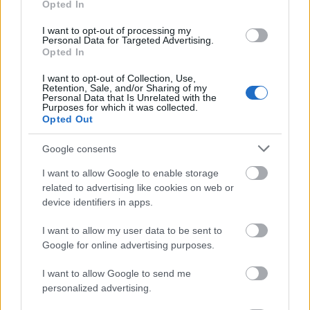
Opted In
Rusznyák Gábor (forrás: Népszava)
I want to opt-out of processing my
Personal Data for Targeted Advertising.
Opted In
Ezzel összefüggésben szóba kerül az olyan színházi
formák kérdése, amelyeket nem lehet azonnal és
I want to opt-out of Collection, Use,
Retention, Sale, and/or Sharing of my
könnyen befogadni, és ami ezáltal „kockázatot”
Personal Data that Is Unrelated with the
jelent.
Rusznyák Gábor
szerint ilyen esetekben a
Purposes for which it was collected.
Opted Out
nézőnek is van feladata. „
Jóval bátrabb formákat is
lehetne használni a mai magyar színházban, csak
Google consents
joggal vagy épp alaptalanul bekapcsol bennünk a félsz:
vajon ezen a formán keresztül eljut-e oda a néző, ahová
I want to allow Google to enable storage
én szeretném, vagy fennakad-e azon a formán, amit én
related to advertising like cookies on web or
számára segítségül kívántam adni?
” – fogalmaz,
device identifiers in apps.
hozzátéve – „
a nézőtől is elvárható egyfajta „munka”. A
befogadás nem napozás, ahol én csak kifekszem, a nap
I want to allow my user data to be sent to
sugarai meg rám tűznek – nem ez a lényegi mozzanat
Google for online advertising purposes.
benne. Ugyanannyi munka – hat hét – van egy
csapnivaló és egy zseniális előadásban is. Nem szellemi,
I want to allow Google to send me
de fizikai értelemben mindenképp
”.
personalized advertising.