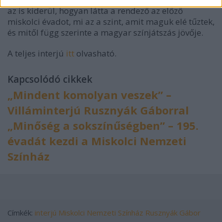
az is kiderül, hogyan látta a rendező az előző
miskolci évadot, mi az a szint, amit maguk elé tűztek,
és mitől függ szerinte a magyar színjátszás jövője.
A teljes interjú
itt
olvasható.
Kapcsolódó cikkek
„Mindent komolyan veszek” –
Villáminterjú Rusznyák Gáborral
„Minőség a sokszínűségben” – 195.
évadát kezdi a Miskolci Nemzeti
Színház
Címkék:
interjú
Miskolci Nemzeti Színház
Rusznyák Gábor