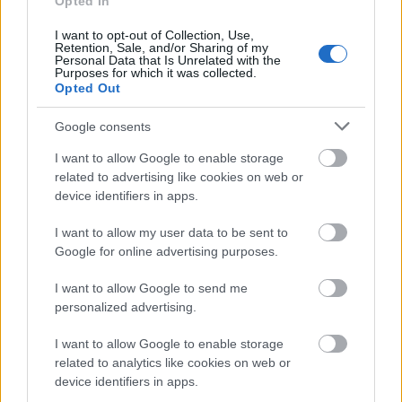
Fesztivál mellett az évad során műsorra tűzik az
Opted In
Aradi Kamraszínház, a Kassai Thália Színház, a
I want to opt-out of Collection, Use,
komáromi Boráros Imre Színház és a kolozsvári
Retention, Sale, and/or Sharing of my
Váróterem Projekt egy-egy előadását is.
Personal Data that Is Unrelated with the
Purposes for which it was collected.
Opted Out
Az évadnyitó szeptember 22-i egész napos
rendezvényen várják a családokat, az iskolás korú
Google consents
fiatalokat és a felnőtt közönséget is a Bethlen téren.
I want to allow Google to enable storage
related to advertising like cookies on web or
device identifiers in apps.
I want to allow my user data to be sent to
Google for online advertising purposes.
I want to allow Google to send me
personalized advertising.
I want to allow Google to enable storage
related to analytics like cookies on web or
device identifiers in apps.