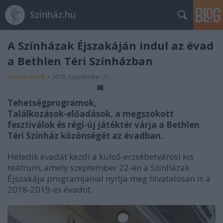
Színház.hu
A Színházak Éjszakáján indul az évad
a Bethlen Téri Színházban
szinhaz szerk.
•
2018. szeptember 21.
Tehetségprogramok,
Találkozások-előadások, a megszokott
fesztiválok és régi-új játéktér várja a Bethlen
Téri Színház közönségét az évadban.
Hetedik évadát kezdi a külső-erzsébetvárosi kis
teátrum, amely szeptember 22-én a Színházak
Éjszakája programjaival nyitja meg hivatalosan is a
2018-2019-es évadot.