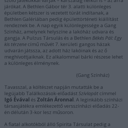
szóló játékokkal várják – karszalag nélkül is – az arra
járókat. A Bethlen Gábor tér 3. alatti különleges
épületben kétszer is vezetett túrát indítanak, a
Bethlen Galériában pedig épülettörténeti kiállítást
rendeznek be. A nap egyik különlegessége a Gang
Színház, amelynek helyszíne a lakóház udvara és
gangja. A Pulzus Társulás és a Bethlen
Békés Pál: Egy
kis térzene
című művét 7. kerületi gangos házak
udvarán játssza, az adott ház lakóinak és az ő
meghívottjaiknak. Ez alkalommal bárki részese lehet
a különleges élménynek.
(Gang Színház)
Tavasszal, a költészet napján mutatták be a
legújabb Találkozások-előadást
Szívlapát
címmel
Igó Évával
és
Zoltán Áronnal
. A leginkább színházi
társasjátékra emlékezettő versszínházi előadás 22-
én délután 3-kor lesz műsoron.
A fiatal alkotókból álló Spirita Társulat pedig a