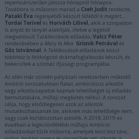
repertoárszerűen játssza hónapról hónapra.
Továbbra is műsoron marad a
Cseh Judit
rendezte,
Pataki Éva
regényéből készült
Nőkből is megárt…
Tordai Terivel
és
Horváth Lilivel
, akik a színpadon
is anyát és lányát alakítják, illetve a legelső
megvalósult Találkozások-előadás,
Valcz Péter
rendezésében a
Mary és Max
Grisnik Petrával
és
Gőz Istvánnal
. A
Találkozások
előadások közül
többhöz is feldolgozó drámafoglalkozás készült, és
bekerültek a színház ifjúsági programjába.
Az idén már szintén pályázati rendszerben működő
Ambíció
sorozatukban fiatal, ambiciózus alkotók
vagy alkotócsapatok kapnak lehetőséget új előadás
bemutatására, műfaji megkötés nélkül. A sorozat
célja, hogy elsődlegesen azok az alkotók
mutatkozhassanak be, akiknek más lehetősége nem,
vagy csak korlátozottan adódik. A 2018-2019-es
évadban a legkülönfélébb műfajú Ambíció
előadásokat tűzik műsorra, amelyek közt lesz tánc,
próza, kortárs opera és összművészeti alkotás is.