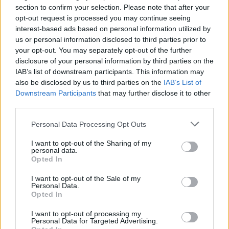
section to confirm your selection. Please note that after your
opt-out request is processed you may continue seeing
interest-based ads based on personal information utilized by
us or personal information disclosed to third parties prior to
your opt-out. You may separately opt-out of the further
disclosure of your personal information by third parties on the
IAB’s list of downstream participants. This information may
also be disclosed by us to third parties on the
IAB’s List of
Downstream Participants
that may further disclose it to other
third parties.
Please note that this website/app uses one or more Google
Personal Data Processing Opt Outs
services and may gather and store information including but
not limited to your visit or usage behaviour. You may click to
I want to opt-out of the Sharing of my
personal data.
grant or deny consent to Google and its third-party tags to
Opted In
A Marica Bábszínháza
Cipőmese
című előadása (fotó:
use your data for below specified purposes in below Google
Németh Melinda)
consent section.
I want to opt-out of the Sale of my
Personal Data.
A Bethlennek indulása óta fontosak a határontúli
Opted In
magyar színházi műhelyekkel való szoros
I want to opt-out of processing my
kapcsolatok, így a január végi szokásos Vendégváró
Personal Data for Targeted Advertising.