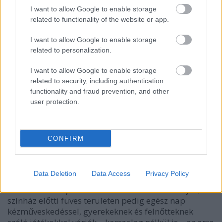
I want to allow Google to enable storage
related to functionality of the website or app.
I want to allow Google to enable storage
related to personalization.
I want to allow Google to enable storage
related to security, including authentication
functionality and fraud prevention, and other
user protection.
CONFIRM
Data Deletion
Data Access
Privacy Policy
A Színházak Éjszakáját már délelőtt 11-kor a Marica
Bábszínháza
Cipőmese
című előadásával indítják, a
színház előtti füves területen pedig egész nap
kézműveskedéssel, gyerekeknek és felnőtteknek