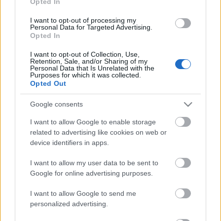
Opted In
jokulátorok szinte a semmiből is megteremnek újra.
I want to opt-out of processing my
A színház legfontosabb tényezőjének, a közönségnek –
Personal Data for Targeted Advertising.
hiszen közönségként kezdi a későbbi színész, rendező és
Opted In
író is – nincs szüksége műveltségre vagy
I want to opt-out of Collection, Use,
tájékozottságra. A jó darabot a legrosszabb rendező a
Retention, Sale, and/or Sharing of my
leggyöngébb színészekkel a legbutább közönség
Personal Data that Is Unrelated with the
Purposes for which it was collected.
számára is élvezhetővé teszi. Nincs felmentés a
Opted Out
drámaíró számára, nem hivatkozhat a körülményekre,
a pénzhiányra, a rossz színészekre, a magamutogató
Google consents
rendezőre, a tompa nézőkre: írjon olyan darabot,
I want to allow Google to enable storage
amely minden akadály ellenére átmegy. A játékosságot
related to advertising like cookies on web or
az emberből nem lehet kiölni, a színház léte alapvetően
device identifiers in apps.
ma sem forog veszélyben: ha a cenzúra, ahogy az
évezredek során gyakorta, megint mindent el akar
I want to allow my user data to be sent to
törölni, ami élet, a színházi formák a színházon kívül
Google for online advertising purposes.
kezdenek el burjánozni. A színház nem kultúrnövény,
ahogy a hatalmasságok vélik, esztétikai dogmák szerint
I want to allow Google to send me
nem lehet ápolni, hiába akarják a kritikusok. A színház
personalized advertising.
gyom, felüti a fejét akárhol, ahol csak emberek