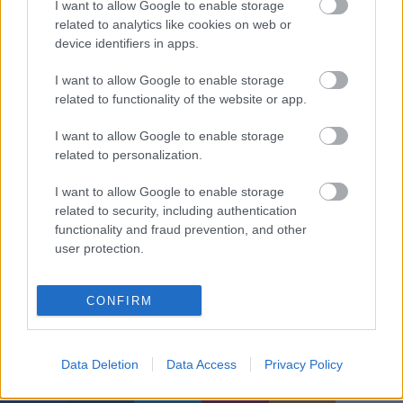
tanyáznak.
I want to allow Google to enable storage
related to analytics like cookies on web or
device identifiers in apps.
Kapcsolódó cikkek
Spiró György: „Elhűlve nézem,
I want to allow Google to enable storage
mennyi hülyeségre képes az
related to functionality of the website or app.
emberiség”
I want to allow Google to enable storage
„Nekem a hatalom nem való” – Spiró
related to personalization.
György válaszolt
I want to allow Google to enable storage
„Luxusdilettánsként működtem
related to security, including authentication
functionality and fraud prevention, and other
mindvégig” – Spiró György 70 éves
user protection.
CONFIRM
Címkék:
Spiró György
Marosvásárhelyi Nemzeti Színház
Magyar Dráma Napja
Data Deletion
Data Access
Privacy Policy