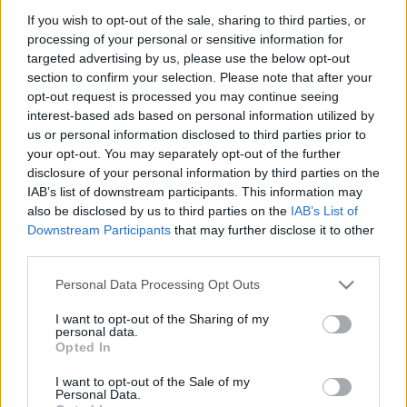
megjelenített mese sokkal vonzóbb. A legnagyobb
If you wish to opt-out of the sale, sharing to third parties, or
mesterek, az ókori görögök, Shakespeare és Csehov
processing of your personal or sensitive information for
pontosan tudták, hogy a legkönnyebben érthető,
targeted advertising by us, please use the below opt-out
legélesebb konfliktusokkal, legdurvább bohózati
section to confirm your selection. Please note that after your
hatásokkal és fordulatokkal kell élniük a legsúlyosabb
opt-out request is processed you may continue seeing
interest-based ads based on personal information utilized by
tragédiákban is, hogy a közönség lelkét megmozgassák,
us or personal information disclosed to third parties prior to
és a színen láthatók iránti részvétét vagy gúnyos
your opt-out. You may separately opt-out of the further
megvetését kiváltsák.
disclosure of your personal information by third parties on the
IAB’s list of downstream participants. This information may
Gyermeki gonoszságunk és beleélő képességünk
also be disclosed by us to third parties on the
IAB’s List of
százezer évek alatt semmit sem változott, a mesére
Downstream Participants
that may further disclose it to other
minden kisgyerek fogékony, a megjelenített mesét
third parties.
mindenki élvezi, a színház az emberiséggel együtt jár. Ki
lehet persze verni a kamaszodó gyerekekből rémes
Please note that this website/app uses one or more Google
Personal Data Processing Opt Outs
iskolákkal és embertelen, humortalan intézményekkel a
services and may gather and store information including but
részvétre és a megvetésre való képességet, de a
not limited to your visit or usage behaviour. You may click to
I want to opt-out of the Sharing of my
personal data.
következő nemzedékek ismét ezzel a hajlammal
grant or deny consent to Google and its third-party tags to
Opted In
születnek, és ha csak egy parányit is kedvezőbb a
use your data for below specified purposes in below Google
társadalmi hangulat, ha csak egy kicsit is enyhül a
consent section.
I want to opt-out of the Sale of my
cenzúra, az újabb remek színészek és írók, a mindenkori
Personal Data.