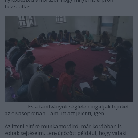
hozzáállás.
És a tanítványok végtelen ingatják fejüket
az olvasópróbán... ami itt azt jelenti, igen
Az itteni eltérő munkamorálról már korábban is
voltak sejtéseim. Lenyűgözött például, hogy valaki