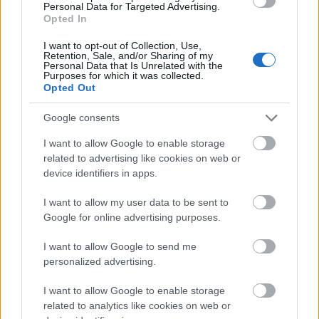
Personal Data for Targeted Advertising.
Opted In
I want to opt-out of Collection, Use,
Retention, Sale, and/or Sharing of my
Personal Data that Is Unrelated with the
A kis csapat
Purposes for which it was collected.
Opted Out
Büszkén jelenthetem be, hogy pénteken megvolt az
első felvonás olvasópróbája (lásd az első képen). Van
Google consents
egy tökéletesen kigyúrt testű asszisztensem, aki
I want to allow Google to enable storage
elszántan fogja össze a két osztályból alakult hat
related to advertising like cookies on web or
részleget (díszlet, jelmez, zene, dramaturgia, fény,
device identifiers in apps.
marketing). A végzősök mellé ugyanis megkaptam a
másodikosokat is, így 23 főre duzzadt a kis csapat,
I want to allow my user data to be sent to
annak ellenére, hogy
Az ördög
című darabban hét
Google for online advertising purposes.
valamirevaló szerep van.
I want to allow Google to send me
A szereposztás valamennyi végzős vizsgaelőadásnál
personalized advertising.
kardinális kérdés. A gondoskodó iskola és a
kegyetlen élet határán a rendezőtanárnak
I want to allow Google to enable storage
számolnia kell a megmutatkozási lehetőséggel is. Az
related to analytics like cookies on web or