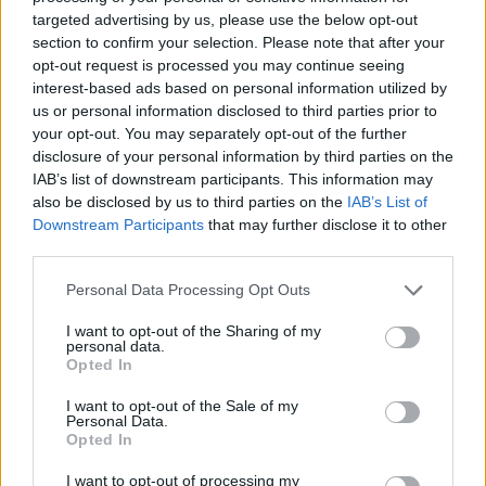
(blogolok majd, olvasok végre, sőt még a klarinétot
targeted advertising by us, please use the below opt-out
is elhoztam), de hát végül más szerep jutott nekem.
section to confirm your selection. Please note that after your
Egy kis hiszti után – magamra is vonatkoztattam a
opt-out request is processed you may continue seeing
profi hozzáállásról mondottakat – elindítottam egy
interest-based ads based on personal information utilized by
kis, indiai sztahanov mozgalmat. Az időközben
us or personal information disclosed to third parties prior to
részletekben előkerült fordítást négy másodikos
your opt-out. You may separately opt-out of the further
disclosure of your personal information by third parties on the
hallgatóval mondatról mondatra vetjük össze a
IAB’s list of downstream participants. This information may
magyar, illetve a fordítás alapjául szolgáló, Oliver
also be disclosed by us to third parties on the
IAB’s List of
Herford 1908-as brodway-adaptációjával.
Downstream Participants
that may further disclose it to other
third parties.
Please note that this website/app uses one or more Google
Personal Data Processing Opt Outs
services and may gather and store information including but
not limited to your visit or usage behaviour. You may click to
I want to opt-out of the Sharing of my
personal data.
grant or deny consent to Google and its third-party tags to
Opted In
use your data for below specified purposes in below Google
consent section.
I want to opt-out of the Sale of my
Personal Data.
Opted In
I want to opt-out of processing my