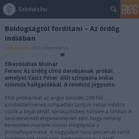
Színház.hu
Boldogságtól fordítani – Az ördög
Indiában
szinhaz szerk.
•
2018. szeptember 29.
Elkezdődtek Molnár
Ferenc Az ördög című darabjának próbái,
amelyet Valcz Péter állít színpadra indiai
színműs hallgatókkal. A rendező jegyzete.
Első próbánkat az angol tanszék 200 fős
színháztermének színpadán tartjuk indiai módra:
cipők a bejáratnál, törökülésben, körben a földön. A
tanszékvezető engedelmemet kéri, hogy néhány
keresetlen marathi szóval megnyissa a
próbafolyamatot. A nagyjából húsz percen át tartó
nyitóbeszéd arról szól, hogy milyen is a profi