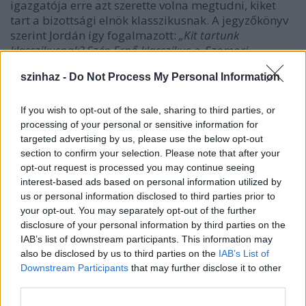
igazgatója erre azt szerette volna megtudni, kiket
tart a bizottsági elnök klasszikusnak. A jegyzőkönyv
szerint Jordán így fogalmazott:
„Kit tartunk
klasszikusnak? Szép Ernő klasszikus-e, Szomori
klasszikus-e, akik már nem élnek? Általában arra
szinhaz -
Do Not Process My Personal Information
szoktak gondolni, hogy
Az ember tragédiája
,
Bánk
Bán
,
Csongor és Tünde
. Karinthy is egy klasszikus.
Csurka is egy klasszikus. Nagyszerű Csurka darabok
If you wish to opt-out of the sale, sharing to third parties, or
vannak, amiből nem egy időszerű is”
.
processing of your personal or sensitive information for
targeted advertising by us, please use the below opt-out
section to confirm your selection. Please note that after your
opt-out request is processed you may continue seeing
interest-based ads based on personal information utilized by
us or personal information disclosed to third parties prior to
your opt-out. You may separately opt-out of the further
disclosure of your personal information by third parties on the
IAB’s list of downstream participants. This information may
also be disclosed by us to third parties on the
IAB’s List of
Downstream Participants
that may further disclose it to other
third parties.