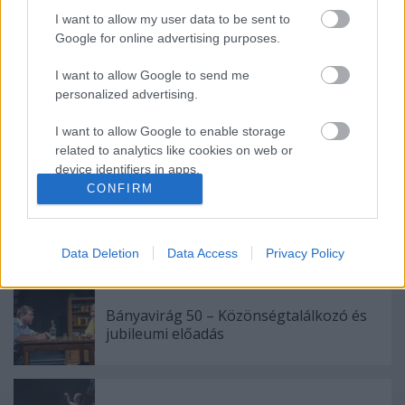
I want to allow my user data to be sent to
Google for online advertising purposes.
Ajánlott bejegyzések:
I want to allow Google to send me
personalized advertising.
Sodró Eliza: "Színészként a katarzist nem
I want to allow Google to enable storage
tudjuk garantálni"
related to analytics like cookies on web or
device identifiers in apps.
CONFIRM
I want to allow Google to enable storage
A Madách Színház zárt ajtók mellett is
related to functionality of the website or app.
közel 6000 nézőt fogadott júniusban
Data Deletion
Data Access
Privacy Policy
I want to allow Google to enable storage
related to personalization.
Bányavirág 50 – Közönségtalálkozó és
I want to allow Google to enable storage
jubileumi előadás
related to security, including authentication
functionality and fraud prevention, and other
user protection.