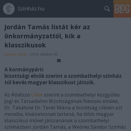
Színház.hu
Jordán Tamás listát kér az
önkormányzattól, kik a
klasszikusok
szinhaz szerk.
•
2018. október 05.
A kormánypárti
bizottsági elnök szerint a szombathelyi színház
túl kevés magyar klasszikust játszik.
Az Átlátszó
cikke
szerint a szombathelyi közgyűlés
Jogi és Társadalmi Bizottságának fideszes elnöke,
Dr. Takátsné Dr. Tenki Mária a bizottság ülésén azt
mondta, kívánatosnak tartaná, ha több magyar
klasszikus művet játszanának a szombathelyi
színházban. Jordán Tamás, a Weöres Sándor Színház