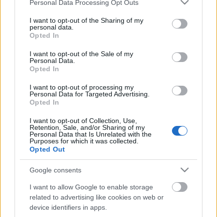
Please note that this website/app uses one or more Google
Personal Data Processing Opt Outs
services and may gather and store information including but
not limited to your visit or usage behaviour. You may click to
I want to opt-out of the Sharing of my
Jordán Tamás (fotó: Mészáros Zsolt)
personal data.
grant or deny consent to Google and its third-party tags to
Opted In
use your data for below specified purposes in below Google
A lap megkereste Jordánt, aki röviden annyit
consent section.
I want to opt-out of the Sale of my
mondott, az elnökasszony kívánságát tudomásul
Personal Data.
vette és megpróbálja teljesíteni, ám jó lenne, ha
Opted In
kapnának egy listát a magyar klasszikusokról.
I want to opt-out of processing my
Personal Data for Targeted Advertising.
Dr. Tenki Mária nem csak ezt kifogásolta a Weöres
Opted In
Sándor Színházzal kapcsolatban, hanem azt is, hogy
a színház 40%-kal túlteljesítette az előírt
I want to opt-out of Collection, Use,
Retention, Sale, and/or Sharing of my
előadásszámot.
Personal Data that Is Unrelated with the
Purposes for which it was collected.
Opted Out
(Forrás:
orszagszerte.atlatszo.hu
)
Google consents
I want to allow Google to enable storage
related to advertising like cookies on web or
Címkék:
jordán tamás
Szombathely
Weöres Sándor Színház
device identifiers in apps.