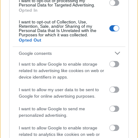
I want to opt-out of processing my
Personal Data for Targeted Advertising.
Opted In
I want to opt-out of Collection, Use,
Retention, Sale, and/or Sharing of my
Personal Data that Is Unrelated with the
Purposes for which it was collected.
Opted Out
Google consents
I want to allow Google to enable storage
related to advertising like cookies on web or
device identifiers in apps.
Gérecz Attila költészetét a Kádár-rendszer
I want to allow my user data to be sent to
elhallgatta, így máig lappang az irodalmi
Google for online advertising purposes.
köztudatban. A feszült történet, és az intenzív
színészi jelenlét könnyen befogadhatóvá teszik a
I want to allow Google to send me
Szökés
című előadást.
„
Feketén-fehéren látjuk: ebben
personalized advertising.
az országban voltak, akik nem bírták az elnyomást, a
megkötést, akik felálltak, amikor fel kellett, akiket nem
I want to allow Google to enable storage
érdekelt semmi egészen addig, míg nem érezték, hogy
related to analytics like cookies on web or