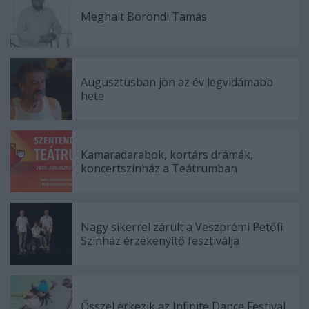
Meghalt Böröndi Tamás
Augusztusban jön az év legvidámabb
hete
Kamaradarabok, kortárs drámák,
koncertszínház a Teátrumban
Nagy sikerrel zárult a Veszprémi Petőfi
Színház érzékenyítő fesztiválja
Ősszel érkezik az Infinite Dance Festival