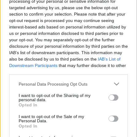
börtönből. Átúszva az áradó Dunát, régi szerelménél
processing of your personal or sensitive information for
keresett menedéket, akinek új kedvese elárulta, így
targeted advertising by us, please use the below opt-out
ismét elfogták, és sötétzárkát kapott. Az előadás első
section to confirm your selection. Please note that after your
opt-out request is processed you may continue seeing
fele a szökés folyamatáról szól, míg második része
interest-based ads based on personal information utilized by
arról, hogyan küzd meg a börtönben magányosan a
us or personal information disclosed to third parties prior to
kudarccal és árulással. Hogyan képes a börtönben a
your opt-out. You may separately opt-out of the further
költészet segítségével életben maradni, s végül
disclosure of your personal information by third parties on the
eljutni abba a létállapotba, hogy hinni tudjon az
IAB’s list of downstream participants. This information may
életben és a szabadságban.
also be disclosed by us to third parties on the
IAB’s List of
Downstream Participants
that may further disclose it to other
third parties.
Please note that this website/app uses one or more Google
Personal Data Processing Opt Outs
services and may gather and store information including but
not limited to your visit or usage behaviour. You may click to
I want to opt-out of the Sharing of my
personal data.
grant or deny consent to Google and its third-party tags to
Opted In
use your data for below specified purposes in below Google
consent section.
I want to opt-out of the Sale of my
Personal Data.
Opted In