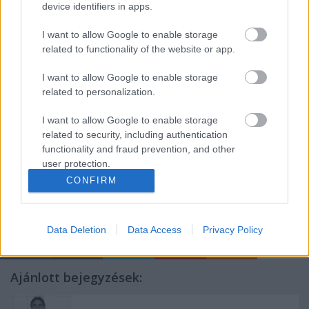
device identifiers in apps.
szabadok. (…) Orosz Ákos olyan céltudatossá
ggal
l
étezik, olyan finoman tesz különbséget a menekülésből
I want to allow Google to enable storage
adódó fizikai küzdelem, a versírásból adódó érzelmek
related to functionality of the website or app.
és vágyak között, hogy nem tehetjük meg, hogy nem
figyelünk rá
” – írta kritikájában
Nyulassy Attila
az
I want to allow Google to enable storage
előadásról.
related to personalization.
A
Szökés
október 23-én, este fél 8-tól látható a
I want to allow Google to enable storage
Vígszínház Házi Színpadán.
related to security, including authentication
functionality and fraud prevention, and other
user protection.
CONFIRM
Címkék:
monodráma
Vígszínház
Orosz Ákos
Data Deletion
Data Access
Privacy Policy
Ajánlott bejegyzések: