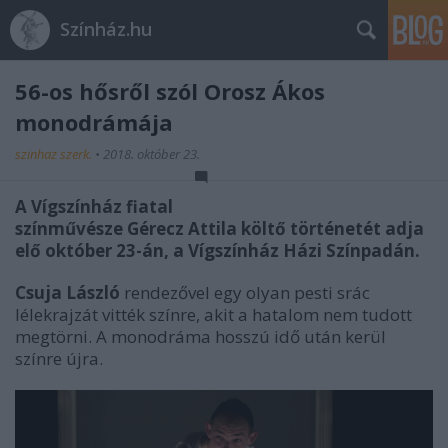
Színház.hu
56-os hősről szól Orosz Ákos
monodrámája
szinhaz szerk.
•
2018. október 23.
A Vígszínház fiatal
színművésze Gérecz Attila költő történetét adja
elő október 23-án, a Vígszínház Házi Színpadán.
Csuja L
ászló
rendezővel egy olyan pesti srác
lélekrajzát vitték színre, akit a hatalom nem tudott
megtörni. A monodráma hosszú idő után kerül
színre ú
jra.