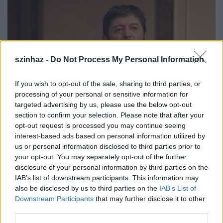
szinhaz -
Do Not Process My Personal Information
If you wish to opt-out of the sale, sharing to third parties, or
processing of your personal or sensitive information for
targeted advertising by us, please use the below opt-out
section to confirm your selection. Please note that after your
opt-out request is processed you may continue seeing
Bessenyei István (fotó: Lőrincz Ágnes)
interest-based ads based on personal information utilized by
us or personal information disclosed to third parties prior to
Bessenyei István
1955-ben született Égerháton.
your opt-out. You may separately opt-out of the further
1981-ben elvégezte Marosvásárhelyen a
disclosure of your personal information by third parties on the
Szentgyörgyi István Színművészeti Intézet színész
IAB’s list of downstream participants. This information may
szakát Tompa Miklós osztályában, majd azonnal a
also be disclosed by us to third parties on the
IAB’s List of
szatmári társulathoz került, amelynek haláláig tagja
Downstream Participants
that may further disclose it to other
volt.
third parties.