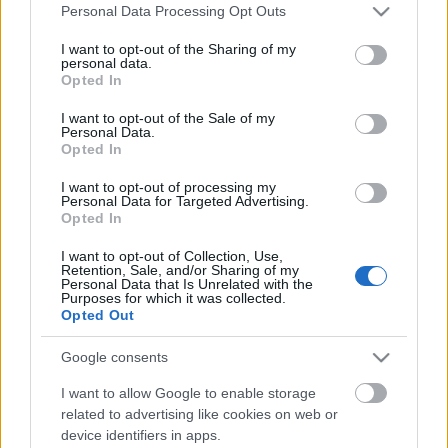
Több mint félszáz előadás kapcsolódik a nevéhez.
Please note that this website/app uses one or more Google
Personal Data Processing Opt Outs
1991-től rendezőként is dolgozott a Harag György
services and may gather and store information including but
Társulat művészeivel. Pódiumműsorokat és
not limited to your visit or usage behaviour. You may click to
I want to opt-out of the Sharing of my
personal data.
nagyszínpadi előadásokat egyaránt színpadra vitt.
grant or deny consent to Google and its third-party tags to
Opted In
2009-től a Harag György Társulat művészeti
use your data for below specified purposes in below Google
tanácsának tagja, 2012 és 2014 között a társulat
consent section.
I want to opt-out of the Sale of my
Personal Data.
művészeti igazgatója volt, 2013-tól a szatmári
Opted In
magyar színjátszást támogató Proscenium
Alapítvány elnöke. Nevéhez fűződik az első és
I want to opt-out of processing my
mindmáig egyetlen egész estés szatmári játékfilm
Personal Data for Targeted Advertising.
Opted In
megrendezése is.
I want to opt-out of Collection, Use,
Több évtizedes munkássága elismeréseként 1998-
Retention, Sale, and/or Sharing of my
Personal Data that Is Unrelated with the
ban Kisvárdán díjazták.
Purposes for which it was collected.
Opted Out
(Forrás: MTI. Szatmárnémeti Északi Színház)
Google consents
I want to allow Google to enable storage
related to advertising like cookies on web or
device identifiers in apps.
Címkék:
Gyász
Bessenyei István
Harag György Társulat