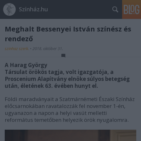
Színház.hu
Meghalt Bessenyei István színész és
rendező
szinhaz szerk.
•
2018. október 31.
A Harag György
Társulat örökös tagja, volt igazgatója, a
Proscenium Alapítvány elnöke súlyos betegség
után, életének 63. évében hunyt el.
Földi maradványait a Szatmárnémeti Északi Színház
előcsarnokában ravatalozzák fel november 1-én,
ugyanazon a napon a helyi vasút melletti
református temetőben helyezik örök nyugalomra.