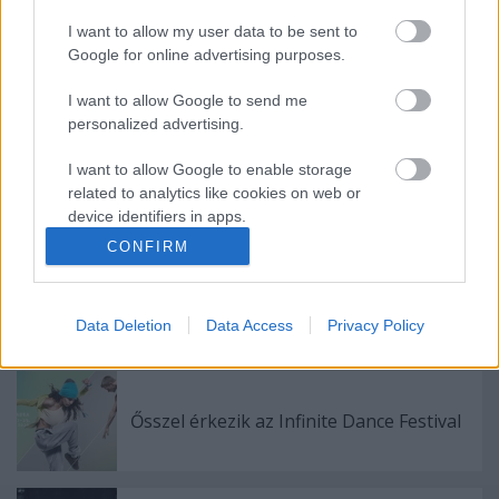
I want to allow my user data to be sent to
Google for online advertising purposes.
I want to allow Google to send me
Ajánlott bejegyzések:
personalized advertising.
I want to allow Google to enable storage
Indul az e-Trafó online programsorozat
related to analytics like cookies on web or
device identifiers in apps.
CONFIRM
I want to allow Google to enable storage
related to functionality of the website or app.
Nagy sikerrel zárult a Veszprémi Petőfi
Színház érzékenyítő fesztiválja
Data Deletion
Data Access
Privacy Policy
I want to allow Google to enable storage
related to personalization.
I want to allow Google to enable storage
Ősszel érkezik az Infinite Dance Festival
related to security, including authentication
functionality and fraud prevention, and other
user protection.