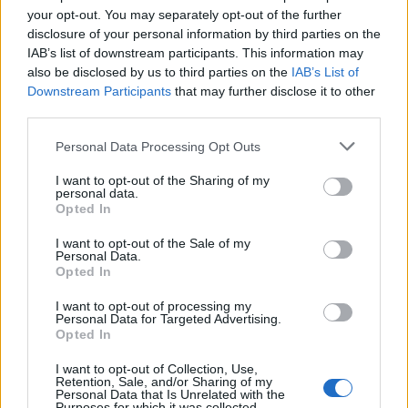
your opt-out. You may separately opt-out of the further
Nehéz egy ilyen levelet megfogalmazni, hiszen a
disclosure of your personal information by third parties on the
kényszer és a bizonytalanság diktálja. De fájdalmas
IAB’s list of downstream participants. This information may
döntésekre kényszerült a Rózsavölgyi Szalon – a
also be disclosed by us to third parties on the
IAB’s List of
színházakat is érintő finanszírozási bizonytalanság
Downstream Participants
that may further disclose it to other
miatt.
third parties.
Talán értesültek arról, hogy 2019. január 1-jétől
Please note that this website/app uses one or more Google
Personal Data Processing Opt Outs
services and may gather and store information including but
megszűnik az előadóművészeti szervezeteknek utalható
not limited to your visit or usage behaviour. You may click to
I want to opt-out of the Sharing of my
tao (társasági adó), amely révén a magánszféra eddig
personal data.
grant or deny consent to Google and its third-party tags to
rendkívül komoly támogatáshoz juttatta a magyar
Opted In
use your data for below specified purposes in below Google
kultúrát. Többek között zenekarok, táncművészeti
consent section.
csoportok, színházak működését segítették ily módon.
I want to opt-out of the Sale of my
Personal Data.
Köztük a Rózsavölgyi Szalont is. A tao-támogatás
Opted In
jelentős bevételi forrásunk volt, majdnem a fele a
költségvetésünknek. Ez nem lesz. Ugyanakkor a jelenlegi
I want to opt-out of processing my
Personal Data for Targeted Advertising.
jegyárakkal és pályázatokon elnyert forrásokból nem
Opted In
tudjuk zökkenőmentesen működtetni a Szalont.
I want to opt-out of Collection, Use,
A színházi közösségünk – nézőink és művészeink – iránti
Retention, Sale, and/or Sharing of my
Personal Data that Is Unrelated with the
felelősség morálisan és szakmailag is kötelez minket.
Purposes for which it was collected.