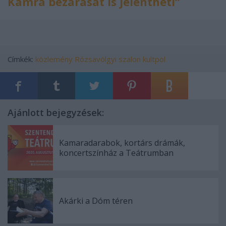
Kamra bezárását is jelentheti”
Címkék:
közlemény
Rózsavölgyi szalon
kultpol
Ajánlott bejegyzések:
Kamaradarabok, kortárs drámák,
koncertszínház a Teátrumban
Akárki a Dóm téren