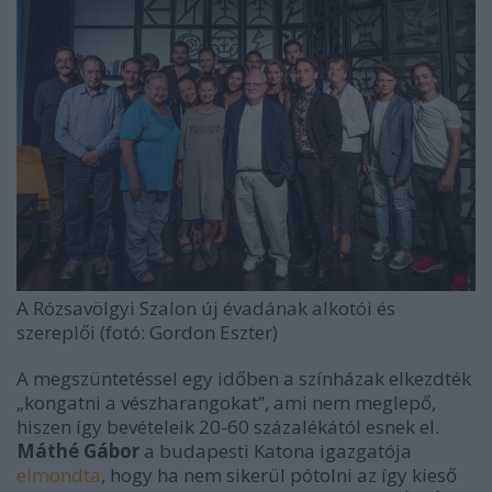
A Rózsavölgyi Szalon új évadának alkotói és
szereplői (fotó: Gordon Eszter)
A megszüntetéssel egy időben a színházak elkezdték
„kongatni a vészharangokat”, ami nem meglepő,
hiszen így bevételeik 20-60 százalékától esnek el.
Máthé Gábor
a budapesti Katona igazgatója
elmondta
, hogy ha nem sikerül pótolni az így kieső