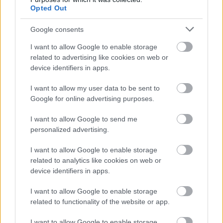
Nem tervezhetünk a bizonytalanságra, ígéretekre,
Opted Out
jóslatokra. Nem lehet azt mondanunk, vágjunk bele
mégiscsak, aztán lesz, ami lesz. Így nem képes működni
Google consents
egyetlen intézmény sem. S mivel még nem tudjuk, lesz-e,
I want to allow Google to enable storage
s ha igen, milyen feltételekkel bármilyen más
related to advertising like cookies on web or
támogatási forrás a kieső tao miatt, arra
device identifiers in apps.
kényszerülünk, hogy 2019. január 1-jétől körülbelül 20
%-kal megemeljük a jegyek árát. Sajnos a jelenlegi
I want to allow my user data to be sent to
helyzet rákényszerít minket arra is, hogy lemondjuk a
Google for online advertising purposes.
februárra tervezett bemutatónkat, amelynek címe:
Amivel meg kell küzdenünk. Nem lesz rá fedezet a
I want to allow Google to send me
színház költségvetéséből.
personalized advertising.
Most ezekkel a fájdalmas döntésekkel kell
I want to allow Google to enable storage
megküzdenünk. Köszönjük a megértésüket, és azt is,
related to analytics like cookies on web or
hogy velünk maradnak!
device identifiers in apps.
Egyúttal szeretnénk szolidaritásunkat kifejezni minden
I want to allow Google to enable storage
related to functionality of the website or app.
olyan művészeti szervezettel, amely most ugyancsak
rendkívül nehéz helyzetbe kerül. Jelezzük azt is: a
I want to allow Google to enable storage