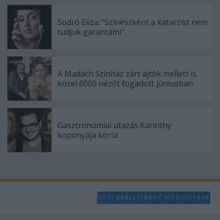
Sodró Eliza: "Színészként a katarzist nem
tudjuk garantálni"
A Madách Színház zárt ajtók mellett is
közel 6000 nézőt fogadott júniusban
Gasztronómiai utazás Karinthy
koponyája körül
SÜTI BEÁLLÍTÁSOK MÓDOSÍTÁSA