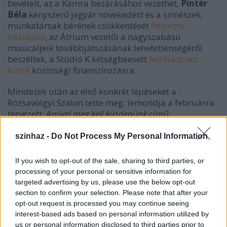
bevételt, az a Kamra bezárásához vezethet,
Pintér
Béla
kényszerű jegyár növekedést és a színészek,
munkatársak bérének csökkentését
helyezte
kilátásba
, az Átrium vezetői a nagyszabású
musicaljeik továbbjátszásának lehetetlenségéről
beszéltek, a Stúdió K kétségbeesett
felhívást tett
közzé
közösségi finanszírozásra.
Mindezek után az első konkrét lépéseket a
Rózsavölgyi Szalon tette meg: lemondja a februárra
tervezett,
Amivel meg kell küzdenünk
című
bemutatóját, és az év elejétől 20 százalékkal emeli a
jegyárakat. Ezzel együtt azt is jelzik, hogy „
készek
szinhaz -
Do Not Process My Personal Information
konstruktív javaslataikkal részt venni minden olyan
egyeztetésen, diskurzuson, amely a közös megoldásra
If you wish to opt-out of the sale, sharing to third parties, or
törekszik, hogy miként lehet újragondolni az
processing of your personal or sensitive information for
előadóművészeti szféra finanszírozási rendszerét
”.
targeted advertising by us, please use the below opt-out
section to confirm your selection. Please note that after your
opt-out request is processed you may continue seeing
A Rózsavölgyi Szalon közleménye
interest-based ads based on personal information utilized by
Kedves Nézőink, Barátaink!
us or personal information disclosed to third parties prior to