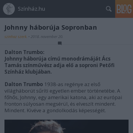
Színház.hu
Johnny háborúja Sopronban
szinhaz szerk.
•
2018. november 20.
Dalton Trumbo:
Johnny háborúja című monodrámáját Ács
Tamás színművész adja elő a soproni Petőfi
Színház klubjában.
Dalton Trumbo
1938-as regénye az első
világháborút sűríti egyetlen ember történetébe. A
főhős, Johnny, egy amerikai katona, aki az európai
fronton súlyosan megsérül, és elveszít mindent.
Mindent. Kivéve a gondolkodás képességét.