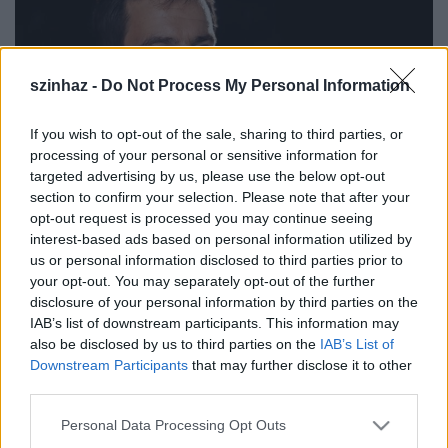
szinhaz -
Do Not Process My Personal Information
If you wish to opt-out of the sale, sharing to third parties, or
processing of your personal or sensitive information for
targeted advertising by us, please use the below opt-out
Ács Tamás (forrás: Soproni Petőfi Színház)
section to confirm your selection. Please note that after your
opt-out request is processed you may continue seeing
Ács Tamás
elmondta: a színpadi műben
interest-based ads based on personal information utilized by
végigkövethetjük, hogy Johnny képes-e
us or personal information disclosed to third parties prior to
kommunikálni, visszatérhet-e még valaha az
your opt-out. You may separately opt-out of the further
emberek világába, vagy végképp felemészti a
disclosure of your personal information by third parties on the
magány? A mű bemutatásának aktualitását az is
IAB’s list of downstream participants. This information may
erősíti, hogy 100 éve ért véget az I. világháború.
also be disclosed by us to third parties on the
IAB’s List of
Downstream Participants
that may further disclose it to other
-
A
Johnny háborúja
című mű színpadi adaptációja
third parties.
során számomra nem az volt a fontos, hogy
elismételjem a már ismert pacifista, háborúellenes
Please note that this website/app uses one or more Google
Personal Data Processing Opt Outs
tételmondatokat, vagy új történelmi adatokat közöljek
services and may gather and store information including but