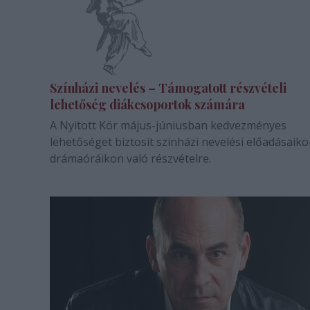
Színházi nevelés – Támogatott részvételi
lehetőség diákcsoportok számára
A Nyitott Kör május-júniusban kedvezményes
lehetőséget biztosít színházi nevelési előadásaiko
drámaóráikon való részvételre.