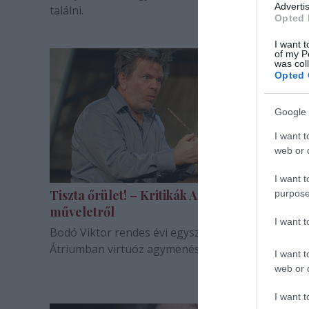
Advertis
találni.
Opted 
I want t
of my P
was col
Opted 
Google 
I want t
web or d
I want t
Tiszta őrület! – Kritikák A Krakken
purpose
műveletről
I want 
Bodó Viktor rendes évi egyszeri hazai rendezése 
Átriumban virtuóz agymenés pazar színészi játéko
I want t
web or d
I want t