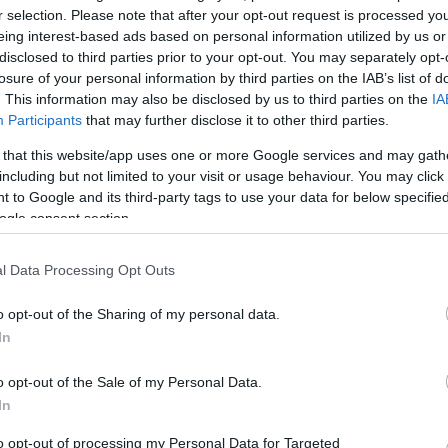
r selection. Please note that after your opt-out request is processed y
 élő
Az Operettszínház volt igazgatója és művészeti
eing interest-based ads based on personal information utilized by us or
vezetője munkaügyi és polgári perrel is fenyeget.
disclosed to third parties prior to your opt-out. You may separately opt-
ttságú
losure of your personal information by third parties on the IAB’s list of
. This information may also be disclosed by us to third parties on the
IA
Participants
that may further disclose it to other third parties.
 that this website/app uses one or more Google services and may gath
including but not limited to your visit or usage behaviour. You may click 
 to Google and its third-party tags to use your data for below specifi
ogle consent section.
l Data Processing Opt Outs
o opt-out of the Sharing of my personal data.
In
Alföldi Róbert Chicagót rendez az
Átriumban
o opt-out of the Sale of my Personal Data.
In
eg,
Júniusban állítja színpadra a musicalt. Az Átrium júl
aszt
közepéig várja a nézőket.
to opt-out of processing my Personal Data for Targeted