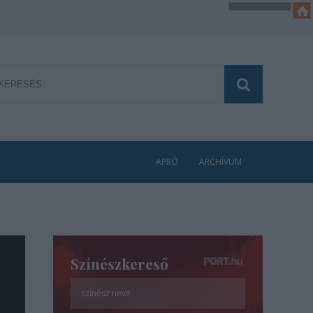
APRÓ
ARCHÍVUM
Színészkereső