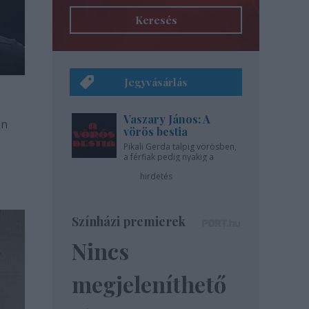
Keresés
Jegyvásárlás
Vaszary János: A
en
vörös bestia
Pikali Gerda talpig vörösben,
a férfiak pedig nyakig a
pácban - az Újszínházban!
hirdetés
Színházi premierek
Nincs
megjeleníthető