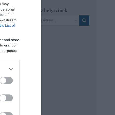
ou may
 personal
Szinház helyszínek
out of the
 downstream
B’s List of
er and store
to grant or
ed purposes
ius