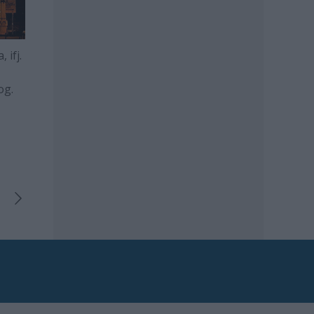
 ifj.
og.