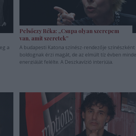
Pelsőczy Réka: „Csupa olyan szerepem
van, amit szeretek”
meg a
A budapesti Katona színész-rendezője színészként
boldognak érzi magát, de az elmúlt tíz évben mind
energiáját felélte. A Deszkavízió interjúja.