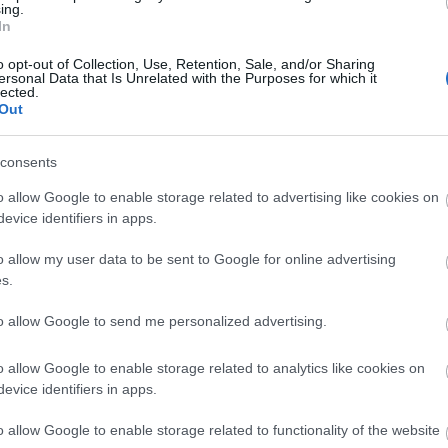
ing.
In
o opt-out of Collection, Use, Retention, Sale, and/or Sharing
ersonal Data that Is Unrelated with the Purposes for which it
lected.
Out
consents
o allow Google to enable storage related to advertising like cookies on
evice identifiers in apps.
o allow my user data to be sent to Google for online advertising
„Nem vagyok a magam ura” –
s.
Veszedelmes viszonyok a Spirit Színházban
to allow Google to send me personalized advertising.
az
A Spirit Színház előadása május 9-től látható többe
kkal.
között Hegyi Barbara, Varju Kálmán, Nagy Enikő é
o allow Google to enable storage related to analytics like cookies on
Telekes Péter szereplésével.
evice identifiers in apps.
o allow Google to enable storage related to functionality of the website