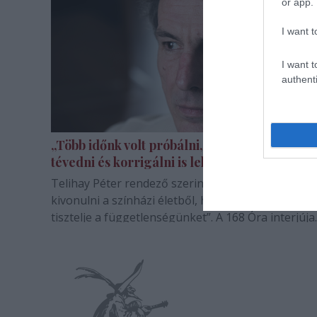
or app.
I want t
I want t
authenti
„Több időnk volt próbálni, kísérletezni, sőt
tévedni és korrigálni is lehetett”
Telihay Péter rendező szerint „a politika akkor fo
kivonulni a színházi életből, ha kényszerítjük, hog
tisztelje a függetlenségünket”. A 168 Óra interjúja.