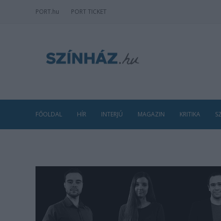
PORT
.hu
PORT TICKET
FŐOLDAL
HÍR
INTERJÚ
MAGAZIN
KRITIKA
S