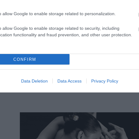
o allow Google to enable storage related to personalization.
o allow Google to enable storage related to security, including
cation functionality and fraud prevention, and other user protection.
CONFIRM
Siófoki nyár a Játékszínnel
Július 7-től, szombatonként, a Játékszín produkciói
g
vendégelőadásai várják a déli part legnagyobb
Data Deletion
Data Access
Privacy Policy
y
szabadtéri színpadának közönségét.