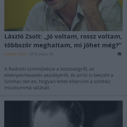
László Zsolt: „Jó voltam, rossz voltam,
többször meghaltam, mi jöhet még?”
szinhaz szerk.
•
2018. június 06.
A Radnóti színművésze a közösségről, az
elkényelmesedés veszélyéről, és arról is beszélt a
Szinhaz.net-en, hogyan lehet elkerülni a színház
múzeummá válását.