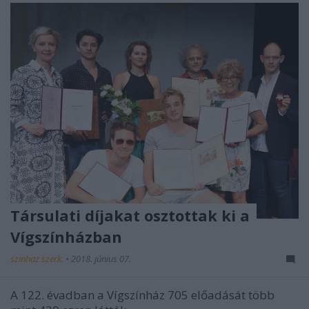
Társulati díjakat osztottak ki a
Vígszínházban
szinhaz szerk.
•
2018. június 07.
A 122. évadban a Vígszínház 705 előadását több