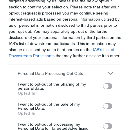
targeted advertising by us, please use the below opt-out
A szabadúszó színész a beskatulyázottságról, az
section to confirm your selection. Please note that after your
ismertség megbecsüléséről, istenhitéről és
opt-out request is processed you may continue seeing
személyes fájdalmairól is beszélt a Fuhu.hu-n.
interest-based ads based on personal information utilized by
us or personal information disclosed to third parties prior to
your opt-out. You may separately opt-out of the further
disclosure of your personal information by third parties on the
IAB’s list of downstream participants. This information may
also be disclosed by us to third parties on the
IAB’s List of
Downstream Participants
that may further disclose it to other
third parties.
Please note that this website/app uses one or more Google
Personal Data Processing Opt Outs
services and may gather and store information including but
not limited to your visit or usage behaviour. You may click to
I want to opt-out of the Sharing of my
personal data.
grant or deny consent to Google and its third-party tags to
Opted In
use your data for below specified purposes in below Google
consent section.
I want to opt-out of the Sale of my
Personal Data.
Opted In
A Csokonai Színház Európai évadot
I want to opt-out of processing my
Personal Data for Targeted Advertising.