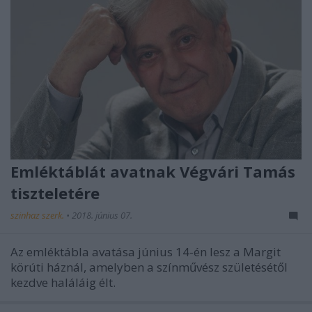
Emléktáblát avatnak Végvári Tamás
tiszteletére
szinhaz szerk.
•
2018. június 07.
Az emléktábla avatása június 14-én lesz a Margit
körúti háznál, amelyben a színművész születésétől
kezdve haláláig élt.