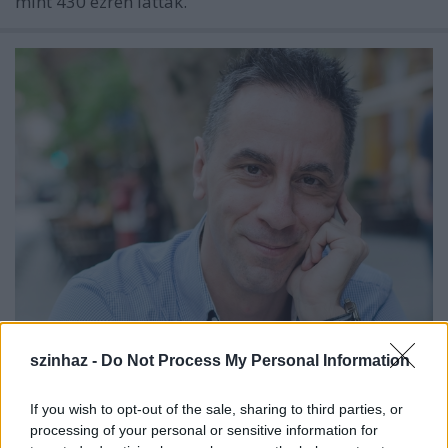
mint 430 ezren látták.
Csonka András: „Furcsa dolog idegen
szinhaz -
Do Not Process My Personal Information
emberektől szeretetet kapni”
If you wish to opt-out of the sale, sharing to third parties, or
szinhaz szerk.
•
2018. június 07.
processing of your personal or sensitive information for