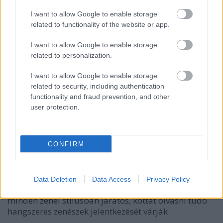
Simkó Beatrix és Grecsó Zoltán
I want to allow Google to enable storage
koreográfiája nyerte el a Tánc
related to functionality of the website or app.
Fesztiválja fődíját
I want to allow Google to enable storage
related to personalization.
szinhaz szerk.
•
2018. június 07.
I want to allow Google to enable storage
A Frenák Pál Társulat és a Pécsi Balett is két-két
related to security, including authentication
díjjal lett gazdagabb a veszprémi tánctalálkozó
functionality and fraud prevention, and other
után.
user protection.
Az egri Agria Nyári Játékok
meghallgatást hirdet
CONFIRM
szinhaz szerk.
•
2018. június 06.
Data Deletion
Data Access
Privacy Policy
18-35 év közötti énekes-színművészek, valamint
minden zenei stílusban járatos, kottát olvasni tudó
hangszeres zenészek jelentkezését várják.