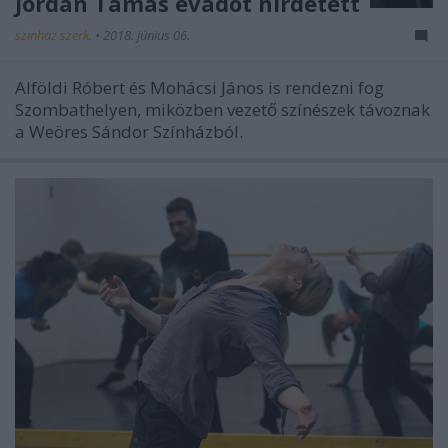
Jordán Tamás évadot hirdetett
szinhaz szerk.
•
2018. június 06.
Alföldi Róbert és Mohácsi János is rendezni fog
Szombathelyen, miközben vezető színészek távoznak
a Weöres Sándor Színházból.