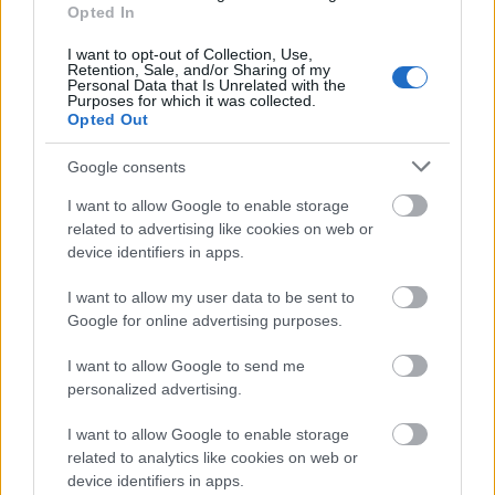
hirdetett meg
Opted In
szinhaz szerk.
•
2018. június 07.
I want to opt-out of Collection, Use,
Retention, Sale, and/or Sharing of my
Personal Data that Is Unrelated with the
A tavalyi 18 bemutató után idén 14 premiert
Purposes for which it was collected.
Opted Out
terveznek Debrecenben.
Google consents
I want to allow Google to enable storage
related to advertising like cookies on web or
device identifiers in apps.
I want to allow my user data to be sent to
Google for online advertising purposes.
I want to allow Google to send me
personalized advertising.
I want to allow Google to enable storage
related to analytics like cookies on web or
device identifiers in apps.