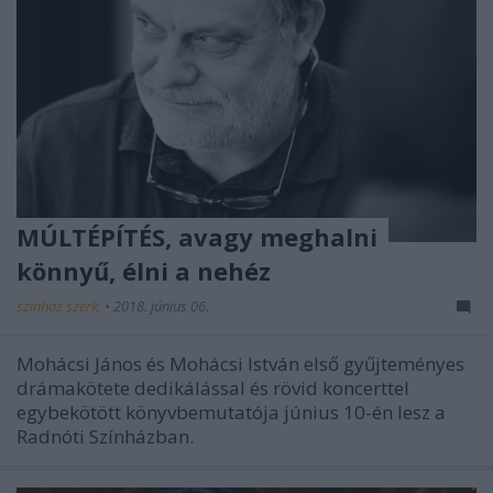
MÚLTÉPÍTÉS, avagy meghalni
könnyű, élni a nehéz
szinhaz szerk.
•
2018. június 06.
Mohácsi János és Mohácsi István első gyűjteményes
drámakötete dedikálással és rövid koncerttel
egybekötött könyvbemutatója június 10-én lesz a
Radnóti Színházban.