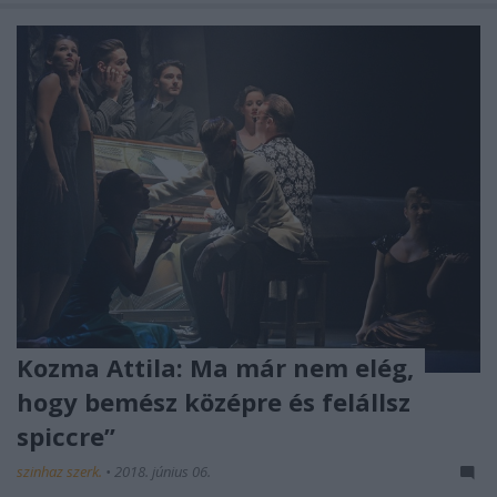
Kozma Attila: Ma már nem elég,
hogy bemész középre és felállsz
spiccre”
szinhaz szerk.
•
2018. június 06.