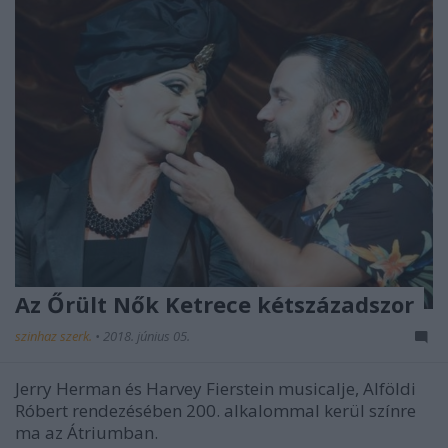
Az Őrült Nők Ketrece kétszázadszor
szinhaz szerk.
•
2018. június 05.
Jerry Herman és Harvey Fierstein musicalje, Alföldi
Róbert rendezésében 200. alkalommal kerül színre
ma az Átriumban.