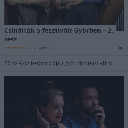
Csinálták a fesztivált Győrben – 2.
rész
szinhaz szerk.
•
2018. július 10.
Török Ákos beszámolója a győri táncfesztiválról.