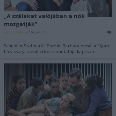
„A szálakat valójában a nők
mozgatják”
szinhaz szerk.
•
2018. július 10.
Schnöller Szabina és Bordás Barbara mesél a Figaro
házassága szentendrei bemutatója kapcsán.