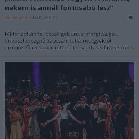
nekem is annál fontosabb lesz”
szinhaz szerk.
•
2018. július 15.
Miller Zoltánnal beszélgettünk a margitszigeti
Cirkuszhercegnő kapcsán hullámvölgyekről,
örömökről és az operett műfaj sajátos kihívásairól is.