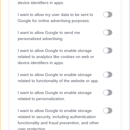
device identifiers in apps.
Jól leütött labdákkal és kicsit elgurulókkal,
kifejezetten ígéretes ez az alulról jövő színházcsináló
I want to allow my user data to be sent to
kezdeményezés.
Google for online advertising purposes.
I want to allow Google to send me
personalized advertising.
I want to allow Google to enable storage
related to analytics like cookies on web or
device identifiers in apps.
I want to allow Google to enable storage
related to functionality of the website or app.
I want to allow Google to enable storage
related to personalization.
I want to allow Google to enable storage
related to security, including authentication
Túlsúlyos örökség a Hatszín
functionality and fraud prevention, and other
user protection.