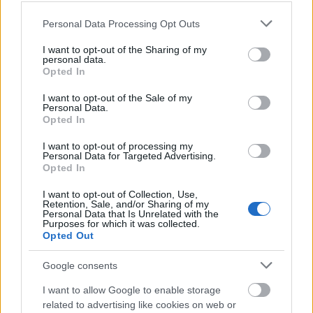
Please note that this website/app uses one or more Google
Personal Data Processing Opt Outs
services and may gather and store information including but
not limited to your visit or usage behaviour. You may click to
I want to opt-out of the Sharing of my
personal data.
grant or deny consent to Google and its third-party tags to
Opted In
use your data for below specified purposes in below Google
consent section.
I want to opt-out of the Sale of my
Personal Data.
Opted In
I want to opt-out of processing my
Personal Data for Targeted Advertising.
Opted In
I want to opt-out of Collection, Use,
Retention, Sale, and/or Sharing of my
Personal Data that Is Unrelated with the
Purposes for which it was collected.
Opted Out
Mangós sör, avagy mikroszínház
magyar módra
Google consents
szinhaz szerk.
I want to allow Google to enable storage
•
2018. július 11.
related to advertising like cookies on web or