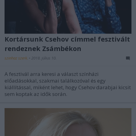
Kortársunk Csehov címmel fesztivált
rendeznek Zsámbékon
szinhaz szerk.
•
2018. július 10.
A fesztivál arra keresi a választ színházi
előadásokkal, szakmai találkozóval és egy
kiállítással, miként lehet, hogy Csehov darabjai kicsit
sem koptak az idők során.