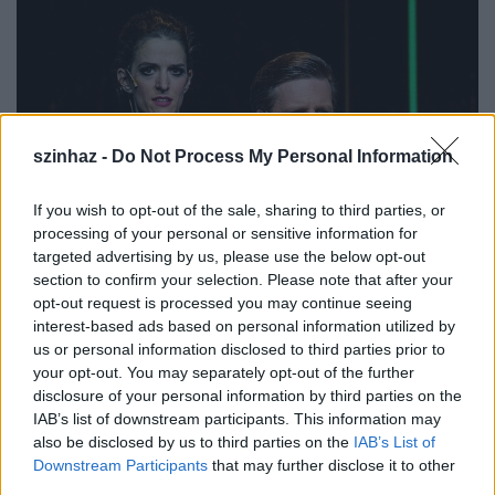
szinhaz -
Do Not Process My Personal Information
If you wish to opt-out of the sale, sharing to third parties, or
processing of your personal or sensitive information for
targeted advertising by us, please use the below opt-out
section to confirm your selection. Please note that after your
opt-out request is processed you may continue seeing
interest-based ads based on personal information utilized by
Alföldi szerint itt van Csikágó -
us or personal information disclosed to third parties prior to
Kritikák a Chicagóról
your opt-out. You may separately opt-out of the further
disclosure of your personal information by third parties on the
szinhaz szerk.
•
2018. július 12.
IAB’s list of downstream participants. This information may
also be disclosed by us to third parties on the
IAB’s List of
Alföldi Róbert egy kültelki művelődési házba helyezi
Downstream Participants
that may further disclose it to other
third parties.
az eredeti történetet.