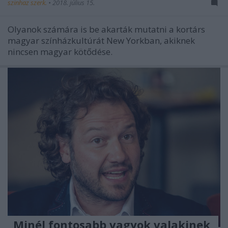
szinhaz szerk.
•
2018. július 15.
Olyanok számára is be akarták mutatni a kortárs
magyar színházkultúrát New Yorkban, akiknek
nincsen magyar kötődése.
„Minél fontosabb vagyok valakinek,