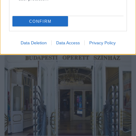
Teátrumban
szinhaz szerk.
•
2018. július 11.
CONFIRM
Andrew Bovell Majd ha az eső eláll című
családdrámáját mutatják be augusztusban.
Data Deletion
Data Access
Privacy Policy