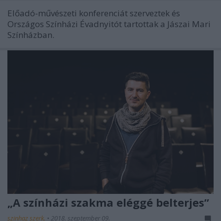
Előadó-művészeti konferenciát szerveztek és
Országos Színházi Évadnyitót tartottak a Jászai Mari
Színházban.
„A színházi szakma eléggé belterjes”
szinhaz szerk.
•
2018. szeptember 09.