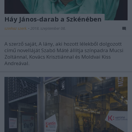
Háy János-darab a Szkénében
szinhaz szerk.
•
2018. szeptember 08.
A szerző saját, A lány, aki hozott lélekből dolgozott
című novelláját Szabó Máté állítja színpadra Mucsi
Zoltánnal, Kovács Krisztiánnal és Moldvai Kiss
Andreával.