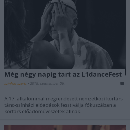
Még négy napig tart az L1danceFest
szinhaz szerk.
•
2018. szeptember 06.
A 17. alkalommal megrendezett nemzetközi kortárs
tánc-színházi előadások fesztiválja fókuszában a
kortárs előadóművészetek állnak.