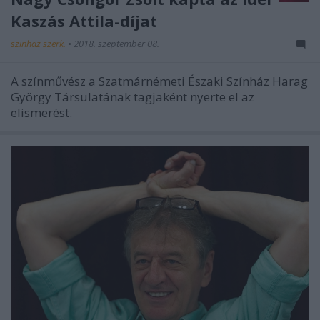
Kaszás Attila-díjat
szinhaz szerk.
•
2018. szeptember 08.
A színművész a Szatmárnémeti Északi Színház Harag
György Társulatának tagjaként nyerte el az
elismerést.