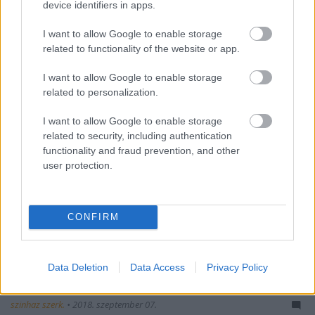
László Zsoltot, a Radnóti Színház színművészét a
device identifiers in apps.
Revizor kérdezte jól és kevésbé jól sikerült
szerepekről, előadásokról.
I want to allow Google to enable storage
related to functionality of the website or app.
I want to allow Google to enable storage
related to personalization.
I want to allow Google to enable storage
related to security, including authentication
functionality and fraud prevention, and other
user protection.
CONFIRM
Data Deletion
Data Access
Privacy Policy
Meghalt Burt Reynolds
szinhaz szerk.
•
2018. szeptember 07.