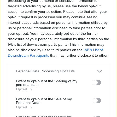
processing of your personal or sensitive information for
targeted advertising by us, please use the below opt-out
section to confirm your selection. Please note that after your
opt-out request is processed you may continue seeing
interest-based ads based on personal information utilized by
us or personal information disclosed to third parties prior to
your opt-out. You may separately opt-out of the further
disclosure of your personal information by third parties on the
IAB’s list of downstream participants. This information may
also be disclosed by us to third parties on the
IAB’s List of
Downstream Participants
that may further disclose it to other
third parties.
Alföldi Róbert újra rendezni fog
Please note that this website/app uses one or more Google
Personal Data Processing Opt Outs
services and may gather and store information including but
Budaörsön
not limited to your visit or usage behaviour. You may click to
I want to opt-out of the Sharing of my
personal data.
szinhaz szerk.
•
2018. szeptember 07.
grant or deny consent to Google and its third-party tags to
Opted In
use your data for below specified purposes in below Google
consent section.
I want to opt-out of the Sale of my
Hét bemutatóval tervezi első önálló évadát a frissen
Personal Data.
kinevezett igazgató, Berzsenyi Bellaagh Ádám a
Opted In
Budaörsi Latinovits Színház élén.
I want to opt-out of processing my