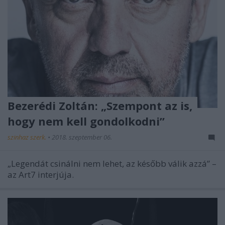
Bezerédi Zoltán: „Szempont az is,
hogy nem kell gondolkodni”
szinhaz szerk.
•
2018. szeptember 06.
„Legendát csinálni nem lehet, az később válik azzá” –
az Art7 interjúja.