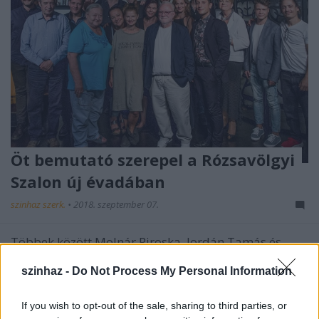
Öt bemutató szerepel a Rózsavölgyi
Szalon új évadában
szinhaz szerk.
•
2018. szeptember 07.
Többek között Molnár Piroska, Jordán Tamás és
Alföldi Róbert is fog játszani a most induló évadban.
szinhaz -
Do Not Process My Personal Information
If you wish to opt-out of the sale, sharing to third parties, or