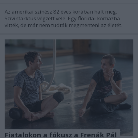
Az amerikai színész 82 éves korában halt meg.
Szívinfarktus végzett vele. Egy floridai kórházba
vitték, de már nem tudták megmenteni az életét.
Fiatalokon a fókusz a Frenák Pál