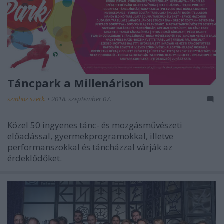
Táncpark a Millenárison
szinhaz szerk.
•
2018. szeptember 07.
Közel 50 ingyenes tánc- és mozgásművészeti
előadással, gyermekprogramokkal, illetve
performanszokkal és táncházzal várják az
érdeklődőket.