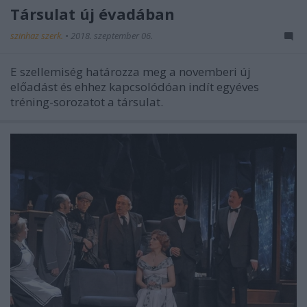
Társulat új évadában
szinhaz szerk.
•
2018. szeptember 06.
E szellemiség határozza meg a novemberi új
előadást és ehhez kapcsolódóan indít egyéves
tréning-sorozatot a társulat.