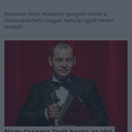
Keresztes Attila művészeti igazgató mesélt a
marosvásárhelyi magyar társulat egyik merész
tervéről.
Nagy Csongor Zsolt kapta az idei