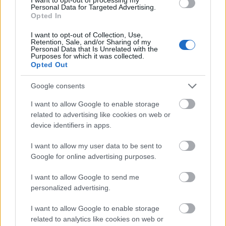
Personal Data for Targeted Advertising.
Opted In
I want to opt-out of Collection, Use,
Retention, Sale, and/or Sharing of my
Personal Data that Is Unrelated with the
Purposes for which it was collected.
Opted Out
Google consents
I want to allow Google to enable storage
related to advertising like cookies on web or
device identifiers in apps.
I want to allow my user data to be sent to
Google for online advertising purposes.
„Kikopott már belőlem az a szándék,
I want to allow Google to send me
hogy mindig én álljak középen”
personalized advertising.
szinhaz szerk.
•
2018. szeptember 07.
I want to allow Google to enable storage
related to analytics like cookies on web or