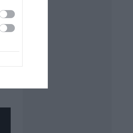
ozik
-ben