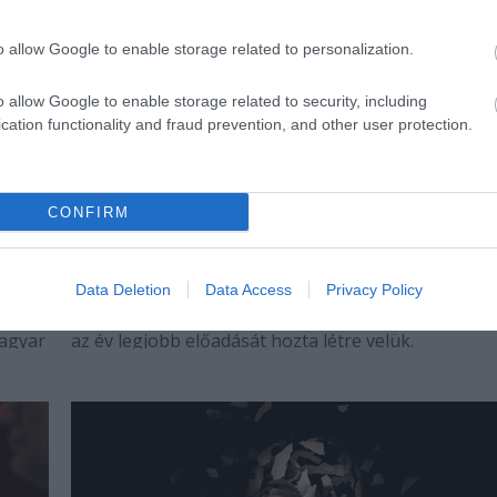
o allow Google to enable storage related to personalization.
o allow Google to enable storage related to security, including
cation functionality and fraud prevention, and other user protection.
CONFIRM
Radu Afrim Részegeket rendez
Marosvásárhelyen
sélt,
A román rendező immár negyedik alkalommal dolg
Data Deletion
Data Access
Privacy Policy
együtt a Tompa Miklós Társulat színészeivel. 2015
magyar
az év legjobb előadását hozta létre velük.