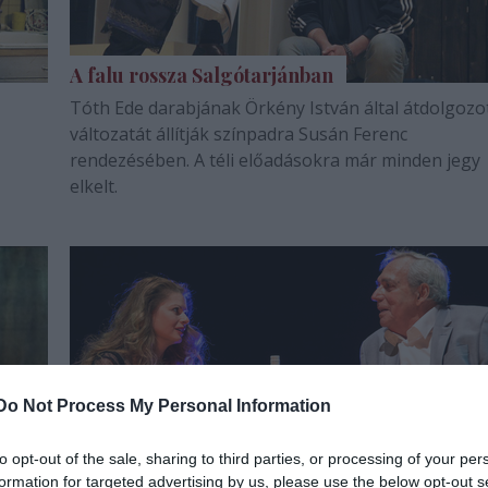
A falu rossza Salgótarjánban
Tóth Ede darabjának Örkény István által átdolgozo
változatát állítják színpadra Susán Ferenc
rendezésében. A téli előadásokra már minden jegy
elkelt.
Do Not Process My Personal Information
to opt-out of the sale, sharing to third parties, or processing of your per
Ullmann Mónika: ,,Egészen mások
formation for targeted advertising by us, please use the below opt-out s