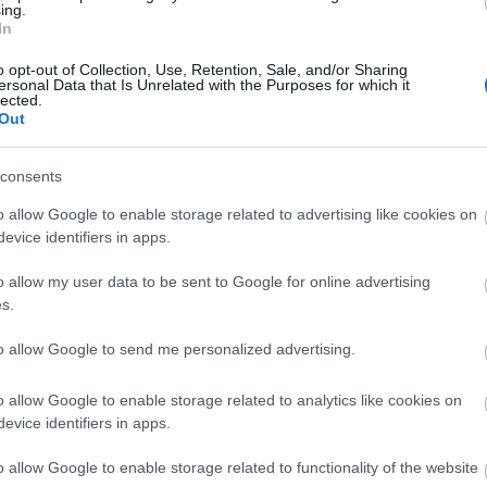
ing.
keresztül mesél nekünk saját életünkről.
In
o opt-out of Collection, Use, Retention, Sale, and/or Sharing
ersonal Data that Is Unrelated with the Purposes for which it
lected.
Out
consents
o allow Google to enable storage related to advertising like cookies on
evice identifiers in apps.
o allow my user data to be sent to Google for online advertising
„A nézők közelsége mindenfajta
s.
teatralitást kizár”
to allow Google to send me personalized advertising.
esti
Különleges helyszínen és különös helyzetből nézhe
a Gólem Színház Szakácskönyv a túlélésért című
o allow Google to enable storage related to analytics like cookies on
ár le
előadását. Interjú a színészekkel.
evice identifiers in apps.
o allow Google to enable storage related to functionality of the website