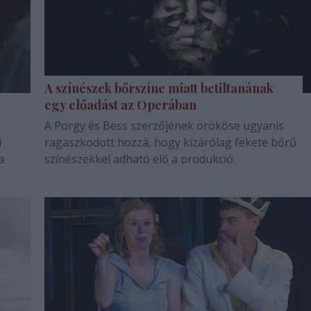
A színészek bőrszíne miatt betiltanának
egy előadást az Operában
A Porgy és Bess szerzőjének örököse ugyanis
i
ragaszkodott hozzá, hogy kizárólag fekete bőrű
a
színészekkel adható elő a produkció.