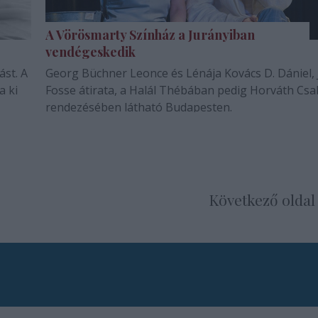
A Vörösmarty Színház a Jurányiban
vendégeskedik
ást. A
Georg Büchner Leonce és Lénája Kovács D. Dániel,
a ki
Fosse átirata, a Halál Thébában pedig Horváth Cs
rendezésében látható Budapesten.
Következő oldal