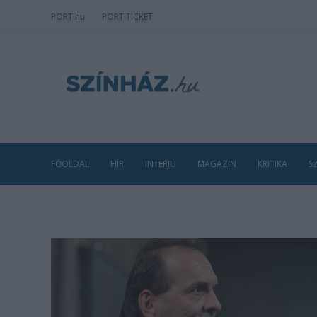
PORT
.hu
PORT TICKET
FŐOLDAL
HÍR
INTERJÚ
MAGAZIN
KRITIKA
S