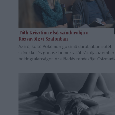
Tóth Krisztina első színdarabja a
Rózsavölgyi Szalonban
Az író, költő Pokémon go című darabjában sötét
színekkel és gonosz humorral ábrázolja az ember
boldogtalanságot. Az előadás rendezője: Csizmadi
Tibor.