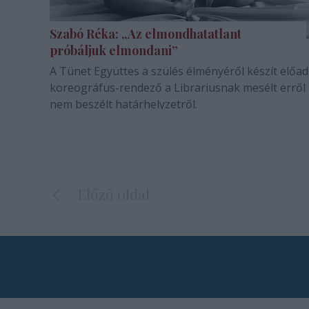
Szabó Réka: „Az elmondhatatlant
próbáljuk elmondani”
A Tünet Együttes a szülés élményéről készít előad
koreográfus-rendező a Librariusnak mesélt erről 
nem beszélt határhelyzetről.
Előző oldal