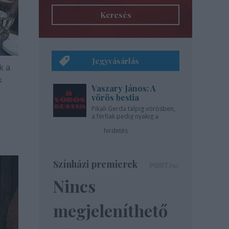
Keresés
Jegyvásárlás
k a
k
Vaszary János: A
vörös bestia
Pikali Gerda talpig vörösben,
a férfiak pedig nyakig a
pácban - az Újszínházban!
hirdetés
Színházi premierek
Nincs
megjeleníthető