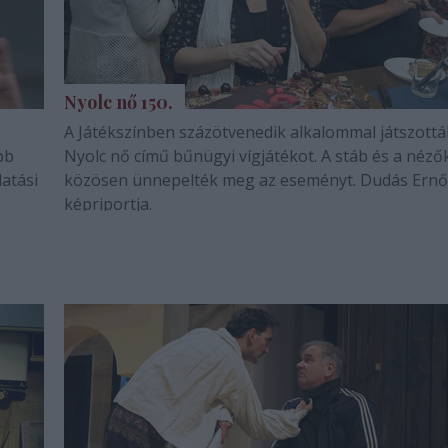
Nyolc nő 150.
A Játékszínben százötvenedik alkalommal játszottá
bb
Nyolc nő című bűnügyi vígjátékot. A stáb és a néző
atási
közösen ünnepelték meg az eseményt. Dudás Ernő
képriportja.