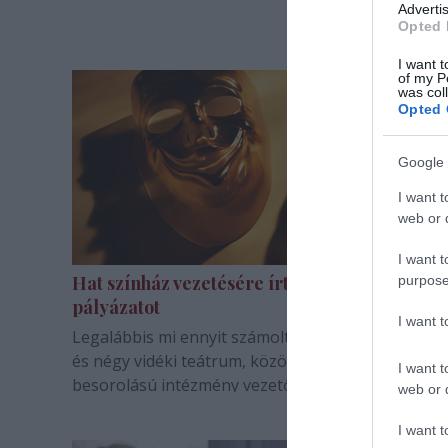
Advertis
Opted 
I want t
of my P
was col
Opted 
Google 
I want t
web or d
I want t
Hat színház vezetésére írtak ki idén
purpose
pályázatot
I want 
Legalábbis mi ennyit számoltunk össze: két budap
és négy vidéki teátrum, közötte három nemzeti
I want t
besorolású intézmény vezetőjének a mandátuma j
web or d
a nyáron.
I want t