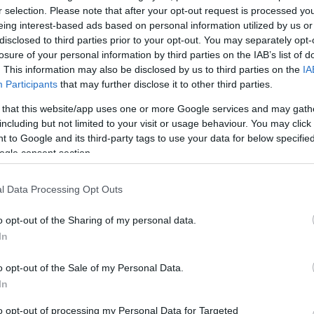
vagyunk, mint amilyennek látszunk”
r selection. Please note that after your opt-out request is processed y
eing interest-based ads based on personal information utilized by us or
dra az
A Heisenberg című kétszereplős előadás női szerep
disclosed to third parties prior to your opt-out. You may separately opt-
emekül
mesélt a próbákról, a darabról, és hogy milyen Be
losure of your personal information by third parties on the IAB’s list of
Miklóssal dolgozni. Amúgy pedig köszöni, jól van.
. This information may also be disclosed by us to third parties on the
IA
Participants
that may further disclose it to other third parties.
 that this website/app uses one or more Google services and may gath
including but not limited to your visit or usage behaviour. You may click 
 to Google and its third-party tags to use your data for below specifi
ogle consent section.
l Data Processing Opt Outs
o opt-out of the Sharing of my personal data.
In
„A színházi beavatás szertartása” – A
varázsfuvola Miskolcon
o opt-out of the Sale of my Personal Data.
itál
In
Mozart operáját Rusznyák Gábor állítja színpadra. 
történet ezúttal a színház a színházban helyzetén
to opt-out of processing my Personal Data for Targeted