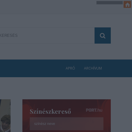
APRÓ
ARCHÍVUM
Színészkereső