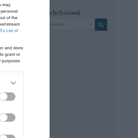
ou may
 personal
Szinház helyszínek
lője
out of the
nedek
 downstream
B’s List of
er and store
to grant or
ed purposes
A