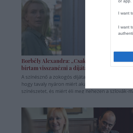
or app.
I want t
I want t
authenti
Borbély Alexandra: „Csak lenémítva
bírtam visszanézni a díjátadót”
A színésznő a zokogós díjátadó mellett arról is me
hogy tavaly nyáron miért akarta abbahagyni a
színészetet, és miért éli meg nehezen a szlovák-
kettősséget.