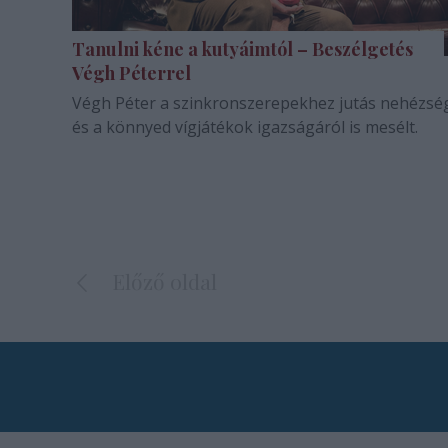
Tanulni kéne a kutyáimtól – Beszélgetés
Végh Péterrel
Végh Péter a szinkronszerepekhez jutás nehézsé
és a könnyed vígjátékok igazságáról is mesélt.
Előző oldal