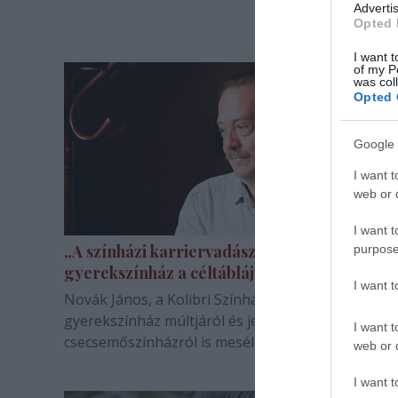
Advertis
Opted 
I want t
of my P
was col
Opted 
Google 
I want t
web or d
I want t
„A színházi karriervadászoknak nem a
purpose
gyerekszínház a céltáblájuk”
I want 
Novák János, a Kolibri Színház igazgatója a
gyerekszínház múltjáról és jelenéről, valamint a
I want t
csecsemőszínházról is mesélt a HVG-nek.
web or d
I want t