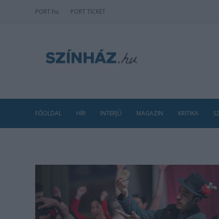
PORT
.hu
PORT TICKET
FŐOLDAL
HÍR
INTERJÚ
MAGAZIN
KRITIKA
S