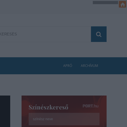
APRÓ
ARCHÍVUM
Színészkereső