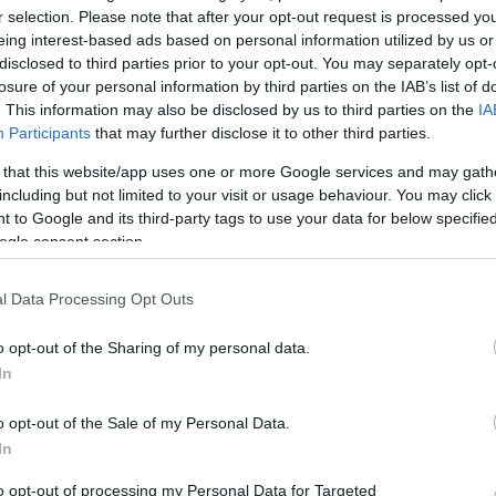
élményeiből
r selection. Please note that after your opt-out request is processed y
eing interest-based ads based on personal information utilized by us or
m
Egy gyermekkori meseélmény hatására rendezte 
disclosed to third parties prior to your opt-out. You may separately opt-
első egyszemélyes előadását a fiatal bábszínész, Pá
losure of your personal information by third parties on the IAB’s list of
Alma Virág.
. This information may also be disclosed by us to third parties on the
IA
Participants
that may further disclose it to other third parties.
 that this website/app uses one or more Google services and may gath
including but not limited to your visit or usage behaviour. You may click 
 to Google and its third-party tags to use your data for below specifi
ogle consent section.
l Data Processing Opt Outs
o opt-out of the Sharing of my personal data.
In
Jeles András Srindberget rendez
Debrecenben
o opt-out of the Sale of my Personal Data.
lkotók
In
A szerző, a maga korában évekre betiltott Júlia
kisasszony című darabját állítják színpadra a Csoko
to opt-out of processing my Personal Data for Targeted