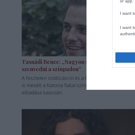
or app.
I want t
I want t
authenti
Tasnádi Bence: „Nagyon szeretek
szenvedni a színpadon”
A fesztelen zsidózásról és a Gondnokság című sit
is mesélt a Katona fiatal színművésze a Kiválaszto
előadása kapcsán.