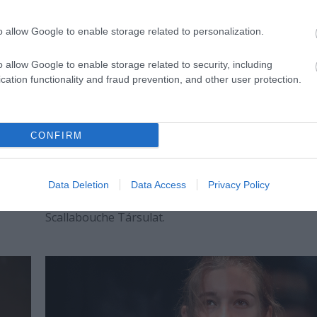
o allow Google to enable storage related to personalization.
o allow Google to enable storage related to security, including
cation functionality and fraud prevention, and other user protection.
CONFIRM
Indul Alexis Latham improvizációs alapú
színházának új évada
comról
Workshopokkal, újonnan indított Scalla School-al é
Data Deletion
Data Access
Privacy Policy
ttak
visszatérő előadásokkal kezdte el színházi évadát a
Scallabouche Társulat.