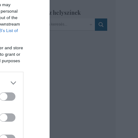
ou may
 personal
Szinház helyszínek
meg
out of the
jer
 downstream
B’s List of
er and store
to grant or
ed purposes
nai