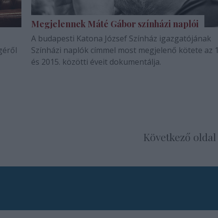
Megjelennek Máté Gábor színházi naplói
A budapesti Katona József Színház igazgatójának
géről
Színházi naplók címmel most megjelenő kötete az 
és 2015. közötti éveit dokumentálja.
Következő oldal