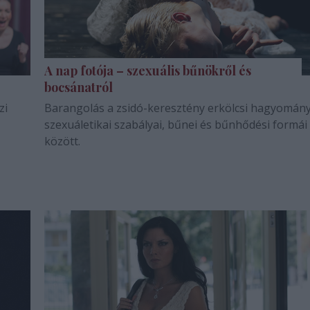
A nap fotója – szexuális bűnökről és
bocsánatról
zi
Barangolás a zsidó-keresztény erkölcsi hagyomán
szexuáletikai szabályai, bűnei és bűnhődési formái
között.