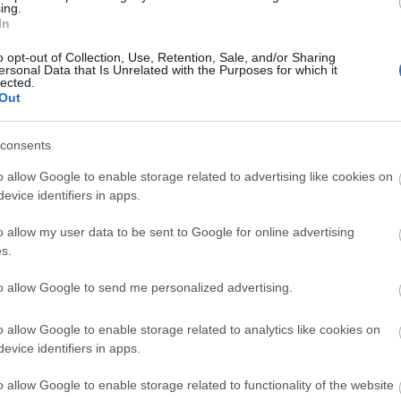
ing.
Színházban.
In
o opt-out of Collection, Use, Retention, Sale, and/or Sharing
ersonal Data that Is Unrelated with the Purposes for which it
lected.
Out
consents
o allow Google to enable storage related to advertising like cookies on
evice identifiers in apps.
o allow my user data to be sent to Google for online advertising
Mi még? címmel jelent meg Béres Ilona
s.
első verses lemeze
to allow Google to send me personalized advertising.
A válogatásban huszonegy vers szerepel huszadik
századi magyar költőktől.
o allow Google to enable storage related to analytics like cookies on
evice identifiers in apps.
o allow Google to enable storage related to functionality of the website