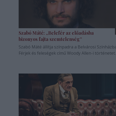
Szabó Máté: „Belefér az előadásba
bizonyos fajta szemtelenség”
Szabó Máté állítja színpadra a Belvárosi Színházb
Férjek és feleségek című Woody Allen-i történetet.