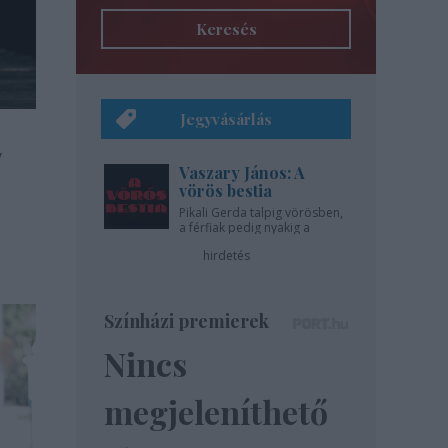
Keresés
Jegyvásárlás
y
Vaszary János: A
vörös bestia
Pikali Gerda talpig vörösben,
a férfiak pedig nyakig a
pácban - az Újszínházban!
hirdetés
Színházi premierek
Nincs
megjeleníthető