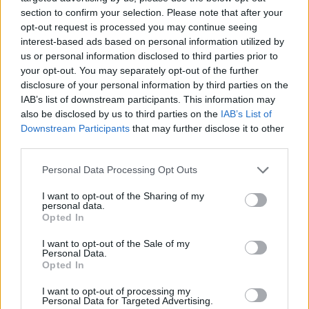
section to confirm your selection. Please note that after your
opt-out request is processed you may continue seeing
interest-based ads based on personal information utilized by
us or personal information disclosed to third parties prior to
your opt-out. You may separately opt-out of the further
disclosure of your personal information by third parties on the
Törőcsik Marit születésnapján
IAB’s list of downstream participants. This information may
also be disclosed by us to third parties on the
IAB’s List of
Velemben köszöntötte Vidnyánszky
Downstream Participants
that may further disclose it to other
Attila
third parties.
szinhaz szerk.
•
2018. november 23.
Please note that this website/app uses one or more Google
Personal Data Processing Opt Outs
services and may gather and store information including but
not limited to your visit or usage behaviour. You may click to
I want to opt-out of the Sharing of my
Többek között egy sárga rózsákból álló csokrot és
personal data.
grant or deny consent to Google and its third-party tags to
színházi öltözőkulcsának ezüstből kiöntött mását
Opted In
use your data for below specified purposes in below Google
adta át a ma 83 éves színművésznőnek.
consent section.
I want to opt-out of the Sale of my
Personal Data.
Opted In
I want to opt-out of processing my
Personal Data for Targeted Advertising.