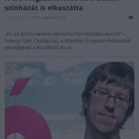
színházát is elkaszálta
szinhaz szerk.
•
2018. november 25.
„Ez az álom nekem hétmillió forintomba került” –
Interjú Gáti Oszkárral, a Menház Színpad művészeti
vezetőjével a Kisalföld.hu-n.