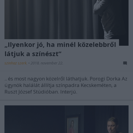
„Ilyenkor jó, ha minél közelebbről
látjuk a színészt”
szinhaz szerk.
•
2018. november 22.
.. és most nagyon közelről láthatjuk. Porogi Dorka Az
ügynök halálát állítja színpadra Kecskeméten, a
Ruszt József Stúdióban. Interjú.