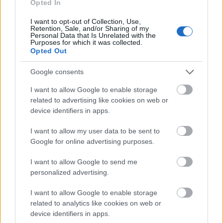
Opted In
I want to opt-out of Collection, Use,
Retention, Sale, and/or Sharing of my
Personal Data that Is Unrelated with the
Purposes for which it was collected.
Opted Out
Google consents
I want to allow Google to enable storage
related to advertising like cookies on web or
device identifiers in apps.
Orosz Ákos: „Ez a darab abszolút
I want to allow my user data to be sent to
magában hordja a katarzis
Google for online advertising purposes.
lehetőségét”
I want to allow Google to send me
szinhaz szerk.
•
2018. november 23.
personalized advertising.
Orosz Ákos lesz Ficsúr a Vígszínház Liliom című
I want to allow Google to enable storage
előadásában, amelyet ifj. Vidnyánszky Attila állít
related to analytics like cookies on web or
device identifiers in apps.
színpadra.