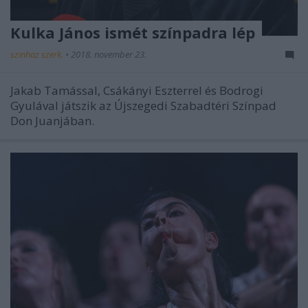
Kulka János ismét színpadra lép
szinhaz szerk.
•
2018. november 23.
Jakab Tamással, Csákányi Eszterrel és Bodrogi
Gyulával játszik az Újszegedi Szabadtéri Színpad
Don Juanjában.