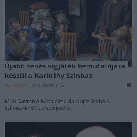
Újabb zenés vígjáték bemutatójára
készül a Karinthy Színház
szinhaz szerk.
•
2018. november 22.
Miro Gavran A baba című darabját Szabó P.
Szilveszter állítja színpadra.