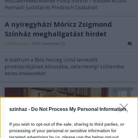
visszaemlékezéseivel Psota Irénről – többek között
Hernádi Judittal és Pindroch Csabával.
A nyíregyházi Móricz Zsigmond
Színház meghallgatást hirdet
szinhaz szerk.
•
2018. november 23.
A teátrum a Bob herceg című tervezett
produkciójának kórusába, valamennyi szólamba
keres énekeseket.
szinhaz -
Do Not Process My Personal Information
If you wish to opt-out of the sale, sharing to third parties, or
processing of your personal or sensitive information for
targeted advertising by us, please use the below opt-out