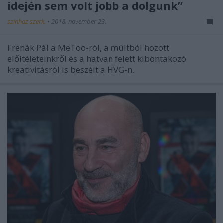
idején sem volt jobb a dolgunk”
szinhaz szerk.
•
2018. november 23.
Frenák Pál a MeToo-ról, a múltból hozott
előítéleteinkről és a hatvan felett kibontakozó
kreativitásról is beszélt a HVG-n.