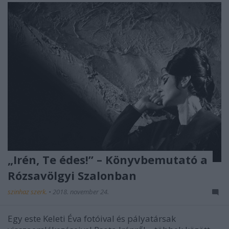
„Irén, Te édes!” – Könyvbemutató a
Rózsavölgyi Szalonban
szinhaz szerk.
•
2018. november 24.
Egy este Keleti Éva fotóival és pályatársak