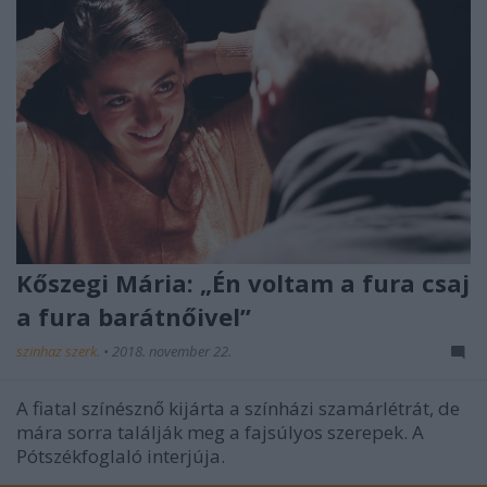
Kőszegi Mária: „Én voltam a fura csaj
a fura barátnőivel”
szinhaz szerk.
•
2018. november 22.
A fiatal színésznő kijárta a színházi szamárlétrát, de
mára sorra találják meg a fajsúlyos szerepek. A
Pótszékfoglaló interjúja.