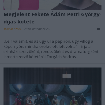
Megjelent Fekete Ádám Petri György-
díjas kötete
szinhaz szerk.
•
2018. november 25.
„Leír valamit, és az úgy ül a papíron, úgy villog a
képernyőn, mintha örökre ott lett volna” – írja a
színházi szerzőként, rendezőként és dramaturgként
ismert szerző kötetéről Forgách András.