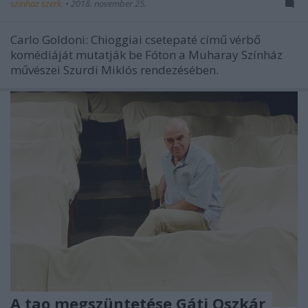
szinhaz szerk.
•
2018. november 25.
Carlo Goldoni: Chioggiai csetepaté című vérbő
komédiáját mutatják be Fóton a Muharay Színház
művészei Szurdi Miklós rendezésében.
A tao megszüntetése Gáti Oszkár