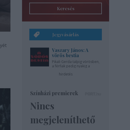
Keresés
Jegyvásárlás
yét
Vaszary János: A
vörös bestia
Pikali Gerda talpig vörösben,
a férfiak pedig nyakig a
pácban - az Újszínházban!
hirdetés
Színházi premierek
Nincs
megjeleníthető