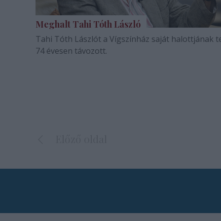
Meghalt Tahi Tóth László
Tahi Tóth Lászlót a Vígszínház saját halottjának te
74 évesen távozott.
Előző oldal