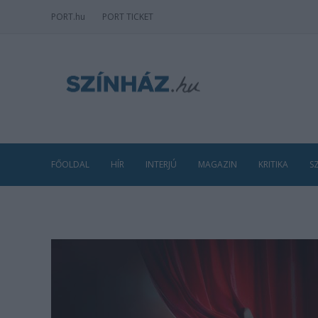
PORT
.hu
PORT TICKET
FŐOLDAL
HÍR
INTERJÚ
MAGAZIN
KRITIKA
S