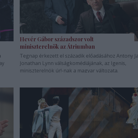
Hevér Gábor századszor volt
miniszterelnök az Átriumban
a
Tegnap érkezett el századik előadásához Antony Ja
ay
Jonathan Lynn válságkomédiájának, az Igenis,
miniszterelnök úr!-nak a magyar változata.