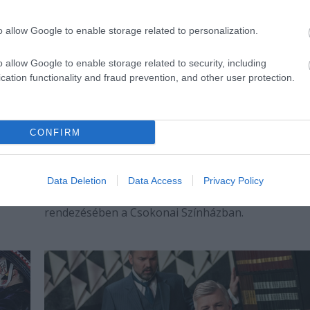
o allow Google to enable storage related to personalization.
o allow Google to enable storage related to security, including
cation functionality and fraud prevention, and other user protection.
CONFIRM
„Itt nyoma sem lesz a melankóliának” –
Három nővér Debrecenben
tók,
tők
Ma mutatják be Csehov legismertebb darabját, a
Data Deletion
Data Access
Privacy Policy
Három nővér című drámát Ilja Bocsarnikovsz
rendezésében a Csokonai Színházban.