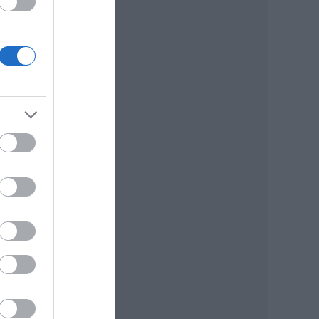
nlegi
k