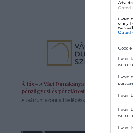
Advertis
Opted 
I want t
of my P
was col
Opted 
Google 
I want t
web or d
I want t
Állás – A Váci Dunakanyar Színház
purpose
pénzügyest és pénztárost keres
I want 
A teátrum azonnali belépéssel keres munkatársat
I want t
web or d
I want t