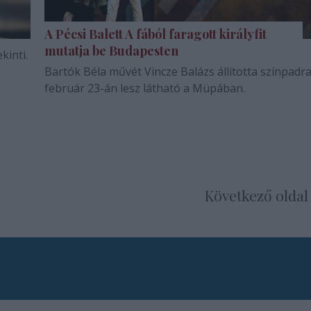
A Pécsi Balett A fából faragott királyfit
mutatja be Budapesten
kinti.
Bartók Béla művét Vincze Balázs állította színpadra
február 23-án lesz látható a Müpában.
Következő oldal