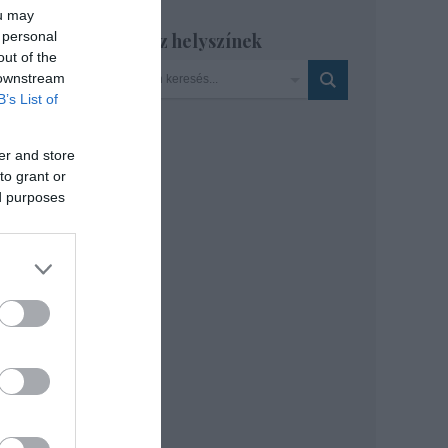
ou may
 personal
Szinház helyszínek
out of the
 downstream
B’s List of
er and store
to grant or
ed purposes
rsak