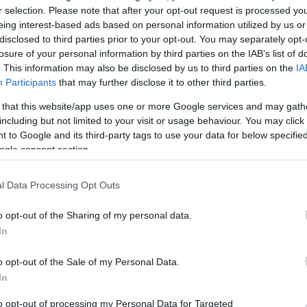
mutatta be az Újszínház
r selection. Please note that after your opt-out request is processed y
eing interest-based ads based on personal information utilized by us or
s
A nagyszabású történelmi dráma Nagy Viktor
disclosed to third parties prior to your opt-out. You may separately opt-
rendezésében, Viczián Ottó és Gregor Bernadett
losure of your personal information by third parties on the IAB’s list of
főszereplésével került műsorra.
. This information may also be disclosed by us to third parties on the
IA
Participants
that may further disclose it to other third parties.
 that this website/app uses one or more Google services and may gath
including but not limited to your visit or usage behaviour. You may click 
 to Google and its third-party tags to use your data for below specifi
ogle consent section.
l Data Processing Opt Outs
o opt-out of the Sharing of my personal data.
In
Állás –A Váci Dunakanyar Színház
produkciós asszisztenst keres
o opt-out of the Sale of my Personal Data.
In
nos
Ambícióval és szakmai múlttal rendelkező munkatá
jelentkezését várják.
to opt-out of processing my Personal Data for Targeted