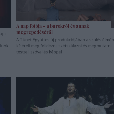
A nap fotója – a burokról és annak
megrepedéséről
api
A Tünet Együttes új produkciójában a szülés élmén
lunk.
kíséreli meg felidézni, szétszálazni és megmutatni
testtel, szóval és képpel.