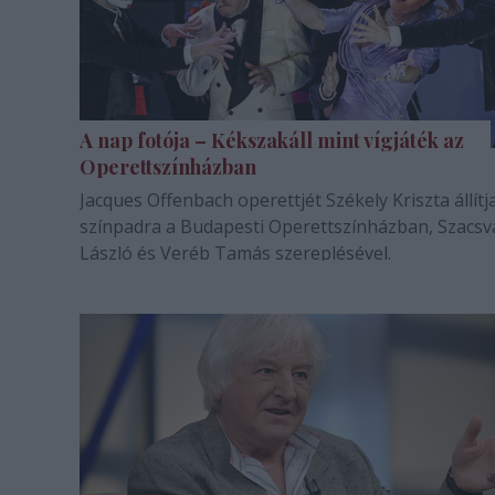
A nap fotója – Kékszakáll mint vígjáték az
Operettszínházban
Jacques Offenbach operettjét Székely Kriszta állítj
színpadra a Budapesti Operettszínházban, Szacsv
László és Veréb Tamás szereplésével.