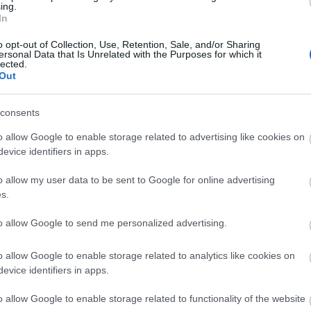
ing.
In
o opt-out of Collection, Use, Retention, Sale, and/or Sharing
ersonal Data that Is Unrelated with the Purposes for which it
lected.
Out
consents
o allow Google to enable storage related to advertising like cookies on
evice identifiers in apps.
o allow my user data to be sent to Google for online advertising
Takács Katalin: „Nem vagyok egy
s.
asztalcsapkodó nő”
to allow Google to send me personalized advertising.
.
A színésznő az Új Színházból való eljöveteléről, jele
budaörsi szerepeiről és a már nem fiatal színésznő
o allow Google to enable storage related to analytics like cookies on
lehetőségeiről is mesélt a Fuhu.hu-nak.
evice identifiers in apps.
o allow Google to enable storage related to functionality of the website