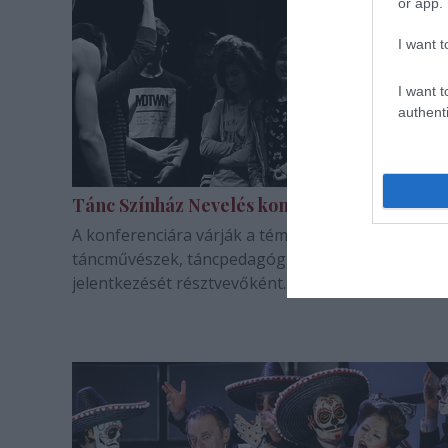
or app.
I want t
I want t
authenti
Tánc Színház Nevelés konferencia
A konferenciára várják a témában gyakorlott alko
táncművészek, táncpedagógusok és társulatveze
jelentkezését résztvevőként.