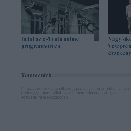
Indul az e-Trafó online
Nagy sike
programsorozat
Veszprém
érzékenyí
Kommentek:
A hozzászólások a
vonatkozó jogszabályok
értelmében felhaszná
felelősséget nem vállal, azokat nem ellenőrzi. Kifogás eseté
adatvédelmi tájékoztatóban
.