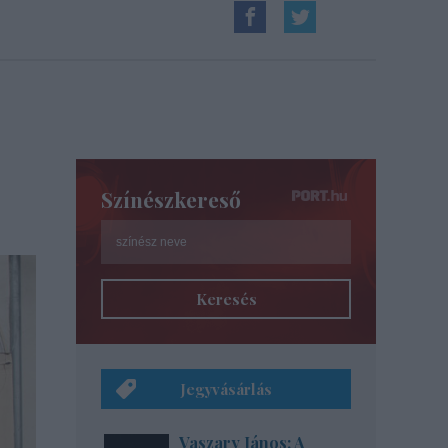
Színészkereső
Keresés
Jegyvásárlás
Vaszary János: A