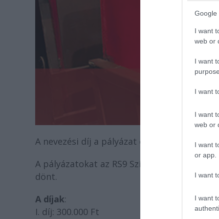
Google 
I want t
web or d
I want t
purpose
I want 
I want t
web or d
A nevezési díj a pályázat eredményétől függ
I want t
or app.
A pályázatokat az RS9 Színház vezetősége bí
dönt.
I want t
A díjak
:
I want t
authenti
I. díj: 300.000 Ft