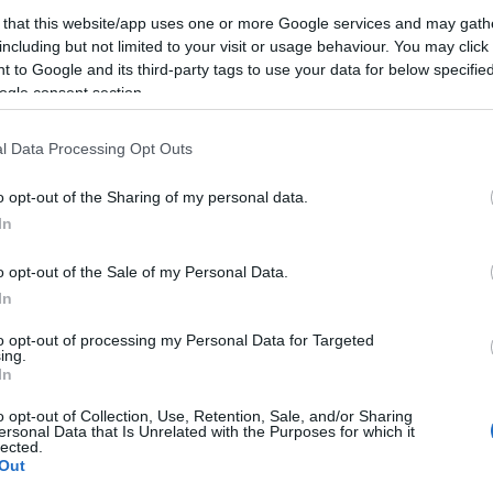
075 Bp. Rumbach S. u. 9-es postacímen.
 that this website/app uses one or more Google services and may gath
including but not limited to your visit or usage behaviour. You may click 
 a pályázat benyújtásával egyidejűleg kell befizetnie
 to Google and its third-party tags to use your data for below specifi
ogle consent section.
jára (OTP 11705008-20117689). A pályázónak a
zetést igazoló bizonylatot is (megjelölve rajta
l Data Processing Opt Outs
n csekken történő befizetés esetén a pályázónál mar
tén az utalási megbízás másolatát, elektronikus uta
o opt-out of the Sharing of my personal data.
visszaigazolást. Több pályázat együttes benyújtása
In
ön-külön kérik megfizetni.
o opt-out of the Sale of my Personal Data.
In
to opt-out of processing my Personal Data for Targeted
ing.
In
o opt-out of Collection, Use, Retention, Sale, and/or Sharing
ersonal Data that Is Unrelated with the Purposes for which it
lected.
Out