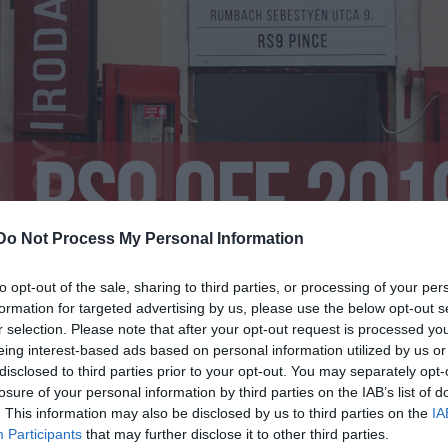
Do Not Process My Personal Information
to opt-out of the sale, sharing to third parties, or processing of your per
atok, színházi műhelyek, alkotócsoportok maximum 9
formation for targeted advertising by us, please use the below opt-out s
Műfaji és tartalmi megkötés nincs.
r selection. Please note that after your opt-out request is processed y
eing interest-based ads based on personal information utilized by us or
ásával, az alkotók önéletrajzával, a produkció
disclosed to third parties prior to your opt-out. You may separately opt-
l, az előadásról és/vagy az előadás próbáin készítet
losure of your personal information by third parties on the IAB’s list of
e a produkció szerzői jogi tisztázottságát igazoló
. This information may also be disclosed by us to third parties on the
IA
Participants
that may further disclose it to other third parties.
gy az őt képviselő ügynökség nyilatkozata) az