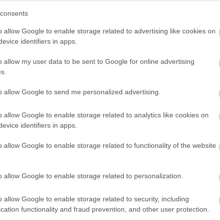
consents
o allow Google to enable storage related to advertising like cookies on
evice identifiers in apps.
o allow my user data to be sent to Google for online advertising
s.
to allow Google to send me personalized advertising.
o allow Google to enable storage related to analytics like cookies on
evice identifiers in apps.
etlenül nem kerül visszafizetésre.
o allow Google to enable storage related to functionality of the website
rálja el, a fesztiválon a díjakról háromfős szakmai z
o allow Google to enable storage related to personalization.
o allow Google to enable storage related to security, including
cation functionality and fraud prevention, and other user protection.