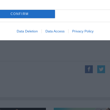
CONFIRM
az RS9 Színház 2019/2020-as évadában.
Data Deletion
Data Access
Privacy Policy