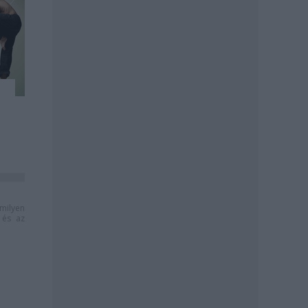
milyen
és az