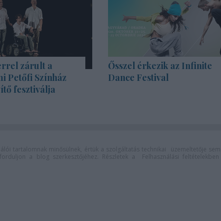
rrel zárult a
Ősszel érkezik az Infinite
i Petőfi Színház
Dance Festival
tő fesztiválja
lói tartalomnak minősülnek, értük a
szolgáltatás technikai
üzemeltetője sem
n forduljon a blog szerkesztőjéhez. Részletek a
Felhasználási feltételekben