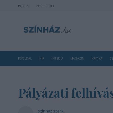
PORT
.hu
PORT TICKET
FŐOLDAL
HÍR
INTERJÚ
MAGAZIN
KRITIKA
S
Pályázati felhív
szinhaz szerk.