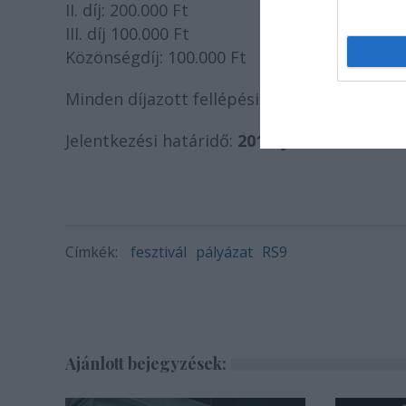
II. díj: 200.000 Ft
III. díj 100.000 Ft
Közönségdíj: 100.000 Ft
Minden díjazott fellépési lehetőséget kap 
Jelentkezési határidő:
2019. január 31
.
Címkék:
fesztivál
pályázat
RS9
Ajánlott bejegyzések: