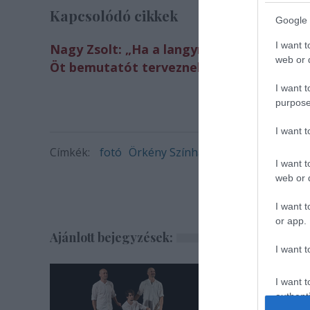
Kapcsolódó cikkek
Google 
I want t
Nagy Zsolt: „Ha a langymeleg fost szere
web or d
Öt bemutatót terveznek az Örkény Szính
I want t
purpose
I want 
Címkék:
fotó
Örkény Színház
I want t
web or d
I want t
or app.
Ajánlott bejegyzések:
I want t
I want t
authenti