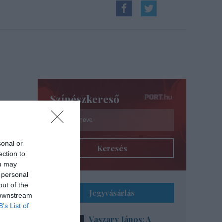
Színészkereső
te,
sonal or
Keresés
ection to
ou may
 personal
out of the
Jegyvásárlás
 downstream
B’s List of
Vaszary János: A