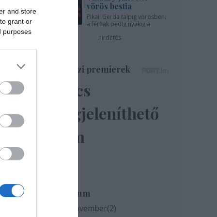
vörös bestia
er and store
Pikali Gerda talpig vörösben,
to grant or
a férfiak pedig nyakig a
pácban - az Újszínházban!
ed purposes
hirdetés
Színházi premierek
Nincs
megjeleníthető
elem
ttak
Archívum
2020 november
(
2
)