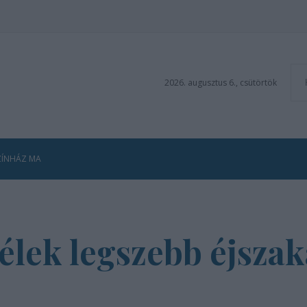
2026. augusztus 6., csütörtök
ZÍNHÁZ MA
lélek legszebb éjszak