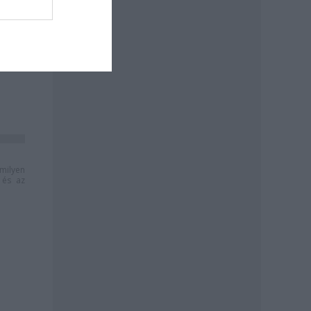
milyen
és az