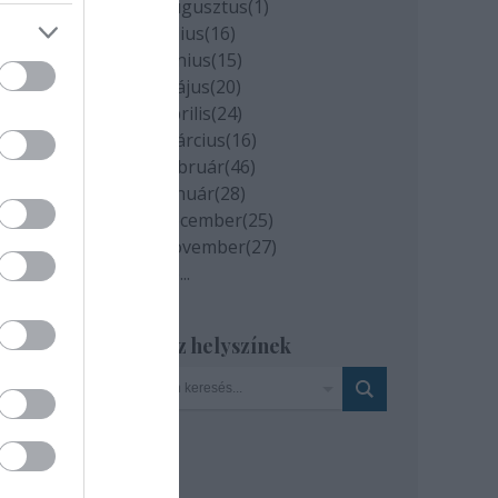
2020 augusztus
(
1
)
2020 július
(
16
)
2020 június
(
15
)
2020 május
(
20
)
2020 április
(
24
)
2020 március
(
16
)
2020 február
(
46
)
2020 január
(
28
)
2019 december
(
25
)
2019 november
(
27
)
Tovább
...
Szinház helyszínek