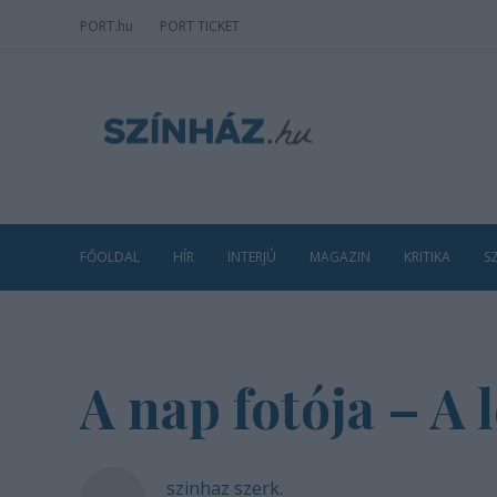
PORT
.hu
PORT TICKET
FŐOLDAL
HÍR
INTERJÚ
MAGAZIN
KRITIKA
S
A nap fotója – A 
szinhaz szerk.