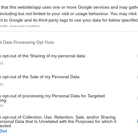
 that this website/app uses one or more Google services and may gath
including but not limited to your visit or usage behaviour. You may click 
 to Google and its third-party tags to use your data for below specifi
ogle consent section.
l Data Processing Opt Outs
o opt-out of the Sharing of my personal data.
In
o opt-out of the Sale of my Personal Data.
In
to opt-out of processing my Personal Data for Targeted
ing.
In
tói a képre kattintva tekinthetőek meg!
o opt-out of Collection, Use, Retention, Sale, and/or Sharing
színpadi változatot, amit az Örkény Stúdióban muta
ersonal Data that Is Unrelated with the Purposes for which it
lected.
Out