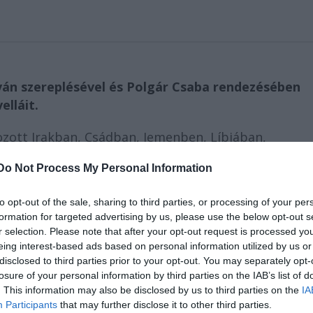
tván szereplésével és Polgár Csaba rendezésében
elláit.
ozott Irakban, Csádban, Jemenben, Líbiában,
Egyiptomban. Interjút készített többek között a
Do Not Process My Personal Information
tvériség tagjaival. 2016-ban megjelent novellásköte
dalmi Díjat.
to opt-out of the sale, sharing to third parties, or processing of your per
formation for targeted advertising by us, please use the below opt-out s
r selection. Please note that after your opt-out request is processed y
eing interest-based ads based on personal information utilized by us or
disclosed to third parties prior to your opt-out. You may separately opt-
losure of your personal information by third parties on the IAB’s list of
. This information may also be disclosed by us to third parties on the
IA
Participants
that may further disclose it to other third parties.