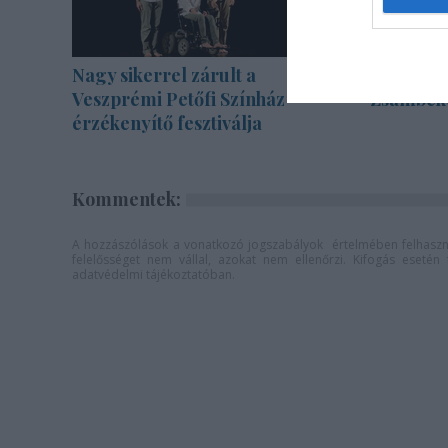
Nagy sikerrel zárult a
Különleg
Veszprémi Petőfi Színház
Zsámbék
érzékenyítő fesztiválja
Kommentek:
A hozzászólások a
vonatkozó jogszabályok
értelmében felhaszná
felelősséget nem vállal, azokat nem ellenőrzi. Kifogás eseté
adatvédelmi tájékoztatóban
.