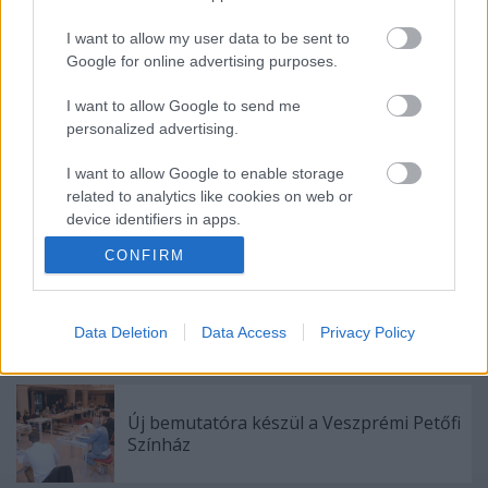
Címkék:
Örkény Színház
I want to allow my user data to be sent to
Google for online advertising purposes.
I want to allow Google to send me
Ajánlott bejegyzések:
personalized advertising.
I want to allow Google to enable storage
related to analytics like cookies on web or
Akárki a Dóm téren
device identifiers in apps.
CONFIRM
I want to allow Google to enable storage
related to functionality of the website or app.
A jövő évadra kilenc bemutatóval készül a
Vígszínház
I want to allow Google to enable storage
Data Deletion
Data Access
Privacy Policy
related to personalization.
I want to allow Google to enable storage
Új bemutatóra készül a Veszprémi Petőfi
related to security, including authentication
Színház
functionality and fraud prevention, and other
user protection.