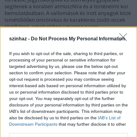
segítenek a korabeli atmoszféra és a történelmi kor
bemutatásában. A vallomások és írott anyagok közé
ismétlődően önirónikus és karakteres zsidó viccek
ékelődnek, amelyekben ugyanez a sors
fogalmazódik meg, a humor érthetőbbé teszi a
szinhaz -
Do Not Process My Personal Information
tragikus történelmi hátteret is - mint minden igazi
színházban: a tragikum a nevetésen sejlik át.
If you wish to opt-out of the sale, sharing to third parties, or
processing of your personal or sensitive information for
targeted advertising by us, please use the below opt-out
section to confirm your selection. Please note that after your
opt-out request is processed you may continue seeing
interest-based ads based on personal information utilized by
us or personal information disclosed to third parties prior to
your opt-out. You may separately opt-out of the further
disclosure of your personal information by third parties on the
IAB’s list of downstream participants. This information may
also be disclosed by us to third parties on the
IAB’s List of
Downstream Participants
that may further disclose it to other
third parties.