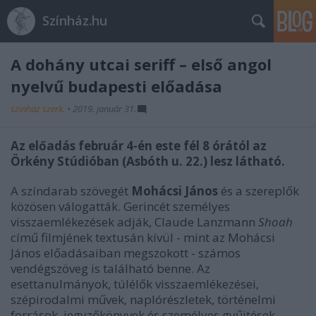
Színház.hu
A dohány utcai seriff – első angol
nyelvű budapesti előadása
szinhaz szerk.
•
2019. január 31.
Az előadás február 4-én este fél 8 órától az
Örkény Stúdióban (Asbóth u. 22.) lesz látható.
A színdarab szövegét
Mohácsi János
és a szereplők
közösen válogatták. Gerincét személyes
visszaemlékezések adják, Claude Lanzmann
Shoah
című filmjének textusán kívül - mint az Mohácsi
János előadásaiban megszokott - számos
vendégszöveg is található benne. Az
esettanulmányok, túlélők visszaemlékezései,
szépirodalmi művek, naplórészletek, történelmi
források, jegyzőkönyvek és személyes gyűjtések