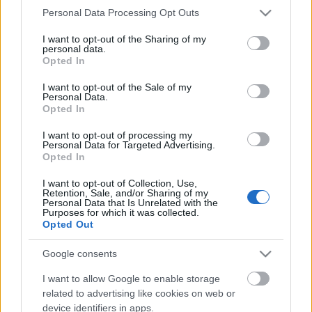
Please note that this website/app uses one or more Google
Personal Data Processing Opt Outs
Kovács Márton az
services and may gather and store information including but
előadásban
not limited to your visit or usage behaviour. You may click to
I want to opt-out of the Sharing of my
personal data.
grant or deny consent to Google and its third-party tags to
Opted In
Az előadás szövege a vészkorszak alatt elhurcoltak
use your data for below specified purposes in below Google
visszaemlékezéseiből áll össze, és teljes sötétben
consent section.
I want to opt-out of the Sale of my
játsszák.
Personal Data.
Opted In
Alkotók: Kovács Márton, Mohácsi János, Mohácsi
I want to opt-out of processing my
András.
Personal Data for Targeted Advertising.
Opted In
Szereplők: Radnay Csilla, Gonda Kata, Keresztény
Tamás, Kovács Márton, Lakatos Máté,
I want to opt-out of Collection, Use,
Retention, Sale, and/or Sharing of my
Lábodi Ádám, Némedi Árpád, Rainer-Micsinyei
Personal Data that Is Unrelated with the
Nóra, Takács Nóra Diána, Tolnai Hella
Purposes for which it was collected.
Opted Out
(Forrás: Örkény Színház)
Google consents
I want to allow Google to enable storage
related to advertising like cookies on web or
device identifiers in apps.