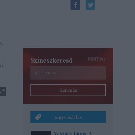
n
Színészkereső
st
Keresés
Jegyvásárlás
Vaszary János: A