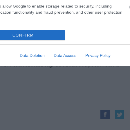
őadásokat, utazásokat.
o allow Google to enable storage related to security, including
cation functionality and fraud prevention, and other user protection.
-, és alkotófolyamatban?
CONFIRM
lyamat, ahogy az előadás maga is az! De ahogy a
mutatón szeptemberben, úgy minden előadás után
Data Deletion
Data Access
Privacy Policy
tam csinálni azt, amit szerettem volna; hogy képes
em csak színészileg, de fizikai állapotomban is.