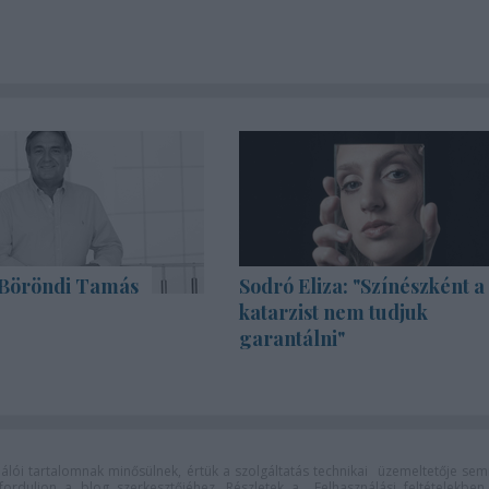
Böröndi Tamás
Sodró Eliza: "Színészként a
katarzist nem tudjuk
garantálni"
lói tartalomnak minősülnek, értük a
szolgáltatás technikai
üzemeltetője sem
n forduljon a blog szerkesztőjéhez. Részletek a
Felhasználási feltételekben