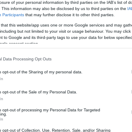
? Milyen, ha csak akkor lesz jó az előadás, ha én jó
losure of your personal information by third parties on the IAB’s list of
lehetek-e egyedül érdekes, fenn tudom-e tartani a
. This information may also be disclosed by us to third parties on the
IA
Participants
that may further disclose it to other third parties.
dok-e mesélni egy kerek sztorit, vagy akár egy egész
e a
Pillangó
ban és nem egyedül teszem ezt, ott van
 that this website/app uses one or more Google services and may gath
i (Bojkovszky Zsolt), aki az előadás zörejeiért,
including but not limited to your visit or usage behaviour. You may click 
 to Google and its third-party tags to use your data for below specifi
ogle consent section.
 fogolytáborban raboskodó elítélt szerepébe hogyan tudtá
l Data Processing Opt Outs
o opt-out of the Sharing of my personal data.
 olyan formákat keressünk az előadásban, amik nem 
In
eszik fizikailag. Azt szerettük volna, hogy egy-egy
, hogy így kerüljek közelebb Henri nehézségeihez. S
o opt-out of the Sale of my Personal Data.
jén, próbáltuk lebontani a gátlásaimat. Valószínűl
In
mat le tudtam tenni az előkészítés alatt.
to opt-out of processing my Personal Data for Targeted
ing.
ágát a valóságban nem tudták bizonyítani. Te hogyan kere
In
zságát?
o opt-out of Collection, Use, Retention, Sale, and/or Sharing