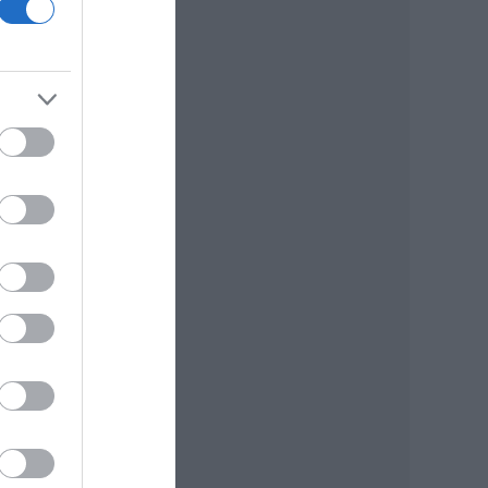
 el.
tuk
az a
ent
ő –
című
den