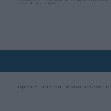
adatvédelmi tájékoztatóban
.
Impresszum
Médiaajánlat
Disclaimer
Adatkezelési Táj