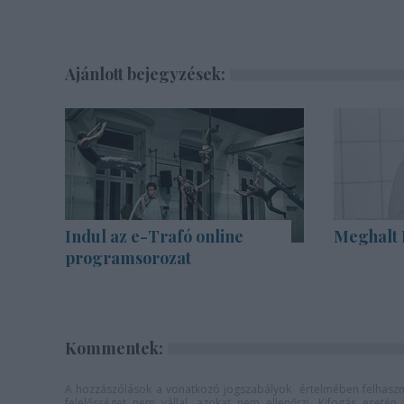
Ajánlott bejegyzések:
Indul az e-Trafó online
Meghalt 
programsorozat
Kommentek:
A hozzászólások a
vonatkozó jogszabályok
értelmében felhaszná
felelősséget nem vállal, azokat nem ellenőrzi. Kifogás eseté