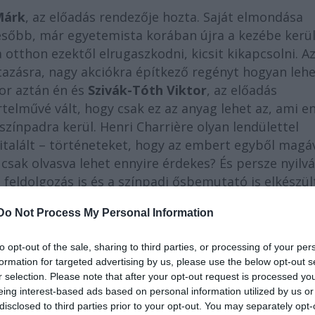
Márk
, az előadás rendezője hozta. Saját elmondása
ésőbb, már egyetemista korában újra a kezébe kerül
otthon ezektől elrugaszkodni, kicsit kikapcsolni. A
tazásra, nagy akciókra építkező regényt hogyan leh
or aztán én és
Szivák-Tóth Viktor
, az előadás
rtelművé vált, hogy csak ez az anyag lehet az, ami e
ínpadra kerül. Henri Charrière olyan lendülettel
kitalált – történeteket, hogy az embert egyből magá
t csak olvasva lehet ennyire érdekes? És persze nyilv
feldolgozás is és a színpadi ősbemutató is elkészül
nk.
Do Not Process My Personal Information
en egyedül játszani?
to opt-out of the sale, sharing to third parties, or processing of your per
formation for targeted advertising by us, please use the below opt-out s
r selection. Please note that after your opt-out request is processed y
eing interest-based ads based on personal information utilized by us or
tudok egyedül létrehozni a színpadon úgy, hogy ninc
disclosed to third parties prior to your opt-out. You may separately opt-