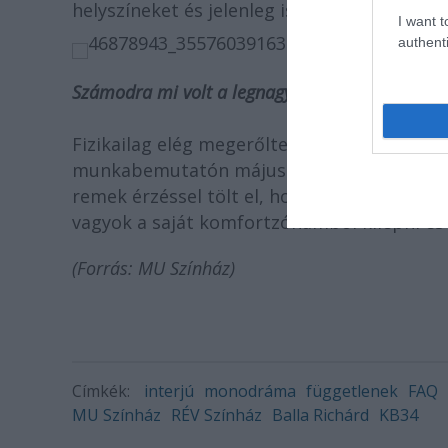
helyszíneket és jelenleg is ő szervezi az el
I want t
authenti
Számodra mi volt a legnagyobb kihívás a próba
Fizikailag elég megerőltető volt a próbafo
munkabemutatón májusban, és ahogy a be
remek érzéssel tölt el, hogy ismét meg tud
vagyok a saját komfortzónámból kilépni és n
(Forrás: MU Színház)
Címkék:
interjú
monodráma
függetlenek
FAQ
MU Színház
RÉV Színház
Balla Richárd
KB34