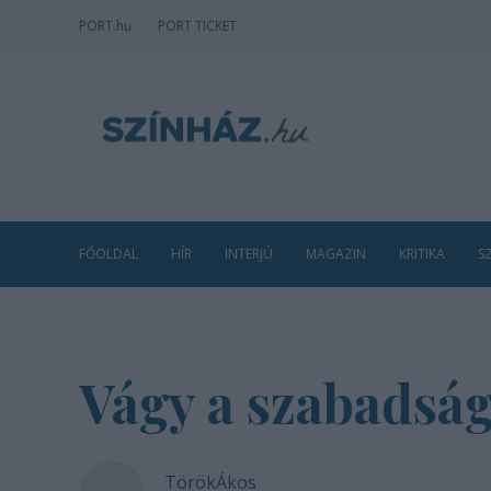
PORT
.hu
PORT TICKET
FŐOLDAL
HÍR
INTERJÚ
MAGAZIN
KRITIKA
S
Vágy a szabadság
TörökÁkos