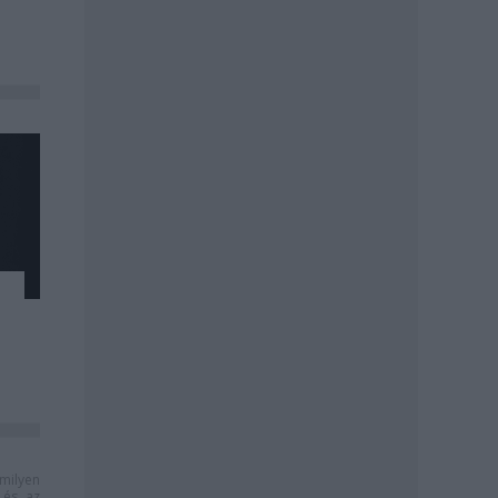
milyen
és az