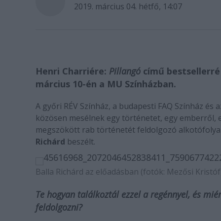
2019. március 04. hétfő, 14:07
Henri Charriére:
Pillangó
című bestsellerré
március 10-én a MU Színházban.
A győri RÉV Színház, a budapesti FAQ Színház és 
közösen mesélnek egy történetet, egy emberről, e
megszökött rab történetét feldolgozó alkotófoly
Richárd
beszélt.
Balla Richárd az előadásban (fotók: Mezősi Kristóf
Te hogyan találkoztál ezzel a regénnyel, és miér
feldolgozni?