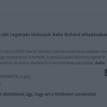
 vált regényét láthatjuk Balla Richárd előadásába
az inárcsi KB35 Inárcs társulat hármas koprodukciójában mo
gy szereplővel. A hírhedt, Francia Guyana börtönszigetéről
amatról, és közös munkáról a monodráma szereplője,
Balla
)
t döntöttetek úgy, hogy ezt a történetet szeretnétek