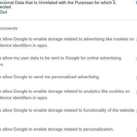
ersonal Data that Is Unrelated with the Purposes for which it
lected.
azt, amit Henri állít, szóval, hogy ártatlanul ítélték
Out
ül elkövethetett rossz dolgokat, de mi nem innét fog
 volt, és amit erősen tudunk a mához is kapcsolni 
consents
n. A kitörés, a kiszabadulás, amiért az ember mind
o allow Google to enable storage related to advertising like cookies on
 a lényeg, hogy elérje a célját.
evice identifiers in apps.
35 társulat tagjaival?
o allow my user data to be sent to Google for online advertising
s.
 csak ez. Jómagam már dolgoztam Márkkal, rendez
Színház – FAQ Színház: Mezsgye, bemutató:2014.
to allow Google to send me personalized advertising.
 erdő, 2017. január).
Viktor pedig szintén dolgozott
gyütt rendeztük a RÉV Színház– KB35 Inárcs othello 
o allow Google to enable storage related to analytics like cookies on
evice identifiers in apps.
 be, 2018 januárjában. De ez a koprodukció is min
 alakult ki és azt tudom mondani, hogy mindenben
o allow Google to enable storage related to functionality of the website
rt is nőtt mindegyikünk szívéhez ez az előadás. Kuti
ányunk, Bojki nélkül nagyon kevés lennék egyedül és
o allow Google to enable storage related to personalization.
yen, aki összefogja a produkciót, szervezze a