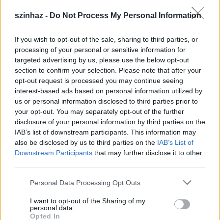
rá az új táncos csillag Mancira. Mire rádöbben, hogy
Manci hozta életébe a tiszta szerelmet és az ártatlan
szinhaz -
Do Not Process My Personal Information
ifjúságot, a lányt már oroszországi turnéra viszi a
vonat.
If you wish to opt-out of the sale, sharing to third parties, or
processing of your personal or sensitive information for
targeted advertising by us, please use the below opt-out
section to confirm your selection. Please note that after your
opt-out request is processed you may continue seeing
interest-based ads based on personal information utilized by
us or personal information disclosed to third parties prior to
your opt-out. You may separately opt-out of the further
disclosure of your personal information by third parties on the
IAB’s list of downstream participants. This information may
also be disclosed by us to third parties on the
IAB’s List of
Downstream Participants
that may further disclose it to other
third parties.
Please note that this website/app uses one or more Google
Personal Data Processing Opt Outs
Lila ákác
services and may gather and store information including but
not limited to your visit or usage behaviour. You may click to
I want to opt-out of the Sharing of my
A főbb szerepekben Pikali Gerdát, Fila Balázst, Blahó
personal data.
grant or deny consent to Google and its third-party tags to
Gergelyt és Betz Istánt láthatjuk. A díszlet Horváth
Opted In