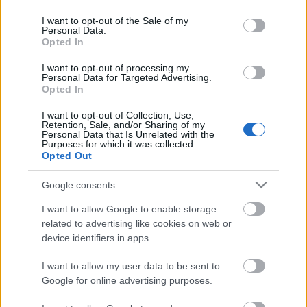
use your data for below specified purposes in below Google
Jenny, a jelmezek Papp Janó munkái, a dramaturg
consent section.
I want to opt-out of the Sale of my
Szokolai Brigitta.
Personal Data.
Opted In
(Forrás: József Attila Színház)
I want to opt-out of processing my
Personal Data for Targeted Advertising.
Opted In
I want to opt-out of Collection, Use,
Retention, Sale, and/or Sharing of my
Címkék:
premier
József Attila Színház
Personal Data that Is Unrelated with the
Purposes for which it was collected.
Opted Out
Google consents
Ajánlott bejegyzések:
I want to allow Google to enable storage
related to advertising like cookies on web or
device identifiers in apps.
Meghalt Böröndi Tamás
I want to allow my user data to be sent to
Google for online advertising purposes.