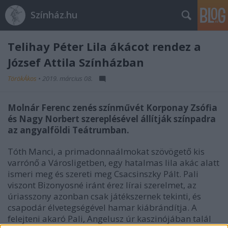
Színház.hu
Telihay Péter Lila ákácot rendez a
József Attila Színházban
TörökÁkos
•
2019. március 08.
Molnár Ferenc zenés színművét Korponay Zsófia
és Nagy Norbert szereplésével állítják színpadra
az angyalföldi Teátrumban.
Tóth Manci, a primadonnaálmokat szövögető kis
varrónő a Városligetben, egy hatalmas lila akác alatt
ismeri meg és szereti meg Csacsinszky Pált. Pali
viszont Bizonyosné iránt érez lírai szerelmet, az
úriasszony azonban csak játékszernek tekinti, és
csapodár élvetegségével hamar kiábrándítja. A
felejteni akaró Pali, Angelusz úr kaszinójában talál