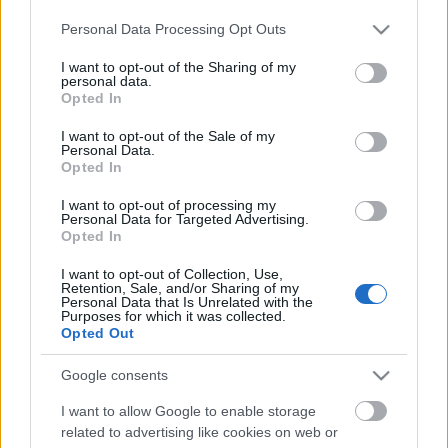
Weöres Sándor művei találkozásával a különböző
Please note that this website/app uses one or more Google
Personal Data Processing Opt Outs
művészeti ágak közötti átjárhatóság kiteljesedik, és
services and may gather and store information including but
eddig nem látott formában lüktet a tánc a versek
not limited to your visit or usage behaviour. You may click to
I want to opt-out of the Sharing of my
ritmusára.
personal data.
grant or deny consent to Google and its third-party tags to
Opted In
use your data for below specified purposes in below Google
A
Falka
című táncjáték a Dunaújvárosi Bartók
consent section.
I want to opt-out of the Sale of my
Színházzal készített közös előadás. Kisebb, zárt
Personal Data.
csoportokban kialakuló hierarchikus rendről, annak
Opted In
változásairól és következményeiről szól. A
különleges mozgásvilág és Lajkó Félix sodró
I want to opt-out of processing my
Personal Data for Targeted Advertising.
lendületű zenéje egy különleges, elementáris erejű
Opted In
táncszínházi produkciót eredményezett. A Varidance
nem titkolt célja, hogy a produkcióval segítse a
I want to opt-out of Collection, Use,
Retention, Sale, and/or Sharing of my
műfaj szélesebb körű megismertetését, a fiatal
Personal Data that Is Unrelated with the
közönség táncszínházra való nevelését és a
Purposes for which it was collected.
Opted Out
táncszínházi formanyelv megértését.
Google consents
(Forrás: Variadance)
I want to allow Google to enable storage
related to advertising like cookies on web or