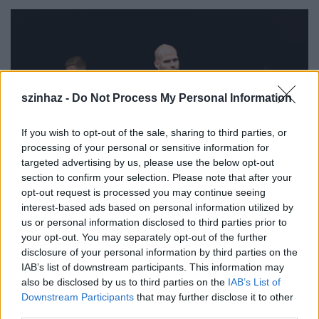
szinhaz -
Do Not Process My Personal Information
If you wish to opt-out of the sale, sharing to third parties, or
processing of your personal or sensitive information for
targeted advertising by us, please use the below opt-out
section to confirm your selection. Please note that after your
opt-out request is processed you may continue seeing
interest-based ads based on personal information utilized by
Fotók: Variadance
us or personal information disclosed to third parties prior to
your opt-out. You may separately opt-out of the further
A
Verslábak
több műfaj ötvözésével egy újszerű,
disclosure of your personal information by third parties on the
izgalmas darab, mely az iskolásoktól az idősebb
IAB’s list of downstream participants. This information may
korosztályig a közönség széles rétegének
also be disclosed by us to third parties on the
IAB’s List of
érdeklődésére tarthat számot. A zene, a tánc,
Downstream Participants
that may further disclose it to other
valamint Ady Endre, Radnóti Miklós, József Attila,
third parties.