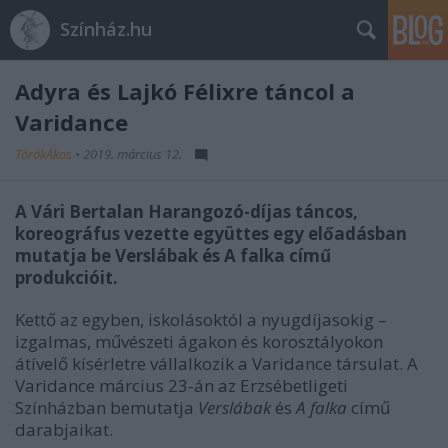
Színház.hu
Adyra és Lajkó Félixre táncol a
Varidance
TörökÁkos
•
2019. március 12.
A Vári Bertalan Harangozó-díjas táncos,
koreográfus vezette együttes egy előadásban
mutatja be Verslábak és A falka című
produkcióit.
Kettő az egyben, iskolásoktól a nyugdíjasokig –
izgalmas, művészeti ágakon és korosztályokon
átívelő kísérletre vállalkozik a Varidance társulat. A
Varidance március 23-án az Erzsébetligeti
Színházban bemutatja
Verslábak
és
A falka
című
darabjaikat.