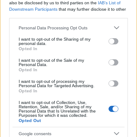
történő tárolására, letölthetővé tételére,
also be disclosed by us to third parties on the
IAB’s List of
kereskedelmi forgalomba hozatalára.
Downstream Participants
that may further disclose it to other
third parties.
A Port.hu Kft. előzetes írásos hozzájárulása nélkül
tilos a Honlap egészének vagy részeinek (szöveg,
Please note that this website/app uses one or more Google
Personal Data Processing Opt Outs
grafika, fotó, audio- vagy videoanyag, adatbázis,
services and may gather and store information including but
not limited to your visit or usage behaviour. You may click to
I want to opt-out of the Sharing of my
adatszerkezet, struktúra, eljárás, program stb.)
personal data.
grant or deny consent to Google and its third-party tags to
bármilyen feldolgozása és/vagy értékesítése.A
Opted In
use your data for below specified purposes in below Google
Honlapról bármely részt kivágni, a megcsonkított
consent section.
részt pedig nyilvánossághoz bármely módon
I want to opt-out of the Sale of my
Personal Data.
újraközvetíteni tilos! Tilos továbbá a PORT.hu Kft.
Opted In
előzetes írásbeli engedélye nélkül a Honlap
tartalmát tükrözni, azaz technikai művelet
I want to opt-out of processing my
Personal Data for Targeted Advertising.
segítségével nyilvánossághoz újraközvetíteni, még
Opted In
változatlan formában is!
I want to opt-out of Collection, Use,
Retention, Sale, and/or Sharing of my
Personal Data that Is Unrelated with the
Purposes for which it was collected.
A Honlapon található cikkekre mutató link más
Opted Out
honlapon szabadon elhelyezhető, azonban a
mutatott cikk bármely részének közléséhez a
Google consents