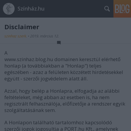
Színház.hu
Disclaimer
szinhaz szerk.
•
2019. március 12.
A
www.szinhaz.blog.hu domainen keresztül elérhető
honlap (a továbbiakban a "Honlap") teljes
egészében - azaz a felületen közzétett hirdetésekkel
együtt -
szerzői jogvédelem alatt áll.
Azzal, hogy belép a Honlapra, elfogadja az alábbi
feltételeket, még abban az esetben is, ha nem
regisztrált felhasználója, előfizetője a rendszer egyik
szolgáltatásának sem.
A Honlapon található tartalomhoz kapcsolódó
szerzői jogok jogosultja a PORT.hu Kft., amelynek