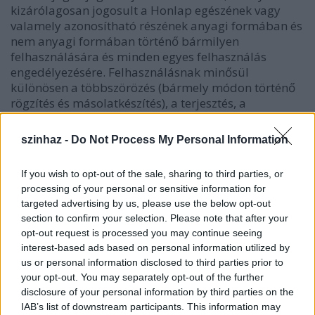
kizárólagosan jogosult a Honlap egészének vagy
valamely azonosítható részének anyagi formában és
nem anyagi formában történő bármilyen
felhasználására és minden egyes felhasználás
engedélyezésére. Felhasználásnak minősül
különösen a többszörözés (bármely módon történő
rögzítés és másolatkészítés), a terjesztés, a
nyilvánossághoz közvetítés, az átdolgozás.
szinhaz -
Do Not Process My Personal Information
A PORT.hu Kft. fenntart minden, a Honlap bármely
részének bármilyen módszerrel, technikával történő
If you wish to opt-out of the sale, sharing to third parties, or
másolásával és terjesztésével kapcsolatos jogot. A
processing of your personal or sensitive information for
Honlaphoz tartozó oldalak tartalmát és kialakítását
targeted advertising by us, please use the below opt-out
nemzetközi és magyar törvények védik.
section to confirm your selection. Please note that after your
opt-out request is processed you may continue seeing
A Honlap tartalmának egyes részeit – kizárólag saját
interest-based ads based on personal information utilized by
felhasználás céljából – merevlemezére mentheti
us or personal information disclosed to third parties prior to
vagy kinyomtathatja, de ebben az esetben sem
your opt-out. You may separately opt-out of the further
jogosult a Honlap így többszörözött részének
disclosure of your personal information by third parties on the
további felhasználására, terjesztésére, adatbázisban
IAB’s list of downstream participants. This information may