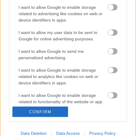
PORT.hu Kft. előzetes írásbeli engedélye szükséges.
I want to allow Google to enable storage
related to advertising like cookies on web or
A jogosulatlan felhasználás büntető- és polgári jogi
device identifiers in apps.
következményeket von maga után.
A PORT.hu Kft -
egyebek mellett - követelheti a jogsértés
I want to allow my user data to be sent to
abbahagyását és kárának megtérítését.
Google for online advertising purposes.
I want to allow Google to send me
personalized advertising.
I want to allow Google to enable storage
related to analytics like cookies on web or
device identifiers in apps.
I want to allow Google to enable storage
Ajánlott bejegyzések:
related to functionality of the website or app.
CONFIRM
I want to allow Google to enable storage
Kamaradarabok, kortárs drámák,
related to personalization.
koncertszínház a Teátrumban
I want to allow Google to enable storage
Data Deletion
Data Access
Privacy Policy