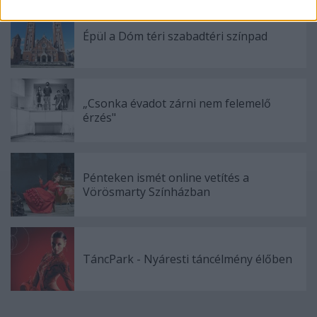
related to security, including authentication
functionality and fraud prevention, and other
Épül a Dóm téri szabadtéri színpad
user protection.
„Csonka évadot zárni nem felemelő
érzés"
Pénteken ismét online vetítés a
Vörösmarty Színházban
TáncPark - Nyáresti táncélmény élőben