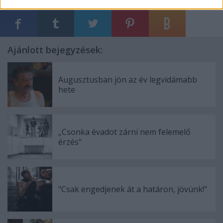
Ajánlott bejegyzések:
Augusztusban jön az év legvidámabb
hete
„Csonka évadot zárni nem felemelő
érzés"
"Csak engedjenek át a határon, jövünk!"