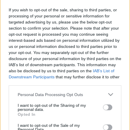
Söndörgő különlegessége a két alaphangszerelés:
egyszerre szólal meg a "tambura" (húrosok) és a
If you wish to opt-out of the sale, sharing to third parties, or
"makedón" (fa- és rézfúvósok, harmonika és dobok)
processing of your personal or sensitive information for
zenekar, melyeknek alapvetően különböző
targeted advertising by us, please use the below opt-out
karaktere, nagy kontrasztot jelent.
section to confirm your selection. Please note that after your
opt-out request is processed you may continue seeing
A Söndörgő új albuma a zenei „történetmesélés”
interest-based ads based on personal information utilized by
jegyében született, a különálló számok összefüggő
us or personal information disclosed to third parties prior to
zenei folyamattá válnak, szétfeszítve a népzene és
your opt-out. You may separately opt-out of the further
népzenei feldolgozás kereteit. A többségében
disclosure of your personal information by third parties on the
Söndörgő szerzeményeket tartalmazó
Nyolc 8
IAB’s list of downstream participants. This information may
also be disclosed by us to third parties on the
IAB’s List of
Nyolc
albumon a hangszer- és hangszínváltozás a
Downstream Participants
that may further disclose it to other
műfajban szokatlan, egyedi világot teremt, kapukat
third parties.
nyit más műfajok, legfőképp a komolyzene felé. Ettől
keletkeznek egyéni hangvételű Bartók feldolgozások
Please note that this website/app uses one or more Google
Personal Data Processing Opt Outs
(Parsley Bride, Kind of Bela) és a szerb népdal
services and may gather and store information including but
újraértelmezései (Stani, Broad Leaves).
not limited to your visit or usage behaviour. You may click to
I want to opt-out of the Sharing of my
personal data.
grant or deny consent to Google and its third-party tags to
Opted In
use your data for below specified purposes in below Google
consent section.
I want to opt-out of the Sale of my
Personal Data.