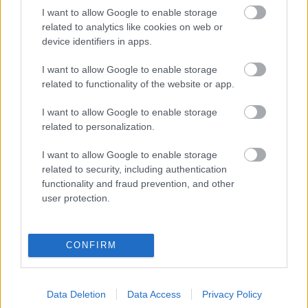
03.31. Paris – Le Café de la Danse
I want to allow Google to enable storage
04.02. Rezé - L’Auditorium
related to analytics like cookies on web or
04.05. Marquette, MI
device identifiers in apps.
04.06. Viroqua, WI
04.07. Chicago, IL - Old Town School of Folk Music
I want to allow Google to enable storage
04.12. Phoenix, AZ
related to functionality of the website or app.
04.14. New Mexico
04.15. New Mexico
I want to allow Google to enable storage
04.16. New Mexico
related to personalization.
04.19. Saratoga Springs – Café Lena
04.20. New York City – World Music Institute
I want to allow Google to enable storage
04.28. Lafayette, LA
related to security, including authentication
05.09. Copenhagen - Alice
functionality and fraud prevention, and other
05.11. Zürich - Confluence Festival
user protection.
(Forrás: Söndörgő)
CONFIRM
Data Deletion
Data Access
Privacy Policy
Címkék:
zene
vendégjáték
Sündörgő zenekar