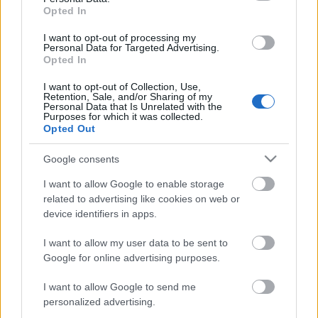
Opted In
I want to opt-out of processing my
Personal Data for Targeted Advertising.
Opted In
I want to opt-out of Collection, Use,
Retention, Sale, and/or Sharing of my
Personal Data that Is Unrelated with the
Purposes for which it was collected.
Opted Out
Google consents
A TURNÉ
I want to allow Google to enable storage
related to advertising like cookies on web or
Metafolkloric Tour 2019
(a “nyolc 8 nyolc” című
device identifiers in apps.
albumot bemutató koncertsorozat)
I want to allow my user data to be sent to
03.20. Budapest – Zeneakadémia
Google for online advertising purposes.
03.21. Pécs - Kodály Központ
I want to allow Google to send me
03.24. Szeged - IH Rendezvényközpont
personalized advertising.
03.27. Debrecen - Kölcsey Központ