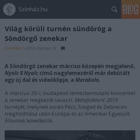
Színház.hu
Világ körüli turnén sündörög a
Söndörgő zenekar
TörökÁkos
•
2019. március 12.
A Söndörgő zenekar március közepén megjelenő,
Nyolc 8 Nyolc
című nagylemezéről már debütált
egy új dal és videóklipje, a
Merakolo.
A március 20-i, budapesti lemezbemutató koncerttel
a zenekar megkezdi tavaszi,
Metafolkloric
2019
turnéját, melynek során Pécs, Szeged és Debrecen
meghódítása után Európa és az Amerikai Egyesült
Államok következik.