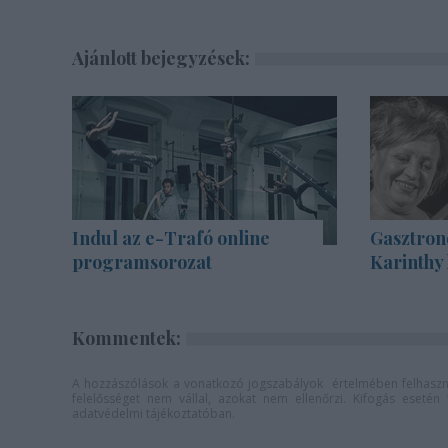
Ajánlott bejegyzések:
Indul az e-Trafó online
Gasztron
programsorozat
Karinthy
Kommentek:
A hozzászólások a
vonatkozó jogszabályok
értelmében felhaszná
felelősséget nem vállal, azokat nem ellenőrzi. Kifogás eseté
adatvédelmi tájékoztatóban
.