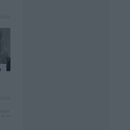
a
milyen
és az