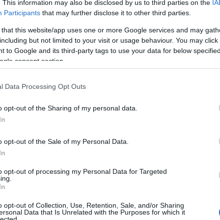
. This information may also be disclosed by us to third parties on the
IA
Participants
that may further disclose it to other third parties.
 that this website/app uses one or more Google services and may gath
including but not limited to your visit or usage behaviour. You may click 
nagyon szociális erővonalra fektették az előadást,
 to Google and its third-party tags to use your data for below specifi
kóma állapotához. „Nóra kómában van, abból ébred f
ogle consent section.
ű hipnózis. Küzdelem, ahol a kegyetlenség cicomák
higéniát, hogy megnyerje a háborút. Nóra pedig
l Data Processing Opt Outs
áborúit.”
o opt-out of the Sharing of my personal data.
digitalitás és a projekció szerepéről beszélt: „
Arra
In
digitális világot a valósággal. Mivel nincsenek, hagyomá
o opt-out of the Sale of my Personal Data.
képekből, projekciókból épül fel. Ennek óriási előnye, ho
In
 Az egész tér együtt lélegzik a szereplőkkel, és ettől s
yományos díszletelem.
”
to opt-out of processing my Personal Data for Targeted
ing.
In
o opt-out of Collection, Use, Retention, Sale, and/or Sharing
ersonal Data that Is Unrelated with the Purposes for which it
lected.