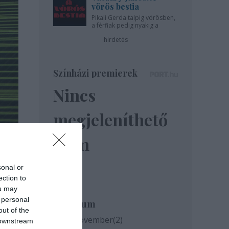
vörös bestia
Pikali Gerda talpig vörösben,
a férfiak pedig nyakig a
pácban - az Újszínházban!
hirdetés
Színházi premierek
Nincs
megjeleníthető
elem
sonal or
ection to
ou may
 personal
Archívum
out of the
2020 november
(
2
)
 downstream