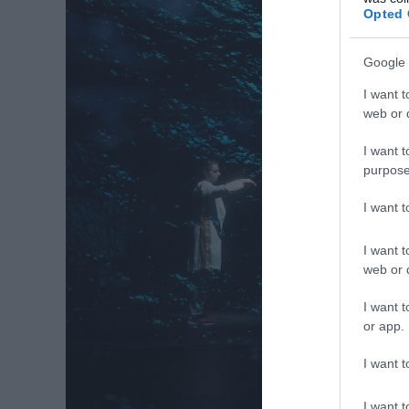
Opted 
Google 
I want t
web or d
I want t
purpose
I want 
I want t
web or d
I want t
or app.
I want t
I want t