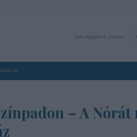
2026. augusztus 8., szombat
ZÍNHÁZ MA
 színpadon – A Nórát
áz