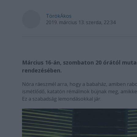
TörökÁkos
2019. március 13. szerda, 22:34
Március 16-án, szombaton 20 órától muta
rendezésében.
Nóra ráeszmél arra, hogy a babaház, amiben rabo
ismétlődő, katatón rémálmok bújnak meg, amikkel 
Ez a szabadság lemondásokkal jár.