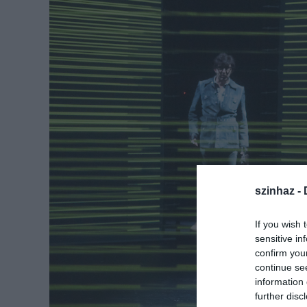
szinhaz -
If you wish 
sensitive in
confirm you
continue se
information 
further disc