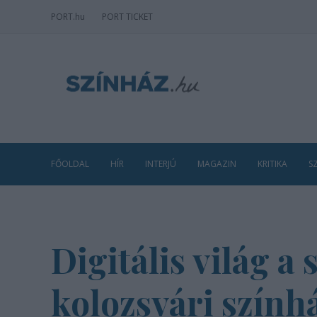
PORT
.hu
PORT TICKET
FŐOLDAL
HÍR
INTERJÚ
MAGAZIN
KRITIKA
S
Digitális világ a
kolozsvári szính