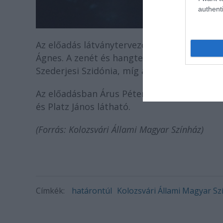
authenti
Az előadás látványtervezője Rancz András, 
Ágnes. A zenét és hangtervet Kónya-Ütő Ben
Szederjesi Szidónia, míg a színpadi mozgást
Az előadásban Árus Péter, Ötvös Kinga, Vát
és Platz János látható.
(Forrás: Kolozsvári Állami Magyar Színház)
Címkék:
határontúl
Kolozsvári Állami Magyar Sz