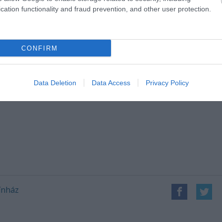
cation functionality and fraud prevention, and other user protection.
jelmeztervezője Carmencita Brojboiu, dramaturgja K
CONFIRM
ce, a fénytervet Romeo Groza, a digitális grafikát
 Ötvös Kinga jegyzi.
Data Deletion
Data Access
Privacy Policy
a Loránd, Viola Gábor, Kántor Melinda, Tőtszegi Zs
ínház