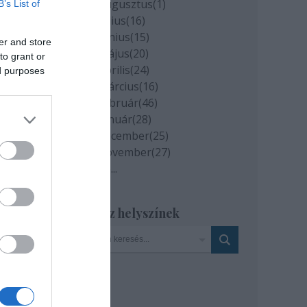
2020 augusztus
(
1
)
B’s List of
2020 július
(
16
)
2020 június
(
15
)
er and store
2020 május
(
20
)
to grant or
 egy
2020 április
(
24
)
ed purposes
el.
2020 március
(
16
)
2020 február
(
46
)
2020 január
(
28
)
2019 december
(
25
)
2019 november
(
27
)
Tovább
...
nyos
gy
Szinház helyszínek
okkal