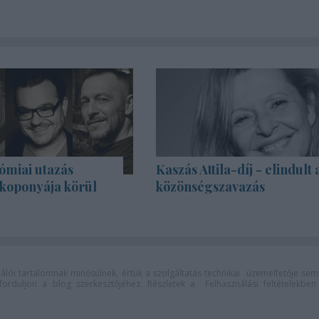
ómiai utazás
Kaszás Attila-díj - elindult 
 koponyája körül
közönségszavazás
lói tartalomnak minősülnek, értük a
szolgáltatás technikai
üzemeltetője sem
n forduljon a blog szerkesztőjéhez. Részletek a
Felhasználási feltételekben