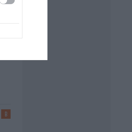
ali
uzsa