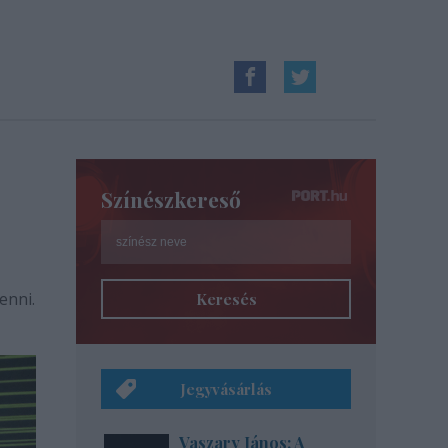
Színészkereső
enni.
Keresés
Jegyvásárlás
Vaszary János: A