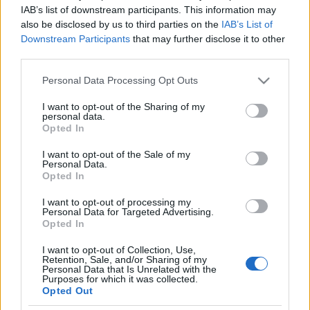
robotokat alakítanak, akik létezésének a célja, hogy
IAB’s list of downstream participants. This information may
segítsék az európai közösséget és Európát egy jobb
also be disclosed by us to third parties on the
IAB’s List of
hellyé tegyék.
Downstream Participants
that may further disclose it to other
third parties.
Az Eurohumanoidok tübingeni polgárok
részvételével egy rendhagyó fókuszcsoportos
Please note that this website/app uses one or more Google
Personal Data Processing Opt Outs
kutatást szerveznek, hogy adatokat gyűjtsenek az
services and may gather and store information including but
EU-hoz fűződő tudatos és tudatalatti viszonyaikról,
not limited to your visit or usage behaviour. You may click to
I want to opt-out of the Sharing of my
personal data.
politikai attitűdjeik mögötti érzelmi töltetről. A
grant or deny consent to Google and its third-party tags to
Opted In
nézők nem csak megfigyelői, hanem - mint a kutatás
use your data for below specified purposes in below Google
megrendelői - döntéseikkel és véleményükkel maguk
consent section.
I want to opt-out of the Sale of my
is aktív alakítóivá válnak a kutatásnak, választásaik
Personal Data.
Opted In
kihatással vannak az Eurohumanoidokra és a
fókuszcsoport résztvevőire is.
I want to opt-out of processing my
Personal Data for Targeted Advertising.
Ásmány Zoltán animációi különleges vizuális világot
Opted In
teremtenek az előadásban, a zenéért pedig - mint
I want to opt-out of Collection, Use,
minden STEREO AKT előadásban - ezúttal is Bartha
Retention, Sale, and/or Sharing of my
Márk elektronikus zenész, hangdesigner felel.
Personal Data that Is Unrelated with the
Purposes for which it was collected.
Opted Out
Az előadás bemutatója 2019. március 14-én a