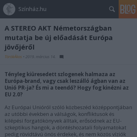
Színház.hu
A STEREO AKT Németországban
mutatja be új előadását Európa
jövőjéről
TörökÁkos
•
2019. március 14.
Tényleg kiüresedett szlogenek halmaza az
Európa-brand, vagy csak leszálló ágban van az
Unió PR-ja? És mi a teendő? Hogy fog kinézni az
EU 2.0?
Az Európai Unióról szóló közbeszéd középpontjában
az utóbbi években a válságok, konfliktusok és
kilépési forgatókönyvek álltak, erősödnek az EU-
szkeptikus hangok, a döntéshozatali folyamatokat
pedig rövidtávú önös érdekek, és nem közös víziók