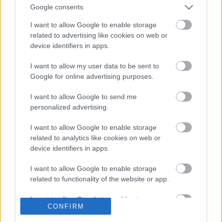
tübingeni egykori Löwen moziban kerül
Google consents
megrendezésre, további előadások március 15-én,
16-án, 21-én, 22-én és 23-án. A következő színházi
I want to allow Google to enable storage
évadban pedig a hazai közönség is láthatja az
related to advertising like cookies on web or
device identifiers in apps.
előadást Budapesten a Trafó Kortárs Művészetek
Házában, majd az évad folyamán további európai
I want to allow my user data to be sent to
városokban is látható lesz.
Google for online advertising purposes.
(Forrás: STEREO AKT)
I want to allow Google to send me
personalized advertising.
I want to allow Google to enable storage
related to analytics like cookies on web or
Címkék:
vendégjáték
függetlenek
STERO AKT
device identifiers in apps.
I want to allow Google to enable storage
related to functionality of the website or app.
Ajánlott bejegyzések:
I want to allow Google to enable storage
CONFIRM
related to personalization.