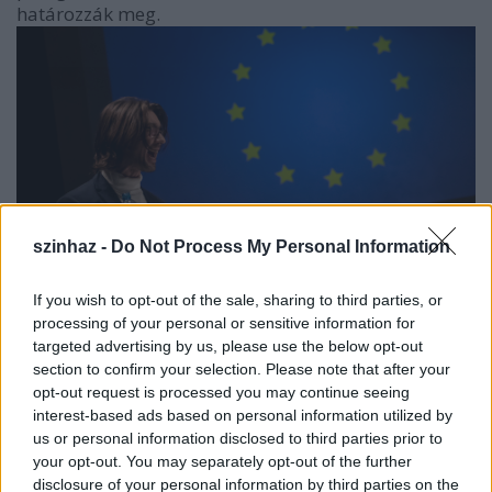
határozzák meg.
szinhaz -
Do Not Process My Personal Information
If you wish to opt-out of the sale, sharing to third parties, or
processing of your personal or sensitive information for
Forrás: STEREO AKT
targeted advertising by us, please use the below opt-out
section to confirm your selection. Please note that after your
Erről készít részvételi színházi előadását a STEREO
opt-out request is processed you may continue seeing
interest-based ads based on personal information utilized by
AKT csapata Boross Martin rendezésében. Az
us or personal information disclosed to third parties prior to
előadók - Borsos Luca, Göndör László, Julia
your opt-out. You may separately opt-out of the further
Jakubowska és Vass Imre - "Eurohumanoid" társas
disclosure of your personal information by third parties on the