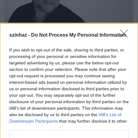
szinhaz -
Do Not Process My Personal Information
José Cura (fotó: Zoe Cura)
Sokak szerint más fellépni egy fesztiválon, és más
If you wish to opt-out of the sale, sharing to third parties, or
egy koncerten. Ön is így tapasztalta? Érezhető a
processing of your personal or sensitive information for
targeted advertising by us, please use the below opt-out
különbség?
section to confirm your selection. Please note that after your
opt-out request is processed you may continue seeing
A előadás az előadás, és nekem mindegy, hogy az a
interest-based ads based on personal information utilized by
fesztivál szezonban, vagy éppen a színházi évadban
us or personal information disclosed to third parties prior to
van. Az egyetlen különbség talán az lehet, hogy a
your opt-out. You may separately opt-out of the further
fesztiválok programja kevésbé merev, nem
disclosure of your personal information by third parties on the
szabályokhoz kötött, így ilyenkor olyan darabok is
IAB’s list of downstream participants. This information may
előkerülnek, amelyek egyébként nincsenek rajta a
also be disclosed by us to third parties on the
IAB’s List of
repertoáron. Sokkal nyitottabb a közeg, többet lehet
Downstream Participants
that may further disclose it to other
kísérletezni. Talán többeknek ezért kedvesebb.
third parties.
Több jól ismert magyar operaénekessel lépett már