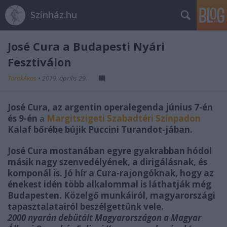
Színház.hu
José Cura a Budapesti Nyári
Fesztiválon
TörökÁkos
•
2019. április 29.
José Cura, az argentin operalegenda június 7-én
és 9-én
a
Margitszigeti Szabadtéri Színpadon
Kalaf bőrébe bújik Puccini Turandot-jában.
José Cura mostanában egyre gyakrabban hódol
másik nagy szenvedélyének, a dirigálásnak, és
komponál is. Jó hír a Cura-rajongóknak, hogy az
énekest idén több alkalommal is láthatják még
Budapesten. Közelgő munkáiról, magyarországi
tapasztalatairól beszélgettünk vele.
2000 nyarán debütált Magyarországon a Magyar