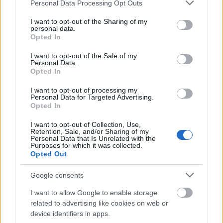
Please note that this website/app uses one or more Google
Personal Data Processing Opt Outs
fel. Jó volt a kapcsolata velük, jól tudtak együtt
services and may gather and store information including but
dolgozni? Mi a véleménye a magyar zenei
not limited to your visit or usage behaviour. You may click to
I want to opt-out of the Sharing of my
personal data.
oktatásról?
grant or deny consent to Google and its third-party tags to
Opted In
use your data for below specified purposes in below Google
Magyarországon a zenei oktatás nagyon magas
consent section.
I want to opt-out of the Sale of my
szintű. De sokszor a kiemelkedő tehetségek nem
Personal Data.
Opted In
onnan jönnek, ahol a körülmények ideálisak. Azt
gondolom, hogy a siker nem csak és kizárólag az
I want to opt-out of processing my
oktatáson múlik. Ahhoz, hogy valaki sikeres legyen,
Personal Data for Targeted Advertising.
Opted In
sok minden másra is szükség van. Kell az adott
személy eltökéltsége, határozottsága, és bizony
I want to opt-out of Collection, Use,
rengeteg munka és alázat. Enélkül nem megy. Több
Retention, Sale, and/or Sharing of my
Personal Data that Is Unrelated with the
kiváló magyar énekessel is énekeltem már együtt,
Purposes for which it was collected.
mindig nagyon jól ment a közös munka.
Opted Out
Egy-egy ilyen alkalommal, amikor hazánkba látogat,
Google consents
van lehetősége egy kis városnézésre? Van kedvenc
helye Budapesten?
I want to allow Google to enable storage
related to advertising like cookies on web or
Amikor Magyarországon vagyok, mindig dolgozom,
device identifiers in apps.