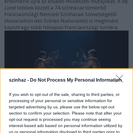
értelmezik újra az előadó-művészeti műfajokat. A
My
Land
többek között a 74 színházat tömörítő
franciaországi Nemzeti Színházak Szövetségétől
(Association des Scènes Nationales) is meghívást
kapott egy több hónapos franciaországi turnéra.
szinhaz -
Do Not Process My Personal Information
If you wish to opt-out of the sale, sharing to third parties, or
processing of your personal or sensitive information for
targeted advertising by us, please use the below opt-out
My Land (fotó: Mészáros Csaba)
section to confirm your selection. Please note that after your
opt-out request is processed you may continue seeing
Első alkalommal mutatták be július 5. és 28. között
interest-based ads based on personal information utilized by
Franciaországban a Recirquel 2018-ban debütált
us or personal information disclosed to third parties prior to