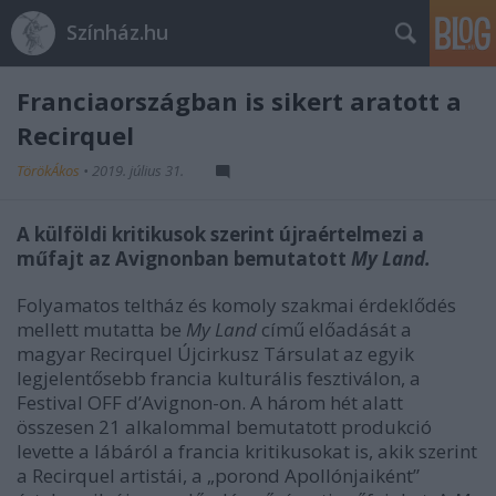
Színház.hu
Franciaországban is sikert aratott a
Recirquel
TörökÁkos
•
2019. július 31.
A külföldi kritikusok szerint újraértelmezi a
műfajt az Avignonban bemutatott
My Land.
Folyamatos teltház és komoly szakmai érdeklődés
mellett mutatta be
My Land
című előadását a
magyar Recirquel Újcirkusz Társulat az egyik
legjelentősebb francia kulturális fesztiválon, a
Festival OFF d’Avignon-on. A három hét alatt
összesen 21 alkalommal bemutatott produkció
levette a lábáról a francia kritikusokat is, akik szerint
a Recirquel artistái, a „porond Apollónjaiként”