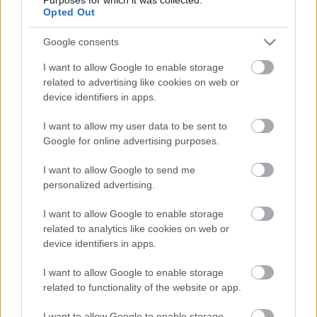
láthat egy magyar kulturális produkciót a francia
Opted Out
közönség, köszönhetően a franciaországi Nemzeti
Színházak Szövetsége meghívásának”
- tette hozzá
Google consents
Vági.
I want to allow Google to enable storage
A kortárs táncot, a színházat és a cirkuszművészetet
related to advertising like cookies on web or
ötvöző
My Land
– amely az emberiség gyökereit
device identifiers in apps.
kutatva, az ember és anyaföld közötti örök
kapcsolatot állítja fókuszba – idén többek közt
I want to allow my user data to be sent to
Google for online advertising purposes.
látható lesz a skóciai Edinburgh Fringe és a
hollandiai Cultura Nova fesztiválokon is. A magyar
I want to allow Google to send me
közönség legközelebb szeptemberben 13-án láthatja
personalized advertising.
a
My Land-
et a Müpa színpadán.
I want to allow Google to enable storage
(Forrás: Recirquel)
related to analytics like cookies on web or
device identifiers in apps.
I want to allow Google to enable storage
related to functionality of the website or app.
Címkék:
újcirkusz
Recirquel
I want to allow Google to enable storage