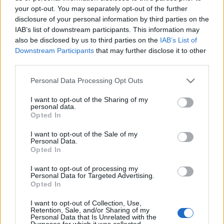
előadását, a
My Land-et,
amelyet tavaly a kritikusok
your opt-out. You may separately opt-out of the further
a világ legnagyobb előadó-művészeti fesztiválján, az
disclosure of your personal information by third parties on the
Edinburgh Festival-on a legjobb produkciónak
IAB’s list of downstream participants. This information may
értékeltek. A Vági Bence rendezte alkotás ezúttal a
also be disclosed by us to third parties on the
IAB’s List of
Downstream Participants
that may further disclose it to other
franciaországi Festival OFF d’Avignon közönségét és
third parties.
a francia kritikusokat kápráztatta el: a kritikusok a
„homok isteneiként” és a „porond Apollónjaiként”
Please note that this website/app uses one or more Google
Personal Data Processing Opt Outs
aposztrofálták a társulat artistáit, akik szerintük
services and may gather and store information including but
„fluid mozgásukkal, érzékiségükkel újraértelmezik
not limited to your visit or usage behaviour. You may click to
I want to opt-out of the Sharing of my
az előadó-művészeti műfajokat”.
personal data.
grant or deny consent to Google and its third-party tags to
Opted In
use your data for below specified purposes in below Google
„Nagyon komoly sikerként értékeljük, hogy az egyébként
consent section.
I want to opt-out of the Sale of my
rendkívül kritikus francia közönség előtt, a fesztivál
Personal Data.
szervezői által sem várt módon már az első naptól
Opted In
kezdve telt házzal futott az előadásunk”
– mondta Vági
I want to opt-out of processing my
Bence. A Recirquel alapító-művészeti vezetője
Personal Data for Targeted Advertising.
hozzátette, a szakmai érdeklődés is folyamatos, és
Opted In
már a fesztivál ideje alatt több franciaországi
I want to opt-out of Collection, Use,
előadásra leszerződtek.
„Nagyon nagy szó, hogy több
Retention, Sale, and/or Sharing of my
hónapon, ráadásul az ország legkülönbözőbb pontjain
Personal Data that Is Unrelated with the
Purposes for which it was collected.