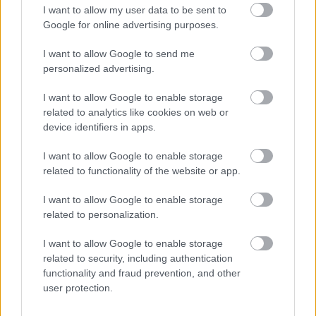
nyert Valcz Péter a Művész Stúdióban az
Állati
I want to allow my user data to be sent to
színjáték
előadással korunk virtuális világában keresi
Google for online advertising purposes.
az emberi természet határait. Varga Péter, a másik
stúdiós gyermekprodukció rendezője már többször
I want to allow Google to send me
dolgozott nálunk, mindig a legkisebbek és az
personalized advertising.
idősebbek örömére egyaránt – az idei évadban a
I want to allow Google to enable storage
Púpos lovacska
című mesét állítja színpadra.
related to analytics like cookies on web or
device identifiers in apps.
Nyíregyháza város önkormányzatának, valamint az
előző évad eredményeinek köszönhetően idén is
I want to allow Google to enable storage
jelentős anyagi ráfordítások történtek a műemlék
related to functionality of the website or app.
épület belső modernizációjára. Teljesen
átalakították a Krúdy Kamara nézőtéri előcsarnokát,
I want to allow Google to enable storage
és modernizálták a berendezését. Emellett számos
related to personalization.
technikai és esztétikai felújítást végeztek el a nyáron.
I want to allow Google to enable storage
A korábbi évekhez hasonlóan a VIDOR hagyományos
related to security, including authentication
versenyprogramjára idén is rendkívüli volt az
functionality and fraud prevention, and other
érdeklődés, az előadások majd mindegyike
user protection.
teltházzal mutatkozott be. A 32 előadás mintegy
7000 néző előtt, az előző évivel összehasonlítva 44