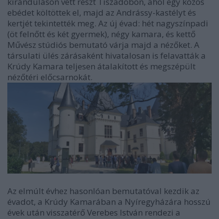
kiránduláson vett részt Tiszadobon, ahol egy közös
ebédet költöttek el, majd az Andrássy-kastélyt és
kertjét tekintették meg. Az új évad: hét nagyszínpadi
(öt felnőtt és két gyermek), négy kamara, és kettő
Művész stúdiós bemutató várja majd a nézőket. A
társulati ülés zárásaként hivatalosan is felavatták a
Krúdy Kamara teljesen átalakított és megszépült
nézőtéri előcsarnokát.
Az elmúlt évhez hasonlóan bemutatóval kezdik az
évadot, a Krúdy Kamarában a Nyíregyházára hosszú
évek után visszatérő Verebes István rendezi a