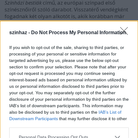
Színházi bestiák
című, az európai színpad első
színésznőiről szóló darabot. Visszatérő vendégként
fogadnak két olyan alkotót is, akik korábban már
dolgoztak náluk,
A balekkel
igazi progresszív
szórakoztató előadást létrehozó Fehér Balázs Benőt,
szinhaz -
Do Not Process My Personal Information
illetve az
Idősutazás
t és a
Chicagót
színpadra állító
Szőcs Arturt. Most mindketten egy-egy komoly, de
If you wish to opt-out of the sale, sharing to third parties, or
ugyanakkor izgalmas feladatot kaptak: a
Mesél a
processing of your personal or sensitive information for
bécsi erdő
t és Móricz Zsigmond
Úri muri
című
targeted advertising by us, please use the below opt-out
drámáját állítják színpadra.
section to confirm your selection. Please note that after your
opt-out request is processed you may continue seeing
Szintén rutinos visszatérőnek számít a többszörös
interest-based ads based on personal information utilized by
díjnyertes
Illatszertár
rendezője: Mohácsi János,
us or personal information disclosed to third parties prior to
valamint Szente Vajk, aki a
Meseautó
után idén is
your opt-out. You may separately opt-out of the further
nagy dobásra készül, mégpedig egy ősbemutatóval,
disclosure of your personal information by third parties on the
a
9-től 5-ig
című musicalt viszi színre. A visszatérők
IAB’s list of downstream participants. This information may
csapatát erősíti Simon Kornél is, aki az
Oscar
virtuóz
also be disclosed by us to third parties on the
IAB’s List of
komédiázása után Karinthy Frigyes örökzöldjét,
Downstream Participants
that may further disclose it to other
mindnyájunk kedvenc kamaszkori élményét, a
Tanár
third parties.
úr kérem
-et rendezi a Krúdy Kamarában, zenés
Please note that this website/app uses one or more Google
változatban. A „hazai csapatból” természetesen nem
Personal Data Processing Opt Outs