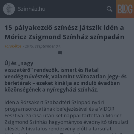
Színház.hu
15 pályakezdő színész játszik idén a
Móricz Zsigmond Színház színpadán
TörökÁkos
•
2019. szeptember 04.
Új és „nagy
visszatérő” rendezők, ismert és fiatal
vendégművészek, valamint változatlan jegy- és
bérletárak – ezeket kínálja az induló évadban
közönségének a nyíregyházi színház.
Idén a Rózsakert Szabadtéri Színpad nyári
programsorozatának befejezésével és a VIDOR
Fesztivál zárása után két nappal tartotta a Móricz
Zsigmond Színház hagyományos évadnyitó társulati
ülését. A hivatalos rendezvény előtt a társulat