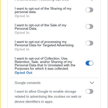
services and may gather and store information including but
maradhat ki Göttinger Pál sem, aki a tavalyi
Bob
not limited to your visit or usage behaviour. You may click to
I want to opt-out of the Sharing of my
herceg
után a Krúdy Kamarában rendez egy sajátos
personal data.
grant or deny consent to Google and its third-party tags to
világú, egyszerre költői, kegyetlen és mulatságos ír
Opted In
use your data for below specified purposes in below Google
darabot, Conor McPherson
Tengeren
című alkotását.
consent section.
I want to opt-out of the Sale of my
Tavaszi bemutatóik rendezői először dolgoznak a
Personal Data.
nyíregyházi színházuban, de mindketten a
Opted In
szakmában komoly szakmai tapasztalattal bíró, értő
és érzékeny alkotók: a nagyszínpadon Horváth Péter
I want to opt-out of processing my
Personal Data for Targeted Advertising.
állítja színpadra a
Sógornők
című kortárs kanadai
Opted In
vígjátékot, a Krúdy Kamarában pedig Mészáros
Tibor jegyzi a filmen és színházban egyaránt nagy
I want to opt-out of Collection, Use,
Retention, Sale, and/or Sharing of my
sikert aratott krimi-klasszikust, a
Várj, míg sötét lesz
-t.
Personal Data that Is Unrelated with the
Purposes for which it was collected.
Opted Out
Idén az ifjúsági és gyermekelőadások rendezői egy
kivétellel először dolgoznak Nyíregyházán. A
Google consents
nagyszínpadon Szilágyi Bálint készít újfajta,
korszerű adaptációt
Farkas vs Piroska
címmel, ezt
I want to allow Google to enable storage
követi Papp Dániel a maga szintén eredeti, a színház
related to advertising like cookies on web or
számára írt
Ezeregyéjszaka
feldolgozásával. Az itthon
device identifiers in apps.
és külföldön egyaránt sikerrel dolgozó, több díjat