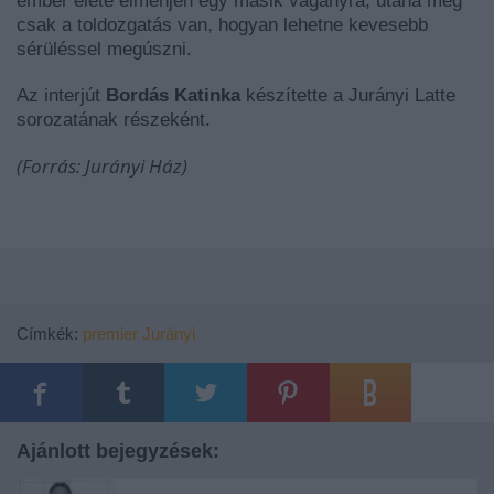
ember élete elmenjen egy másik vágányra, utána meg
csak a toldozgatás van, hogyan lehetne kevesebb
sérüléssel megúszni.
Az interjút
Bordás Katinka
készítette a Jurányi Latte
sorozatának részeként.
(Forrás: Jurányi Ház)
Címkék:
premier
Jurányi
Ajánlott bejegyzések: