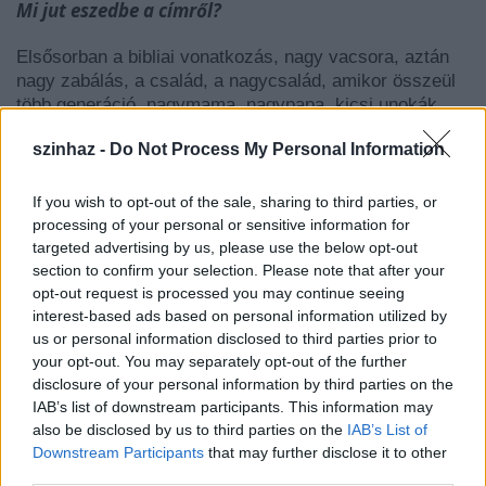
Mi jut eszedbe a címről?
Elsősorban a bibliai vonatkozás, nagy vacsora, aztán
nagy zabálás, a család, a nagycsalád, amikor összeül
több generáció, nagymama, nagypapa, kicsi unokák.
Mit lehet elárulni a történetről?
szinhaz -
Do Not Process My Personal Information
Egy család életéről, és az ezzel járó dolgokról, például
If you wish to opt-out of the sale, sharing to third parties, or
az anya-lánya kötelékről, a gyerekekkel való
processing of your personal or sensitive information for
kapcsolatról, gyerekek közötti féltékenységről,
targeted advertising by us, please use the below opt-out
megcsalásokról, a halálhoz való viszonyról szól az
section to confirm your selection. Please note that after your
előadás, és mindig egy vacsorán találkozunk a
opt-out request is processed you may continue seeing
szereplőkkel. Egészen átütő volt már csak a
interest-based ads based on personal information utilized by
us or personal information disclosed to third parties prior to
szövegkönyvet olvasni is, nekem sok személyes dolog
your opt-out. You may separately opt-out of the further
eszembe jutott és jut is még a próbák alatt. Szerintem
disclosure of your personal information by third parties on the
mindenki órákat tudna beszélni arról, hogy ezt vagy azt
IAB’s list of downstream participants. This information may
hogyan élte meg a saját családjában, szóval lehet
also be disclosed by us to third parties on the
IAB’s List of
kötődnie a nézőnek. Jól megírt darab.
Downstream Participants
that may further disclose it to other
third parties.
Miért érezted átütőnek a szöveget?