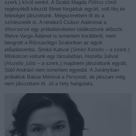
Pilátus
szerk.) kívül senkit. A Szabó Magda
című
regényéből készült filmet forgattuk együtt, volt férj és
feleséget játszottunk. Megszerettem őt és a
színészetét is. A rendező Császi Ádámmal a
Viharsarok
egy próbafelvételen találkoztunk először.
Illetve Varga Ádámot is ismertem korábbról, mert
beugrott a Rózsavölgyi Szalonban az egyik
Simkó Katalin
előadásomba. Simkó Katival (
– a szerk.)
Miskolcon voltunk egy társulatban, Huzella Julival
Huzella Júlia
(
– a szerk.) majdnem játszottunk együtt,
Sütő Andrást nem ismertem egyedül. A Jurányiban
Personá
próbáltuk Balsai Mónival a
t, de játszani még
nem játszottam itt. Jó a hely hangulata.