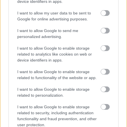
device identifiers in apps.
I want to allow my user data to be sent to
Google for online advertising purposes.
I want to allow Google to send me
personalized advertising.
I want to allow Google to enable storage
Nagy vacsora
related to analytics like cookies on web or
A
az Egyesült Államok nyugati részén
device identifiers in apps.
játszódik, egy középosztálybeli, konzervatív, amolyan
tipikus amerikai családban. Első olvasásra
I want to allow Google to enable storage
tragikomikusnak, nevetségesnek tűntek ezek az
related to functionality of the website or app.
emberek, de végül is ilyenek is vagyunk. Mindenki talál
majd valamit a darabban, amihez kapcsolódni tud,
I want to allow Google to enable storage
hiszen mindannyian voltunk szeretők, megcsaltak,
related to personalization.
rossz házasságban élők, stb. A végén mégis heroikus
lesz ez az egész őrület. Szeretem, ha valaminek az a
I want to allow Google to enable storage
vége, hogy van értelme, akármilyen nevetséges,
related to security, including authentication
kisstílű, kisszerű is az az élet, de mégis csak nehéz
functionality and fraud prevention, and other
normálisan, tisztességgel, emberségesen végigcsinálni,
user protection.