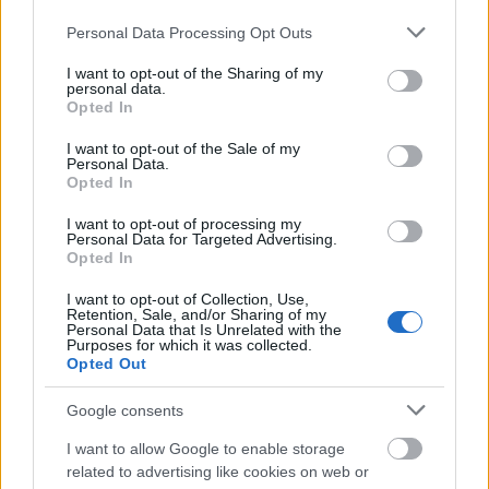
Please note that this website/app uses one or more Google
Personal Data Processing Opt Outs
services and may gather and store information including but
not limited to your visit or usage behaviour. You may click to
I want to opt-out of the Sharing of my
personal data.
grant or deny consent to Google and its third-party tags to
Opted In
use your data for below specified purposes in below Google
consent section.
I want to opt-out of the Sale of my
Personal Data.
Opted In
I want to opt-out of processing my
Personal Data for Targeted Advertising.
Opted In
I want to opt-out of Collection, Use,
Retention, Sale, and/or Sharing of my
Personal Data that Is Unrelated with the
Purposes for which it was collected.
Opted Out
Google consents
I want to allow Google to enable storage
related to advertising like cookies on web or