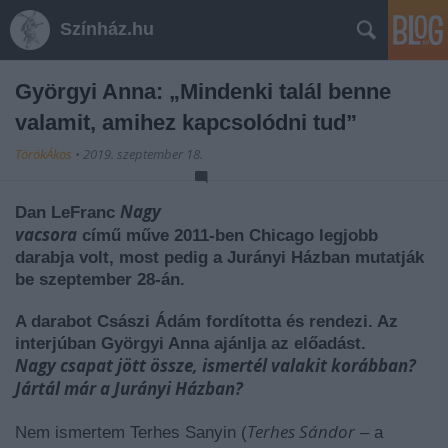
Színház.hu
Györgyi Anna: „Mindenki talál benne
valamit, amihez kapcsolódni tud”
TörökÁkos
•
2019. szeptember 18.
Nagy
Dan LeFranc
vacsora
című műve 2011-ben Chicago legjobb
darabja volt, most pedig a Jurányi Házban mutatják
be szeptember 28-án.
A darabot Császi Ádám fordította és rendezi. Az
interjúban Györgyi Anna ajánlja az előadást.
Nagy csapat jött össze, ismertél valakit korábban?
Jártál már a Jurányi Házban?
Terhes Sándor
Nem ismertem Terhes Sanyin (
– a