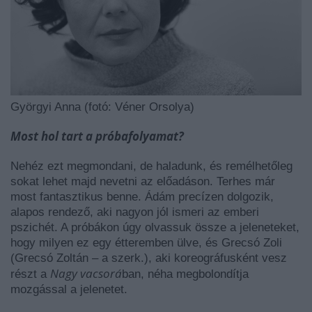
Györgyi Anna (fotó: Véner Orsolya)
Most hol tart a próbafolyamat?
Nehéz ezt megmondani, de haladunk, és remélhetőleg
sokat lehet majd nevetni az előadáson. Terhes már
most fantasztikus benne. Ádám precízen dolgozik,
alapos rendező, aki nagyon jól ismeri az emberi
pszichét. A próbákon úgy olvassuk össze a jeleneteket,
hogy milyen ez egy étteremben ülve, és Grecsó Zoli
(Grecsó Zoltán – a szerk.), aki koreográfusként vesz
Nagy vacsorá
részt a
ban, néha megbolondítja
mozgással a jelenetet.