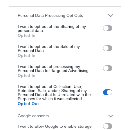
is, évadról évadra imádok együtt dolgozni egy-egy
third parties.
előadás születésén. (…) Kreatív vezetőként részt veszek a
Please note that this website/app uses one or more Google
Personal Data Processing Opt Outs
teátrum hosszú távú műsorterveinek előkészítésében is.
services and may gather and store information including but
Előadásaim vizualitása: díszletei, jelmezei, koreográfiái
not limited to your visit or usage behaviour. You may click to
I want to opt-out of the Sharing of my
adhatják az alapját egy-egy évad arculatának, így a
personal data.
grant or deny consent to Google and its third-party tags to
színház kreatív anyagain is visszaköszönhetnek
Opted In
use your data for below specified purposes in below Google
elképzeléseim
”- mondta el Szente Vajk, aki
consent section.
I want to opt-out of the Sale of my
legközelebb október 28-án kezdi Nyíregyházán a
9-
Personal Data.
től 5-ig
című musical próbafolyamatát.
Opted In
A kacagtató, felkavaró és szívmelengető történetet a
I want to opt-out of processing my
Personal Data for Targeted Advertising.
magyar közönség a Jane Fonda főszereplésével
Opted In
készült, azonos című filmből ismerheti, amelynek
másik főszereplője Dolly Parton volt – ő a zenés
I want to opt-out of Collection, Use,
Retention, Sale, and/or Sharing of my
változat zeneszerzője is. A nagyszabású musical a
Personal Data that Is Unrelated with the
Broadway és a WestEnd hosszú szériái után érkezik
Purposes for which it was collected.
Opted Out
Magyarországra – először december 7-én, a Móricz
Zsigmond Színházba.
Google consents
(Forrás: Móricz Zsigmond Színház)
I want to allow Google to enable storage