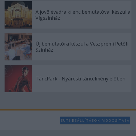
user protection.
A jövő évadra kilenc bemutatóval készül a
Vígszínház
Új bemutatóra készül a Veszprémi Petőfi
Színház
TáncPark - Nyáresti táncélmény élőben
SÜTI BEÁLLÍTÁSOK MÓDOSÍTÁSA