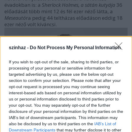
évadokban is: a
Sherlock Holmes, a sátán kutyája
36
előadását több mint 12 és fél ezer néző látta, a
Meseautó
ra pedig 44 teltházas előadáson eddig 18
ezer néző volt kíváncsi.
szinhaz -
Do Not Process My Personal Information
If you wish to opt-out of the sale, sharing to third parties, or
processing of your personal or sensitive information for
targeted advertising by us, please use the below opt-out
section to confirm your selection. Please note that after your
opt-out request is processed you may continue seeing
interest-based ads based on personal information utilized by
us or personal information disclosed to third parties prior to
Szente Vajk
your opt-out. You may separately opt-out of the further
disclosure of your personal information by third parties on the
„
A közös munka nekem több szerencsés találkozást is
IAB’s list of downstream participants. This information may
hozott: különleges embereket, kivételes
also be disclosed by us to third parties on the
IAB’s List of
színészegyéniségeket ismerhettem itt meg, akikkel azóta
Downstream Participants
that may further disclose it to other