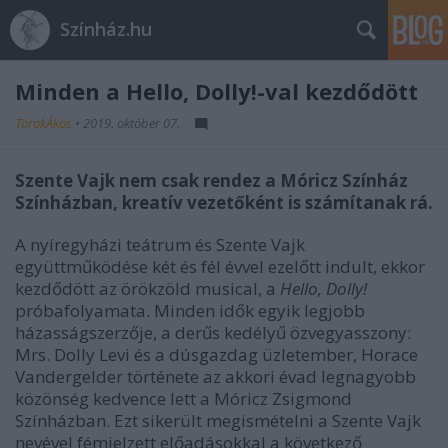
Színház.hu
Minden a Hello, Dolly!-val kezdődött
TörökÁkos
•
2019. október 07.
Szente Vajk nem csak rendez a Móricz Színház
Színházban, kreatív vezetőként is számítanak rá.
A nyíregyházi teátrum és Szente Vajk
együttműködése két és fél évvel ezelőtt indult, ekkor
kezdődött az örökzöld musical, a
Hello, Dolly!
próbafolyamata. Minden idők egyik legjobb
házasságszerzője, a derűs kedélyű özvegyasszony:
Mrs. Dolly Levi és a dúsgazdag üzletember, Horace
Vandergelder története az akkori évad legnagyobb
közönség kedvence lett a Móricz Zsigmond
Színházban. Ezt sikerült megismételni a Szente Vajk
nevével fémjelzett előadásokkal a következő