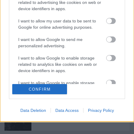
related to advertising like cookies on web or
device identifiers in apps.
I want to allow my user data to be sent to
Címkék:
premier
musical
Szente Vajk
Móricz Zsigmond
Google for online advertising purposes.
Színház
I want to allow Google to send me
personalized advertising.
I want to allow Google to enable storage
Ajánlott bejegyzések:
related to analytics like cookies on web or
device identifiers in apps.
I want to allow Google to enable storage
Különleges találkozások Zsámbékon
related to functionality of the website or app.
CONFIRM
I want to allow Google to enable storage
related to personalization.
Data Deletion
Data Access
Privacy Policy
"Csak engedjenek át a határon, jövünk!"
I want to allow Google to enable storage
related to security, including authentication
functionality and fraud prevention, and other