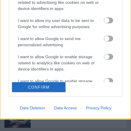
related to advertising like cookies on web or
device identifiers in apps.
I want to allow my user data to be sent to
Címkék:
premier
musical
Szente Vajk
Móricz Zsigmond
Google for online advertising purposes.
Színház
I want to allow Google to send me
personalized advertising.
I want to allow Google to enable storage
Ajánlott bejegyzések:
related to analytics like cookies on web or
device identifiers in apps.
Kamaradarabok, kortárs drámák,
I want to allow Google to enable storage
koncertszínház a Teátrumban
related to functionality of the website or app.
CONFIRM
I want to allow Google to enable storage
related to personalization.
Data Deletion
Data Access
Privacy Policy
Akárki a Dóm téren
I want to allow Google to enable storage
related to security, including authentication
functionality and fraud prevention, and other