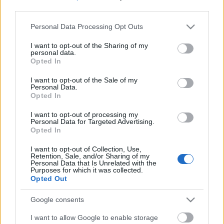
is, évadról évadra imádok együtt dolgozni egy-egy
third parties.
előadás születésén. (…) Kreatív vezetőként részt veszek a
Please note that this website/app uses one or more Google
Personal Data Processing Opt Outs
teátrum hosszú távú műsorterveinek előkészítésében is.
services and may gather and store information including but
Előadásaim vizualitása: díszletei, jelmezei, koreográfiái
not limited to your visit or usage behaviour. You may click to
I want to opt-out of the Sharing of my
adhatják az alapját egy-egy évad arculatának, így a
personal data.
grant or deny consent to Google and its third-party tags to
színház kreatív anyagain is visszaköszönhetnek
Opted In
use your data for below specified purposes in below Google
elképzeléseim
”- mondta el Szente Vajk, aki
consent section.
I want to opt-out of the Sale of my
legközelebb október 28-án kezdi Nyíregyházán a
9-
Personal Data.
től 5-ig
című musical próbafolyamatát.
Opted In
A kacagtató, felkavaró és szívmelengető történetet a
I want to opt-out of processing my
Personal Data for Targeted Advertising.
magyar közönség a Jane Fonda főszereplésével
Opted In
készült, azonos című filmből ismerheti, amelynek
másik főszereplője Dolly Parton volt – ő a zenés
I want to opt-out of Collection, Use,
Retention, Sale, and/or Sharing of my
változat zeneszerzője is. A nagyszabású musical a
Personal Data that Is Unrelated with the
Broadway és a WestEnd hosszú szériái után érkezik
Purposes for which it was collected.
Opted Out
Magyarországra – először december 7-én, a Móricz
Zsigmond Színházba.
Google consents
(Forrás: Móricz Zsigmond Színház)
I want to allow Google to enable storage