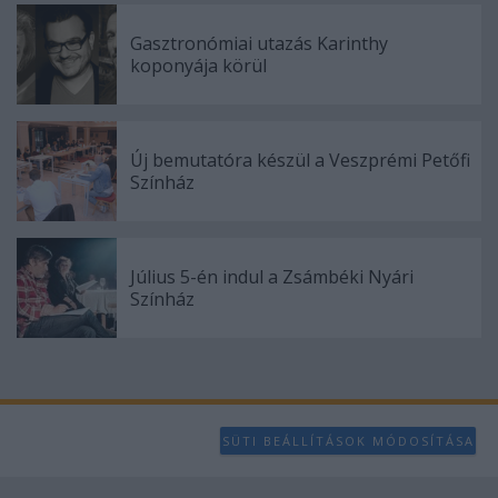
user protection.
Gasztronómiai utazás Karinthy
koponyája körül
Új bemutatóra készül a Veszprémi Petőfi
Színház
Július 5-én indul a Zsámbéki Nyári
Színház
SÜTI BEÁLLÍTÁSOK MÓDOSÍTÁSA