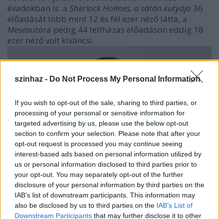
évadokban is: a
Sherlock Holmes, a sátán kutyája
36
előadását több mint 12 és fél ezer néző látta, a
Meseautó
ra pedig 44 teltházas előadáson eddig 18
ezer néző volt kíváncsi.
szinhaz -
Do Not Process My Personal Information
If you wish to opt-out of the sale, sharing to third parties, or
processing of your personal or sensitive information for
targeted advertising by us, please use the below opt-out
section to confirm your selection. Please note that after your
opt-out request is processed you may continue seeing
interest-based ads based on personal information utilized by
us or personal information disclosed to third parties prior to
Szente Vajk
your opt-out. You may separately opt-out of the further
disclosure of your personal information by third parties on the
„
A közös munka nekem több szerencsés találkozást is
IAB’s list of downstream participants. This information may
hozott: különleges embereket, kivételes
also be disclosed by us to third parties on the
IAB’s List of
színészegyéniségeket ismerhettem itt meg, akikkel azóta
Downstream Participants
that may further disclose it to other