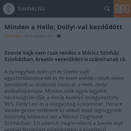
Színház.hu
Minden a Hello, Dolly!-val kezdődött
TörökÁkos
•
2019. október 07.
Szente Vajk nem csak rendez a Móricz Színház
Színházban, kreatív vezetőként is számítanak rá.
A nyíregyházi teátrum és Szente Vajk
együttműködése két és fél évvel ezelőtt indult, ekkor
kezdődött az örökzöld musical, a
Hello, Dolly!
próbafolyamata. Minden idők egyik legjobb
házasságszerzője, a derűs kedélyű özvegyasszony:
Mrs. Dolly Levi és a dúsgazdag üzletember, Horace
Vandergelder története az akkori évad legnagyobb
közönség kedvence lett a Móricz Zsigmond
Színházban. Ezt sikerült megismételni a Szente Vajk
nevével fémjelzett előadásokkal a következő