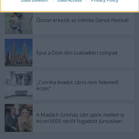
Data Deletion
Data Access
Privacy Policy
related to security, including authentication
functionality and fraud prevention, and other
user protection.
Ősszel érkezik az Infinite Dance Festival
Épül a Dóm téri szabadtéri színpad
„Csonka évadot zárni nem felemelő
érzés"
A Madách Színház zárt ajtók mellett is
közel 6000 nézőt fogadott júniusban