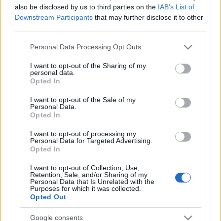
végig kell vinni az egészet az utolsó meghajlásig
” –
also be disclosed by us to third parties on the
IAB’s List of
mondta nemrég egy interjúban
, és tényleg. Az idén
Downstream Participants
that may further disclose it to other
64 éves DSR még mindig a tőle megszokott hatalmas
third parties.
lendülettel szórakoztat, és miközben egyedül áll a
színpadon, egy pillanatig nem érezzük kevésnek.
Please note that this website/app uses one or more Google
Personal Data Processing Opt Outs
Főleg azért nem, mert ezúttal is egyetlen célja van: a
services and may gather and store information including but
not limited to your visit or usage behaviour. You may click to
I want to opt-out of the Sharing of my
nevettetés. Persze nem minden áron, de lényegileg.
personal data.
grant or deny consent to Google and its third-party tags to
Ízléssel, közhelyek nélkül, eredeti módon, ahogy csak
Opted In
use your data for below specified purposes in below Google
ő tudja. Kerüli a közhelyeket és az erőszakos
consent section.
önkifejezést. Ahogy mondani szokta neki mindig a
I want to opt-out of the Sale of my
Personal Data.
saját személyisége az alapanyag, de még sosem állt
Opted In
neki úgy megírni egy humoros jelenetet vagy dalt,
hogy azzal majd önkifejezze magát. Abból nem lesz
I want to opt-out of processing my
Personal Data for Targeted Advertising.
ugyanis vicces előadás. Míg ebből lett.
Opted In
DSR nem politizál, legalábbis a színpadon
I want to opt-out of Collection, Use,
semmiképpen. A hülyeségről mint általános emberi
Retention, Sale, and/or Sharing of my
Personal Data that Is Unrelated with the
tulajdonságról beszél, és nem érdekli, hogy „
akkor
Purposes for which it was collected.
éppen ki a hülye
”.
Opted Out
És hogy Leopold, a vetítős ember örökbecsű
Google consents