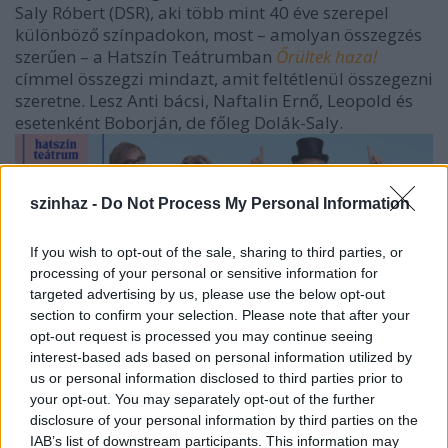
Saly Róbert (DSR), aki több mint 40 éve szerepel
különböző színpadokon, most – amolyan összegzés
szerűen – a Hatszín Teátrumban
Őrültek haza!
címmel összegzi mindazt, amit feltétlenül összegezni
szeretne. Lesz Anti bácsi, Naftalin Ernő, Leopold és
esetenként Boborján, de főleg Dolák-Saly.
szinhaz -
Do Not Process My Personal Information
If you wish to opt-out of the sale, sharing to third parties, or
processing of your personal or sensitive information for
targeted advertising by us, please use the below opt-out
section to confirm your selection. Please note that after your
opt-out request is processed you may continue seeing
„
Ami pedig a szóló megnyilvánulásaimat illeti, azok
interest-based ads based on personal information utilized by
teljesen más hozzáállást kívánnak tőlem: nagyobb
us or personal information disclosed to third parties prior to
levegőt kell vennem fellépés előtt, hiszen nem lehet
your opt-out. You may separately opt-out of the further
kényelmesen hátra dőlve pihenni a backstage-ben,
disclosure of your personal information by third parties on the
miközben a kollégák dolgoznak a színpadon, hanem
IAB’s list of downstream participants. This information may