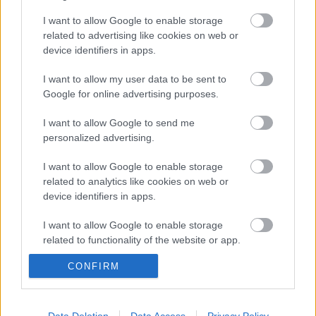
szavaival éljünk. „Fellépés, igen! Szerepelés a
I want to allow Google to enable storage
színpadon! Audiovizuális vetítéskavalkád! Mindenki
related to advertising like cookies on web or
érdeklődjön!” (Már csak azért is, mert az első két
device identifiers in apps.
előadásra már szinte minden jegy elkelt.)
I want to allow my user data to be sent to
Támogatott tartalom
Google for online advertising purposes.
I want to allow Google to send me
personalized advertising.
Címkék:
Hatszín Teátrum
I want to allow Google to enable storage
related to analytics like cookies on web or
device identifiers in apps.
I want to allow Google to enable storage
Ajánlott bejegyzések:
related to functionality of the website or app.
CONFIRM
I want to allow Google to enable storage
Kamaradarabok, kortárs drámák,
related to personalization.
koncertszínház a Teátrumban
I want to allow Google to enable storage