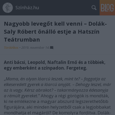
Színház.hu
Nagyobb levegőt kell venni – Dolák-
Saly Róbert önálló estje a Hatszín
Teátrumban
TörökÁkos
•
2019. november 14.
Anti bácsi, Leopold, Naftalin Ernő és a többiek,
egy emberként a színpadon. Fergeteg.
„
Mama, én olyan lóarcú leszek, mint te? – faggatja az
elkeseredett gyerek a lóarcú anyját. – Dehogy leszel, már
az is vagy. Kérsz abrakot? – takarmányozza édesanyja
a rémült gyereket.
” Ahogy a régi görögök is mondták,
ki ne emlékezne a magyar abszurd legszerethetőbb
figurájára, aki minden helyzetből csak a legjobbakat
mondhatja el magáról? De komolyra fordítva. Dolák-