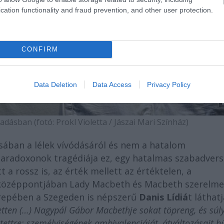
cation functionality and fraud prevention, and other user protection.
CONFIRM
Data Deletion
Data Access
Privacy Policy
dásban (fotó: Prokl Violetta / Jászai Mari Színház)
sában a lélek vívódásáról és nem a hatalom
aradoxonok tragédiája ez, egy hatalmas szabadvers
 a rossz is, az érték mellett az értéktelen, a
s középpontjában Lady Macbeth és Macbeth szerelme 
erepében a Szegeden is népszerű
Danis Lídiá
t láthat
tten (…) Nagypál Gábor Macbethje sokat töpreng, és súl
ettre; személyiségének ambivalenciáját, átváltozásait h