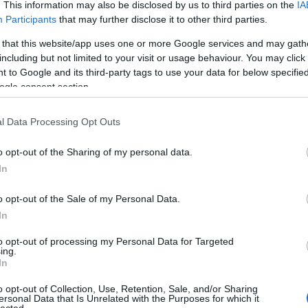
. This information may also be disclosed by us to third parties on the
IA
Participants
that may further disclose it to other third parties.
al is az egyéni érzetek és a kanonizált művek
 that this website/app uses one or more Google services and may gath
odukciót, amely bebizonyítja, hogy
„A hazával ápolt
including but not limited to your visit or usage behaviour. You may click 
n gondolkodunk róla, és ez után az előadás után többé n
 to Google and its third-party tags to use your data for below specifi
luxusát, muszáj, hogy gyötrelmes, kételyekkel,
ogle consent section.
rszági színházakban merőben ismeretlen hőfokon
 kiver majd néhány biztosítékot. ”, hiszen „összes előítél
l Data Processing Opt Outs
nak itt kihangosítva”.
o opt-out of the Sharing of my personal data.
z nagyszerű művészei,
Homonnai Katalin, Lovas Dán
In
ta, Sipos György
és
Spilák Lajos
lesznek láthatóak a
o opt-out of the Sale of my Personal Data.
tmunkáb
ó
l is kiemelkedik az ifjú Pallagi Melitta szín
é
szi
In
 megmutatja, mik
é
nt veszi át a honleányi hazaszeretet he
áltja az irányított gyűl
ö
lk
ö
d
é
s, s a csatazaj kábulata.”
to opt-out of processing my Personal Data for Targeted
ing.
In
beth
o opt-out of Collection, Use, Retention, Sale, and/or Sharing
ersonal Data that Is Unrelated with the Purposes for which it
tatódik a Hétfü-sorozat február 3-án. Idén ugyanis
lected.