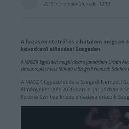
2019. november 26. kedd, 12:19
A hazaszeretetről
é
s a hatalom megszerz
k
ö
vetkező előadásai Szegeden.
A MASZK Egyesület meghívására januárban Urbán And
címszerepl
é
se lesz lá
that
ó a Szegedi Nemzeti Színház 
A MASZK Egyesület és a Szegedi Nemzeti Szí
élményeket ígér 2020-ban is: januárban a St
Szkéné Színház közös előadása érkezik Szeg