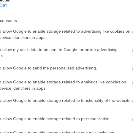
Out
Színház és a Szkéné Színház közös előadásában játszo
 minden évben a legjobb Shakespeare-alakításért
consents
o allow Google to enable storage related to advertising like cookies on
evice identifiers in apps.
o allow my user data to be sent to Google for online advertising
s.
to allow Google to send me personalized advertising.
o allow Google to enable storage related to analytics like cookies on
evice identifiers in apps.
o allow Google to enable storage related to functionality of the website
o allow Google to enable storage related to personalization.
o allow Google to enable storage related to security, including