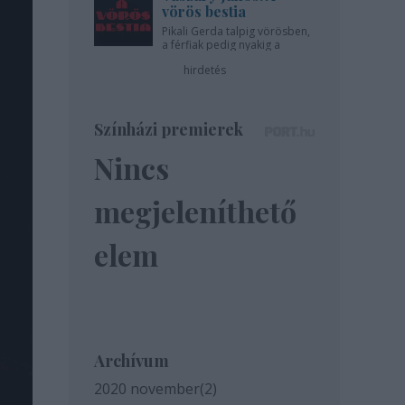
vörös bestia
Pikali Gerda talpig vörösben,
a férfiak pedig nyakig a
pácban - az Újszínházban!
hirdetés
Színházi premierek
Nincs
megjeleníthető
elem
Archívum
2020 november
(
2
)