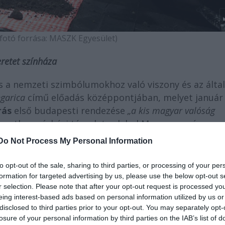
fotó forrása: MASZK Egyesület)
retet színháza
 a nemzeti szimbólumokhoz való viszony és az álta
garica
című előadás középpontjában, melyet január 
rás
első budapesti rendezése
„a kis magyar valóság
ggetlen színházi társulat valahol Magyarországon
osszul látta a dolgokat, és nyilvános vezeklésre adj
Do Not Process My Personal Information
ig hosszú, rögös út vezet, és ez számos bonyodalomr
to opt-out of the sale, sharing to third parties, or processing of your per
formation for targeted advertising by us, please use the below opt-out s
k egyes műveit vették alapul, de a végleges
r selection. Please note that after your opt-out request is processed y
eing interest-based ads based on personal information utilized by us or
atos művészeti párbeszéd, és az alkotók saját élmé
disclosed to third parties prior to your opt-out. You may separately opt-
érez, gondolkodik, tapasztal. Véleménye van. Az előadásb
losure of your personal information by third parties on the IAB’s list of
 semmit. Játszik
.
” – vallja a rendező.