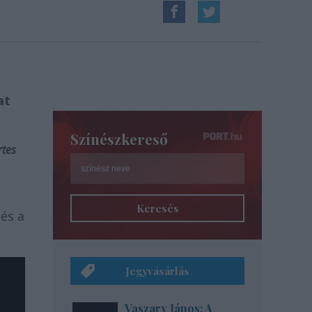
at
Színészkereső
rtes
Keresés
 és a
Jegyvásárlás
Vaszary János: A