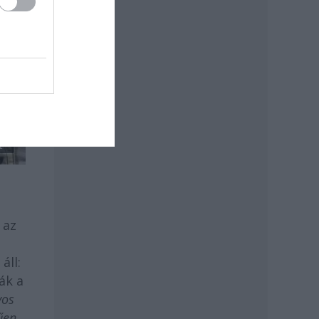
 az
áll:
ják a
yos
űen