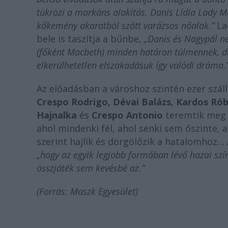
tükrözi a markáns alakítás. Danis Lídia Lady M
kőkemény akaratból szőtt varázsos nőalak.”
La
bele is taszítja a bűnbe,
„Danis és Nagypál ne
(főként Macbeth) minden határon túlmennek, d
elkerülhetetlen elszakadásuk így valódi dráma.
Az előadásban a városhoz szintén ezer szál
Crespo Rodrigo, Dévai Balázs, Kardos Róbe
Hajnalka
és
Crespo Antonio
teremtik meg a
ahol mindenki fél, ahol senki sem őszinte,
szerint hajlik és dörgölőzik a hatalomhoz… 
„hogy az egyik legjobb formában lévő hazai szí
összjáték sem kevésbé az.”
(Forrás: Maszk Egyesület)