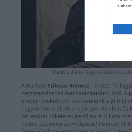
authenti
Danis Lídia és Nagypál Gábor az előa
A
Macbeth
Szikszai Rémusz
rendező felfogá
megszerzésének mechanizmusáról szól. A p
emberi lélekről: ott van bennünk a jó mellett
nagyvonalú mellett a kicsinyes. Az előadá
két ember tökéletes belső köre. A Lady sz
nézők.
„Eszményi zsarnokpárost alkotnak ők ke
benső vívódások után szánja rá magát a döntő t