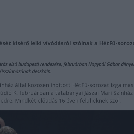
é
s
é
t kís
é
rő lelki vív
ó
dásr
ó
l sz
ó
lnak a H
é
tF
ü-soroz
rás első budapesti rendez
é
se, februárban Nagypál Gábor díjnye
Kisszínházának deszkáin.
nház által közösen indított HétFü-sorozat izgalmas
údió K, februárban a tatabányai Jászai Mari Színház
edre. Mindkét előadás 16 éven felülieknek szól.