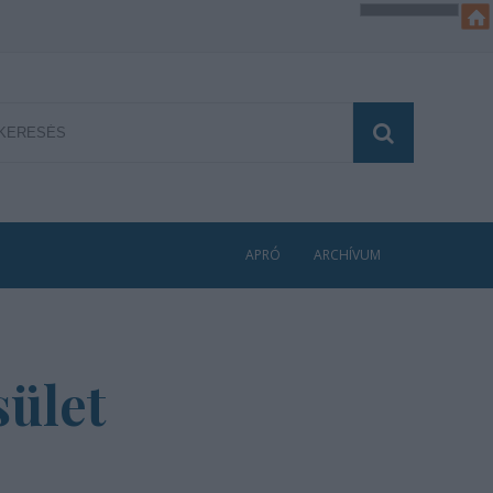
APRÓ
ARCHÍVUM
sület