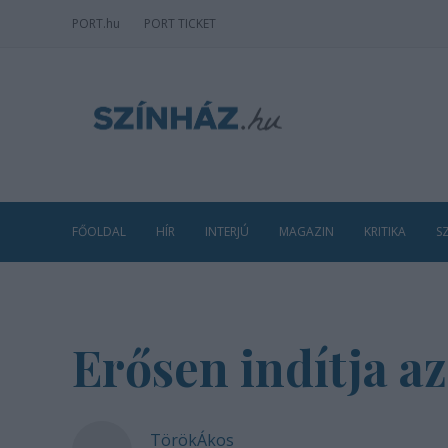
PORT
.hu
PORT TICKET
FŐOLDAL
HÍR
INTERJÚ
MAGAZIN
KRITIKA
S
Erősen indítja a
TörökÁkos