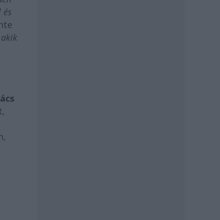
 és
nte
 akik
kács
t,
n,