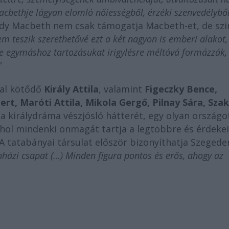
acbethje lágyan elomló nőiességből, érzéki szenvedélyből
dy Macbeth nem csak támogatja Macbeth-et, de szi
m teszik szerethetővé ezt a két nagyon is emberi alakot,
e egymáshoz tartozásukat irigylésre méltóvá formázzák,
”
lal kötődő
Király Attila
, valamint
Figeczky Bence,
rt, Maróti Attila, Mikola Gergő, Pilnay Sára, Sza
 királydráma vészjósló hátterét, egy olyan országo
 ahol mindenki önmagát tartja a legtöbbre és érdekei
A tatabányai társulat először bizonyíthatja Szegede
nházi csapat (…) Minden figura pontos és erős, ahogy az