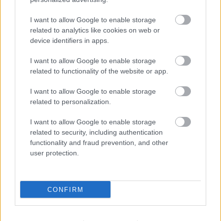
tudatosan!
TörökÁkos
•
2019. november 23.
I want to allow Google to enable storage
related to analytics like cookies on web or
device identifiers in apps.
A k2 Színház: Rinocéroszok című előadása
megtörtént eseményeken alapuló darab, melyben
I want to allow Google to enable storage
egy diákot megkérdőjelezhető körülmények között
related to functionality of the website or app.
bocsátanak el egy viccnek…
I want to allow Google to enable storage
Jótékonysági koncert a Petőfi
related to personalization.
Színházban
I want to allow Google to enable storage
related to security, including authentication
TörökÁkos
•
2019. november 22.
functionality and fraud prevention, and other
user protection.
A nehéz sorsú Kelemen család megsegítésére
jótékonysági koncertet tartottak a Veszprémi Petőfi
Színházban, amelyen 210 000 forint gyűlt össze.
CONFIRM
Mit tennél, ha ma meghalnék? –