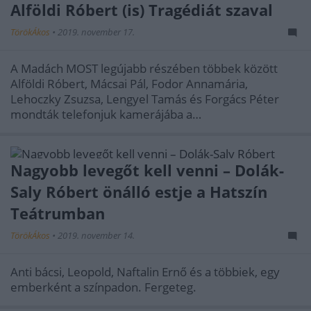
Alföldi Róbert (is) Tragédiát szaval
TörökÁkos
•
2019. november 17.
A Madách MOST legújabb részében többek között
Alföldi Róbert, Mácsai Pál, Fodor Annamária,
Lehoczky Zsuzsa, Lengyel Tamás és Forgács Péter
mondták telefonjuk kamerájába a…
Nagyobb levegőt kell venni – Dolák-
Saly Róbert önálló estje a Hatszín
Teátrumban
TörökÁkos
•
2019. november 14.
Anti bácsi, Leopold, Naftalin Ernő és a többiek, egy
emberként a színpadon. Fergeteg.