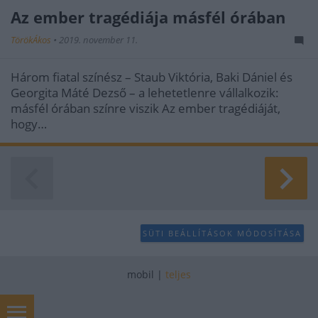
Az ember tragédiája másfél órában
TörökÁkos
•
2019. november 11.
Három fiatal színész – Staub Viktória, Baki Dániel és
Georgita Máté Dezső – a lehetetlenre vállalkozik:
másfél órában színre viszik Az ember tragédiáját,
hogy…
SÜTI BEÁLLÍTÁSOK MÓDOSÍTÁSA
mobil
|
teljes