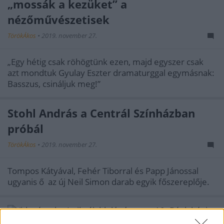
„mossák a kezüket” a
nézőművészetisek
TörökÁkos
•
2019. november 27.
„Egy hétig csak röhögtünk ezen, majd egyszer csak
azt mondtuk Gyulay Eszter dramaturggal egymásnak:
Basszus, csináljuk meg!”
Stohl András a Centrál Színházban
próbál
TörökÁkos
•
2019. november 27.
Tompos Kátyával, Fehér Tiborral és Papp Jánossal
ugyanis ő az új Neil Simon darab egyik főszereplője.
Vidnyánszky Attila újabb lépést tesz