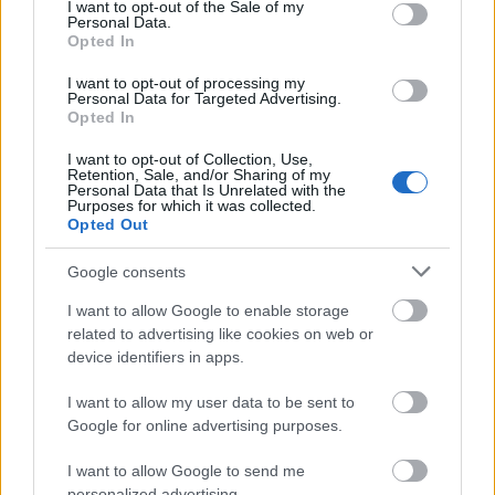
„Jelene és jövője is van az amatőr
consent section.
I want to opt-out of the Sale of my
Personal Data.
színjátszásnak”
Opted In
TörökÁkos
•
2019. november 25.
I want to opt-out of processing my
Personal Data for Targeted Advertising.
Opted In
Interjú Regős Jánossal, a FESZT-FEST főszervezőjével.
I want to opt-out of Collection, Use,
Retention, Sale, and/or Sharing of my
Personal Data that Is Unrelated with the
Por címmel mutat be új előadást a
Purposes for which it was collected.
Opted Out
Baltazár Színház
TörökÁkos
•
2019. november 25.
Google consents
I want to allow Google to enable storage
Végül is, melyik porról beszélünk? Arról, ami zavar, ha
related to advertising like cookies on web or
a szemünkbe fújja a szél? Vagy arról, ami a
device identifiers in apps.
kaleidoszkópban varázslatos formákat ölt? Talán
mindkettőről egyszerre.
I want to allow my user data to be sent to
Google for online advertising purposes.
Vannak jogaid kedves diák, élj vele
I want to allow Google to send me
personalized advertising.