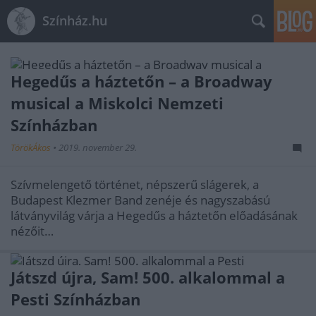
Színház.hu
Hegedűs a háztetőn – a Broadway
musical a Miskolci Nemzeti
Színházban
TörökÁkos
•
2019. november 29.
Szívmelengető történet, népszerű slágerek, a
Budapest Klezmer Band zenéje és nagyszabású
látványvilág várja a Hegedűs a háztetőn előadásának
nézőit…
Játszd újra, Sam! 500. alkalommal a
Pesti Színházban