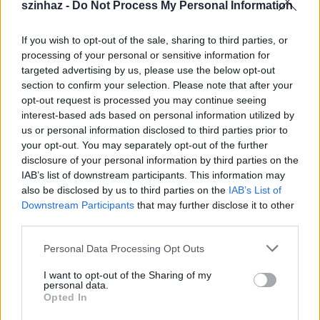
szinhaz -
Do Not Process My Personal Information
10. Bánk bánja felé
If you wish to opt-out of the sale, sharing to third parties, or
TörökÁkos
•
2019. november 26.
processing of your personal or sensitive information for
targeted advertising by us, please use the below opt-out
Új Bánk bán produkciót hoznak létre a Coopera és
section to confirm your selection. Please note that after your
partnerei 2020-ban. Az opera rendezője Vidnyánszky
opt-out request is processed you may continue seeing
Attila, a címszerepben pedig Molnár Levente, erdélyi
interest-based ads based on personal information utilized by
származású művészt láthatjuk…
us or personal information disclosed to third parties prior to
your opt-out. You may separately opt-out of the further
disclosure of your personal information by third parties on the
Erősen indítja az évet a MASZK
IAB’s list of downstream participants. This information may
Egyesület
also be disclosed by us to third parties on the
IAB’s List of
Downstream Participants
that may further disclose it to other
TörökÁkos
•
2019. november 26.
third parties.
Please note that this website/app uses one or more Google
Personal Data Processing Opt Outs
A hazaszeretetről és a hatalom megszerzését kísérő
services and may gather and store information including but
lelki vívódásról szólnak a HétFü-sorozat következő
not limited to your visit or usage behaviour. You may click to
I want to opt-out of the Sharing of my
előadásai Szegeden.
personal data.
grant or deny consent to Google and its third-party tags to
Opted In
use your data for below specified purposes in below Google