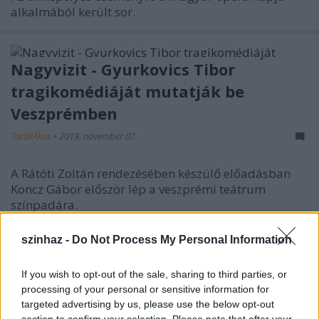
alkalmából került sor.
Nagyvizit - Gyurkovics Tibor
tragikomédiáját mutatják be
Veszprémben
TörökÁkos
•
2019. november 07.
A Rátóti Zoltán rendezésében készülő előadásban
Koncz Gábor először lép a veszprémi teátrum
színpadára.
szinhaz -
Do Not Process My Personal Information
Pont és ellenpont – Interjú Bodor
Johannával
If you wish to opt-out of the sale, sharing to third parties, or
processing of your personal or sensitive information for
TörökÁkos
•
2019. november 07.
targeted advertising by us, please use the below opt-out