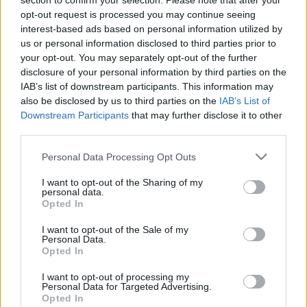
section to confirm your selection. Please note that after your
A koreográfus első tatabányai munkája kapcsán Joe
opt-out request is processed you may continue seeing
Masteroff, John Kander és Fred Ebb legendás
interest-based ads based on personal information utilized by
musicalje, a Cabaret rétegzettségéről és
us or personal information disclosed to third parties prior to
kimeríthetetlenségéről is mesélt.
your opt-out. You may separately opt-out of the further
disclosure of your personal information by third parties on the
IAB’s list of downstream participants. This information may
also be disclosed by us to third parties on the
IAB’s List of
Kifeküdtünk, összeálltunk - Tetris
Downstream Participants
that may further disclose it to other
Challenge Miskolcon
third parties.
TörökÁkos
•
2019. november 07.
Please note that this website/app uses one or more Google
Personal Data Processing Opt Outs
services and may gather and store information including but
not limited to your visit or usage behaviour. You may click to
I want to opt-out of the Sharing of my
A budapesti Katona József Színház jóvoltából a
personal data.
grant or deny consent to Google and its third-party tags to
Miskolci Nemzeti Színház is kivehette részét az
Opted In
use your data for below specified purposes in below Google
elmúlt hetek kihívásából. Videó.
consent section.
I want to opt-out of the Sale of my
Personal Data.
Opted In
Tengeren – Conor McPherson
I want to opt-out of processing my
Personal Data for Targeted Advertising.
darabját mutatják be Nyíregyházán
Opted In