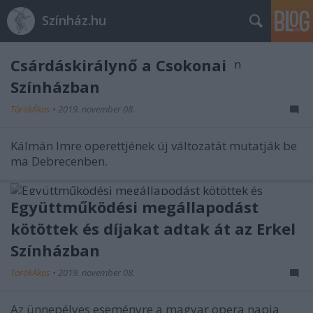
Színház.hu
Csárdáskirálynő a Csokonai
Színházban
TörökÁkos
•
2019. november 08.
Kálmán Imre operettjének új változatát mutatják be
ma Debrecenben.
Együttműködési megállapodást
kötöttek és díjakat adtak át az Erkel
Színházban
TörökÁkos
•
2019. november 08.
Az ünnepélyes eseményre a magyar opera napja