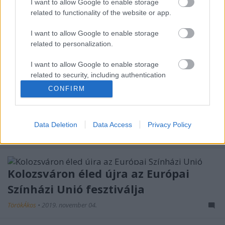
I want to allow Google to enable storage
related to functionality of the website or app.
Duda Éva és társulatának Wonderland című
bemutatója „szép új világunkat” mutatja meg a
I want to allow Google to enable storage
mozgás nyelvén.
related to personalization.
I want to allow Google to enable storage
„Nincs politikai immunrendszerünk”
related to security, including authentication
TörökÁkos
•
2019. november 04.
functionality and fraud prevention, and other
CONFIRM
user protection.
Az V. Open Fesztiválon saját bőrünkön
tapasztalhatjuk meg, hogyan működik a
Data Deletion
Data Access
Privacy Policy
demokrácia. Interjú.
Kolozsváron éled újra az Európai
Színházi Unió fesztiválja
TörökÁkos
•
2019. november 04.