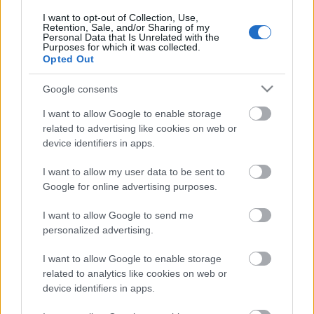
TörökÁkos
•
2019. november 06.
I want to opt-out of Collection, Use,
Retention, Sale, and/or Sharing of my
Personal Data that Is Unrelated with the
A szigorúan tizenhat éven felülieknek szóló előadást
Purposes for which it was collected.
Opted Out
Göttinger Pál rendezi, Kálid Artúr
vendégszereplésével, Upor László fordításában.
Google consents
I want to allow Google to enable storage
Hagyaték – Rába Rolanddal és Feuer
related to advertising like cookies on web or
Yvettel
device identifiers in apps.
TörökÁkos
•
2019. november 06.
I want to allow my user data to be sent to
Google for online advertising purposes.
A Láthatáron Csoport novemberben egy olyan
bemutatóval lép a közönség elé …
I want to allow Google to send me
personalized advertising.
A nap fotója – Csodaország
I want to allow Google to enable storage
hátulnézetben
related to analytics like cookies on web or
device identifiers in apps.
TörökÁkos
•
2019. november 05.