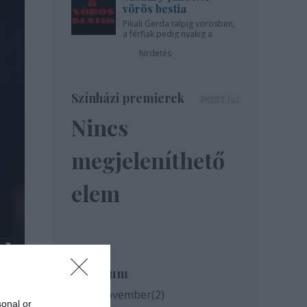
vörös bestia
Pikali Gerda talpig vörösben,
a férfiak pedig nyakig a
pácban - az Újszínházban!
hirdetés
Színházi premierek
Nincs
megjeleníthető
elem
Archívum
2020 november
(
2
)
sonal or