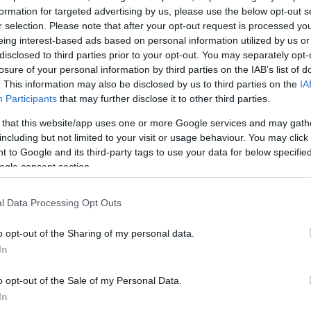
dai teátrumban december 3-án, ahol pályatársai,
formation for targeted advertising by us, please use the below opt-out s
zínházigazgatóként alkotó Kossuth-díjas művészre.
r selection. Please note that after your opt-out request is processed y
eing interest-based ads based on personal information utilized by us or
s dallal nyitotta meg az estét, amit egy korábbi
disclosed to third parties prior to your opt-out. You may separately opt-
 először Karinthy Márton is, és rögtön elnyerte a
losure of your personal information by third parties on the IAB’s list of
. This information may also be disclosed by us to third parties on the
IA
rea
,
Kéri Kitty
,
Dunai Tamás
,
Puskás Tamás
, a Cent
Participants
that may further disclose it to other third parties.
,
Baronits Gábor
és
Karsai István
színészek
 that this website/app uses one or more Google services and may gath
orról, majd Dunai Tamás klarinéton játszott és előa
including but not limited to your visit or usage behaviour. You may click 
 to Google and its third-party tags to use your data for below specifi
ogle consent section.
us, ekkor barátokat invitált a színpadra, ahol
Sándor
igethy Gábor
színházi rendező,
Vajda Katalin
író,
l Data Processing Opt Outs
ró és
Makk Zsuzsanna
a Mezei Néző blog írója idézte
o opt-out of the Sharing of my personal data.
In
o opt-out of the Sale of my Personal Data.
In