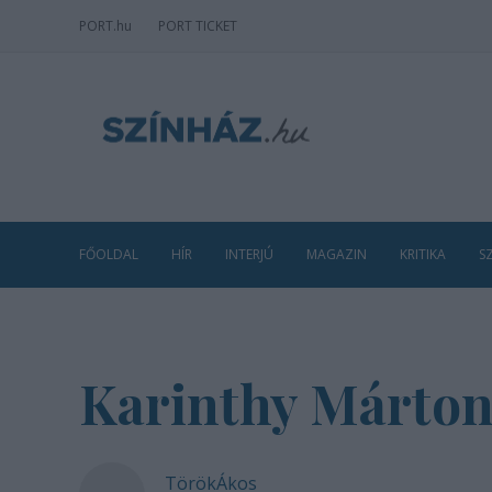
PORT
.hu
PORT TICKET
FŐOLDAL
HÍR
INTERJÚ
MAGAZIN
KRITIKA
S
Karinthy Márton
TörökÁkos