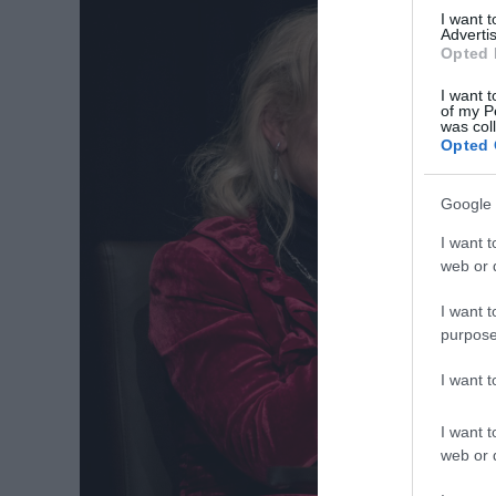
I want 
Advertis
Opted 
I want t
of my P
was col
Opted 
Google 
I want t
web or d
I want t
purpose
I want 
I want t
web or d