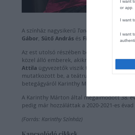
I want t
or app.
Bozó A
I want t
A színház nagysikerű
Tanár úr kérem
zenés d
I want t
Gábor
,
Sütő András
és
Fila Balázs
adta elő.
authenti
Az est utolsó részében bemutatkoztak az 
közel álló emberek, akikre rábízta a színhá
Attila
ügyvezetők viszik tovább a színház 
mutatkozott be, a teátrum legutóbbi bem
betegágyáról Karinthy Márton látott el ta
A Karinthy Márton által megálmodott 38. é
pedig már hozzáláttak a 2020-2021-es évad 
(Forrás: Karinthy Színház)
Kapcsolódó cikkek