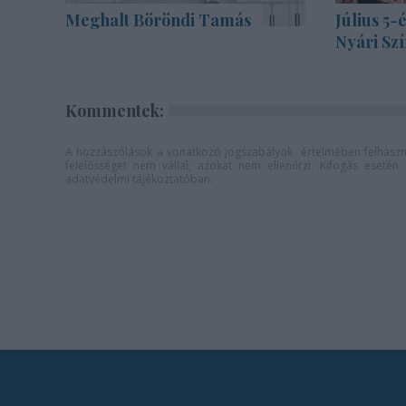
Meghalt Böröndi Tamás
Július 5-
Nyári Sz
Kommentek:
A hozzászólások a
vonatkozó jogszabályok
értelmében felhaszná
felelősséget nem vállal, azokat nem ellenőrzi. Kifogás eseté
adatvédelmi tájékoztatóban
.