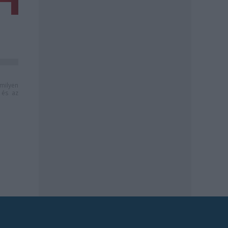
milyen
és az