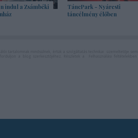
én indul a Zsámbéki
TáncPark - Nyáresti
ínház
táncélmény élőben
lói tartalomnak minősülnek, értük a
szolgáltatás technikai
üzemeltetője sem
n forduljon a blog szerkesztőjéhez. Részletek a
Felhasználási feltételekben