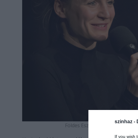
szinhaz -
Földes Eszter és Karinthy Vera
If you wish 