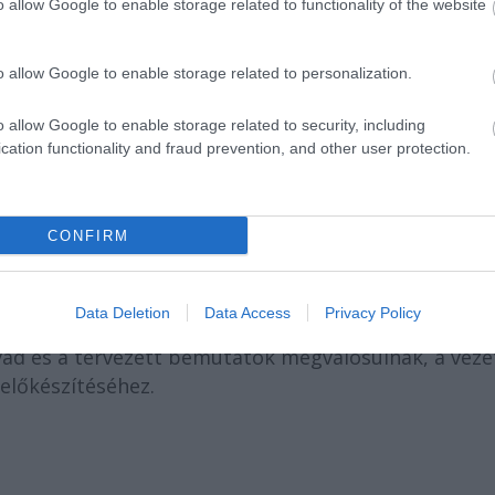
o allow Google to enable storage related to functionality of the website
ndrea és Bóta Gábor
o allow Google to enable storage related to personalization.
arabjának fináléját Baronits Gábor,
Kuna Kata
,
Vad
o allow Google to enable storage related to security, including
cation functionality and fraud prevention, and other user protection.
intézmény munkatársai, azok a Karinthy Mártonhoz
zat. Lánya, Karinthy Vera mellett
Katz Petra
és
Majo
CONFIRM
ügyeit, művészeti vezetőként pedig
Földes Eszter
utatójának –
Veszélyes forduló
- rendezője, akit
nácsokkal a próbaszakaszban.
Data Deletion
Data Access
Privacy Policy
vad és a tervezett bemutatók megvalósulnak, a veze
előkészítéséhez.