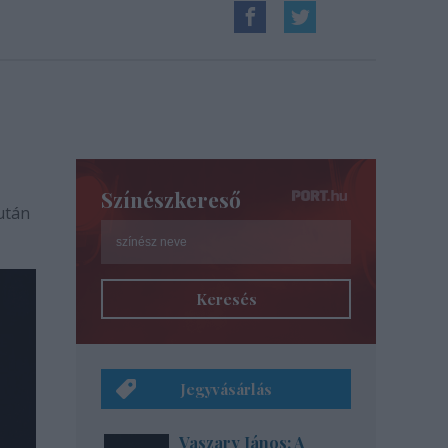
Színészkereső
után
Keresés
Jegyvásárlás
Vaszary János: A