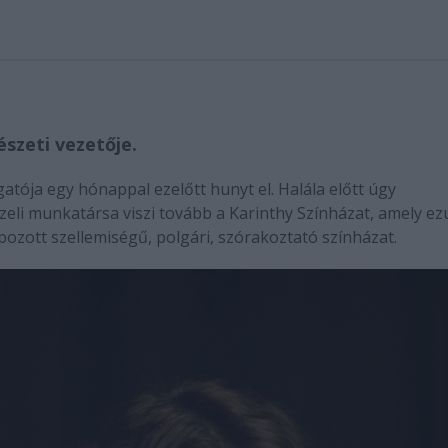
észeti vezetője.
gatója egy hónappal ezelőtt hunyt el. Halála előtt úgy
zeli munkatársa viszi tovább a Karinthy Színházat, amely ez
apozott szellemiségű, polgári, szórakoztató színházat.