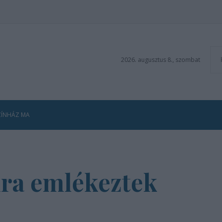
2026. augusztus 8., szombat
ZÍNHÁZ MA
ra emlékeztek