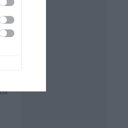
ász
r
tők