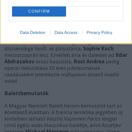
kamcsatkai száműzöttek
című műve, Saint-Saëns
Sámson és Delila
vagy Franz Schmidt – vagy Schmidt
CONFIRM
Ferenc –
Notre Dame
című alkotása, illetve Kálmán
Imre Napóleon szerelmi kalandját idéző
Jozefin
császárné
című nagyoperettje. A fesztivált lezáró
Data Deletion
Data Access
Privacy Policy
gálakoncerten
Patricia Petibon
francia
sztárszoprán várja a közönséget, míg a farsangi gála
díszvendége honfi- és pályatársa,
Sophie Koch
mezzoszoprán lesz. Emellett ária és dalestet ad
Ildar
Abdrazakov
orosz basszista,
Rost Andrea
pedig
operai debütálása 30 éves jubileumának
ráadásaként jelentkezik műfajokon átívelő önálló
esttel.
Balettbemutatók
A Magyar Nemzeti Balett három bemutatót tart az
következő évadban. A francia tematika jegyében új
kivitelben látható Vaszilij Vajnonen
Párizs lángjai
című egész estés klasszikus balettje, amit Aszafjev
zenéjére
Michael Messerer
állít színpadra, illetve