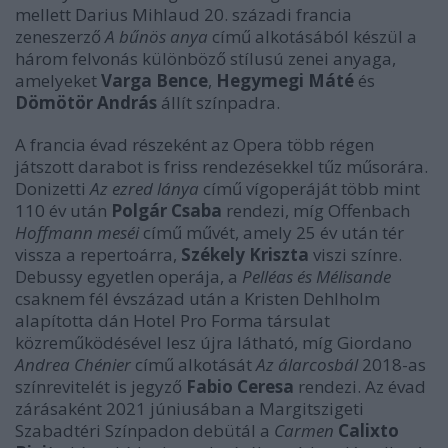
mellett Darius Mihlaud 20. századi francia
zeneszerző
A bűnös anya
című alkotásából készül a
három felvonás különböző stílusú zenei anyaga,
amelyeket
Varga Bence
,
Hegymegi Máté
és
Dömötör András
állít színpadra.
A francia évad részeként az Opera több régen
játszott darabot is friss rendezésekkel tűz műsorára.
Donizetti
Az ezred lánya
című vígoperáját több mint
110 év után
Polgár Csaba
rendezi, míg Offenbach
Hoffmann meséi
című művét, amely 25 év után tér
vissza a repertoárra,
Székely Kriszta
viszi színre.
Debussy egyetlen operája, a
Pelléas és Mélisande
csaknem fél évszázad után a Kristen Dehlholm
alapította dán Hotel Pro Forma társulat
közreműködésével lesz újra látható, míg Giordano
Andrea Chénier
című alkotását
Az álarcosbál
2018-as
színrevitelét is jegyző
Fabio Ceresa
rendezi. Az évad
zárásaként 2021 júniusában a Margitszigeti
Szabadtéri Színpadon debütál a
Carmen
Calixto