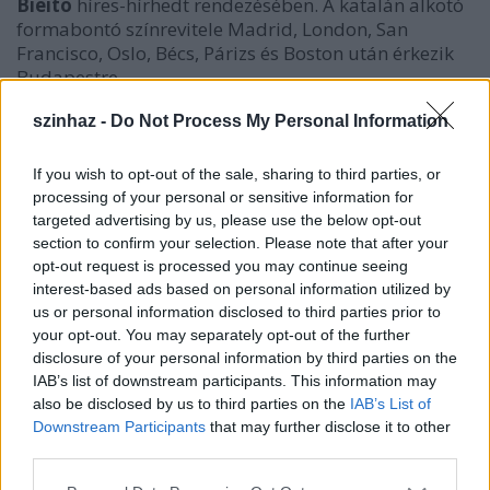
Bieito
híres-hírhedt rendezésében. A katalán alkotó
formabontó színrevitele Madrid, London, San
Francisco, Oslo, Bécs, Párizs és Boston után érkezik
Budapestre.
A tematikus évad programjain kívül az Opera
szinhaz -
Do Not Process My Personal Information
megemlékezik Ludwig van Beethoven születésének
250. évfordulójáról is. Egyetlen operáját a
Fidelio
-
If you wish to opt-out of the sale, sharing to third parties, or
specialistának számító világsztár operarendező,
processing of your personal or sensitive information for
Harry Kupfer
színpadra vitelében veszi át a Berlini
targeted advertising by us, please use the below opt-out
Staatsopertől. Az Opera újévi koncertjén ebben az
section to confirm your selection. Please note that after your
évadban egy ritkán hallható Beethoven-művel is
opt-out request is processed you may continue seeing
ünnepel:
Oberfrank Pál
rendezésében állítja
interest-based ads based on personal information utilized by
us or personal information disclosed to third parties prior to
színpadra a német zeneszerző
István király
című
your opt-out. You may separately opt-out of the further
alkotását, amelyet eredetileg August von Kotzebue
disclosure of your personal information by third parties on the
azonos című színpadi művéhez írt kísérőzeneként,
IAB’s list of downstream participants. This information may
majd hagyományosan a IX. szimfónia következik, ám
also be disclosed by us to third parties on the
IAB’s List of
mostantól az Opera egykori főzeneigazgatója,
Downstream Participants
that may further disclose it to other
Gustav Mahler megerősítéseivel. A kortárs művek
third parties.
között szerepel Philip Glass Jean Cocteau műve
nyomán készült
Vásott kölykök
című táncoperája,
Please note that this website/app uses one or more Google