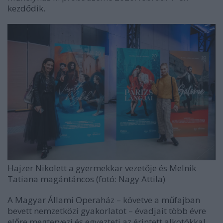
kezdődik.
Hajzer Nikolett a gyermekkar vezetője és Melnik
Tatiana magántáncos (fotó: Nagy Attila)
A Magyar Állami Operaház – követve a műfajban
bevett nemzetközi gyakorlatot – évadjait több évre
előre megtervezi és egyezteti az érintett alkotókkal