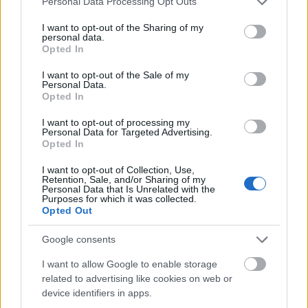
Personal Data Processing Opt Outs
amit
Barta Dóra
, koreografál és rendez, de
services and may gather and store information including but
klasszikus összművészeti alkotás is színre kerül:
not limited to your visit or usage behaviour. You may click to
I want to opt-out of the Sharing of my
personal data.
Molière
Úrhatnám polgár
című vígjátéka a Lully-féle
grant or deny consent to Google and its third-party tags to
Opted In
eredeti kísérőzenével, énekes- és balettbetétekkel
use your data for below specified purposes in below Google
lesz látható a fiatal rendező,
Tarnóczi Jakab
consent section.
I want to opt-out of the Sale of my
Personal Data.
koncepciója szerint.
Opted In
I want to opt-out of processing my
Personal Data for Targeted Advertising.
Opted In
I want to opt-out of Collection, Use,
Retention, Sale, and/or Sharing of my
Personal Data that Is Unrelated with the
Purposes for which it was collected.
Opted Out
Google consents
I want to allow Google to enable storage
related to advertising like cookies on web or
device identifiers in apps.