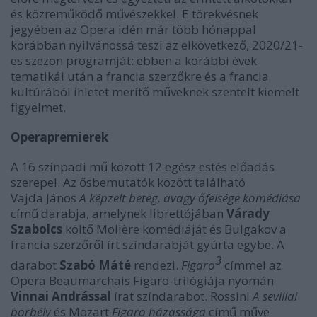
és közreműködő művészekkel. E törekvésnek
jegyében az Opera idén már több hónappal
korábban nyilvánossá teszi az elkövetkező, 2020/21-
es szezon programját: ebben a korábbi évek
tematikái után a francia szerzőkre és a francia
kultúrából ihletet merítő műveknek szentelt kiemelt
figyelmet.
Operapremierek
A 16 színpadi mű között 12 egész estés előadás
szerepel. Az ősbemutatók között található
Vajda János
A képzelt beteg, avagy őfelsége komédiása
című darabja, amelynek librettójában
Várady
Szabolcs
költő Molière komédiáját és Bulgakov a
francia szerzőről írt színdarabját gyúrta egybe. A
3
darabot
Szabó Máté
rendezi.
Figaro
címmel az
Opera Beaumarchais Figaro-trilógiája nyomán
Vinnai Andrással
írat színdarabot. Rossini
A sevillai
borbély
és Mozart
Figaro házassága
című műve