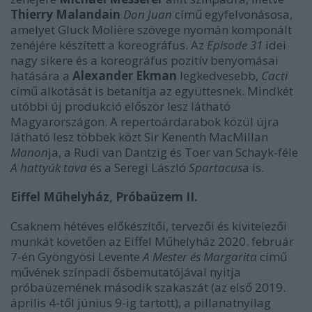
Thierry Malandain
Don Juan
című egyfelvonásosa,
amelyet Gluck Molière szövege nyomán komponált
zenéjére készített a koreográfus. Az
Episode 31
idei
nagy sikere és a koreográfus pozitív benyomásai
hatására a
Alexander Ekman
legkedvesebb,
Cacti
című alkotását is betanítja az együttesnek. Mindkét
utóbbi új produkció először lesz látható
Magyarországon. A repertoárdarabok közül újra
látható lesz többek közt Sir Kenenth MacMillan
Manon
ja, a Rudi van Dantzig és Toer van Schayk-féle
A hattyúk tava
és a Seregi László
Spartacus
a is.
Eiffel Műhelyház, Próbaüzem II.
Csaknem hétéves előkészítői, tervezői és kivitelezői
munkát követően az Eiffel Műhelyház 2020. február
7-én Gyöngyösi Levente
A Mester és Margarita
című
művének színpadi ősbemutatójával nyitja
próbaüzemének második szakaszát (az első 2019.
április 4-től június 9-ig tartott), a pillanatnyilag