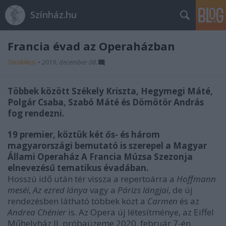
Színház.hu
Francia évad az Operaházban
TörökÁkos
•
2019. december 08.
Többek között Székely Kriszta, Hegymegi Máté,
Polgár Csaba, Szabó Máté és Dömötör András
fog rendezni.
19 premier, köztük két ős- és három
magyarországi bemutató is szerepel a Magyar
Állami Operaház A Francia Múzsa Szezonja
elnevezésű tematikus évadában.
Hosszú idő után tér vissza a repertoárra a
Hoffmann
meséi
,
Az ezred lánya
vagy a
Párizs lángjai
, de új
rendezésben látható többek közt a
Carmen
és az
Andrea Chénier
is. Az Opera új létesítménye, az Eiffel
Műhelyház II. próbaüzeme 2020. február 7-én