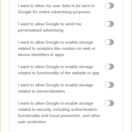
Pascale Andreani francia nagykövet az eseményen
I want to allow my user data to be sent to
A fentieken túl több idén elmaradt premiert is a
Google for online advertising purposes.
következő évadban pótol az Opera. Richard Strauss
I want to allow Google to send me
Salome
és Monteverdi
Bella Máté
által
personalized advertising.
újrahangszerelt és fúziós jazz-betétekkel is
gazdagított
Poppea megkoronázása
című alkotása,
I want to allow Google to enable storage
Dohnányi
Simona néni
, Hubay
A cremonai hegedűs
,
related to analytics like cookies on web or
valamint a kortárs olasz szerző, Giampaolo Testoni
device identifiers in apps.
Fantasio
és
Fortunio
című egyfelvonásosai is jövőre
leszenek láthatók, a darabokat
Almási-Tóth András
I want to allow Google to enable storage
és a Varga Bence állítják színpadra.
related to functionality of the website or app.
Az évad esszenciáját kínáló
FranciaFeszt
en több, a
I want to allow Google to enable storage
korábbi években bemutatott előadás is visszatér, így
related to personalization.
Poulenc
A kármeliták
, Massenet
Werther,
Meyerbeer
A
hugenották
és Saint-Saëns
A sárga herceg/nő
című
I want to allow Google to enable storage
darabja. Az évad során olyan kuriózumokat is
related to security, including authentication
műsorára tűz az Opera hangversenyszerű
functionality and fraud prevention, and other
előadásban, mint Boieldieu Magyarországon
user protection.
először hallható
Benyovszky Móric, avagy a