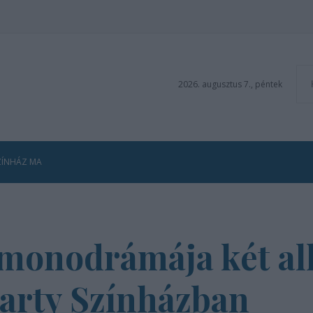
2026. augusztus 7., péntek
ZÍNHÁZ MA
monodrámája két al
marty Színházban