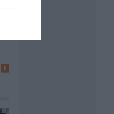
ően
kező