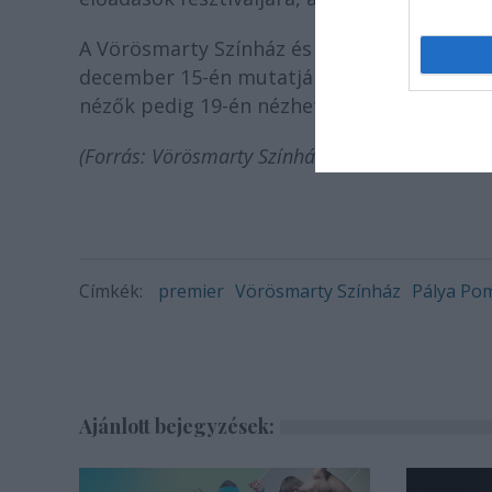
A Vörösmarty Színház és a Színház- és Fi
december 15-én mutatják be a
Túlóra
című e
nézők pedig 19-én nézhetik meg, Bónusz el
(Forrás: Vörösmarty Színház)
Címkék:
premier
Vörösmarty Színház
Pálya Po
Ajánlott bejegyzések: