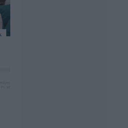
k
milyen
és az