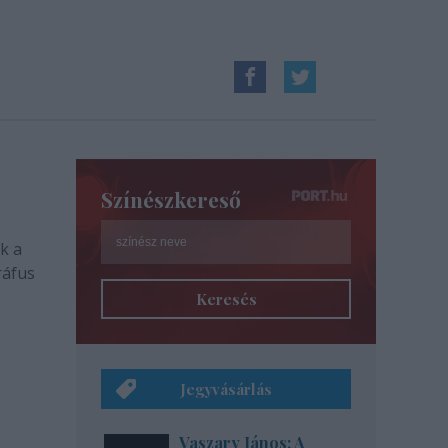
Színészkereső
k a
ráfus
Keresés
Jegyvásárlás
Vaszary János: A