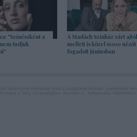
za: "Színészként a
A Madách Színház zárt ajtó
 nem tudjuk
mellett is közel 6000 nézőt
ni"
fogadott júniusban
lói tartalomnak minősülnek, értük a
szolgáltatás technikai
üzemeltetője sem
n forduljon a blog szerkesztőjéhez. Részletek a
Felhasználási feltételekben