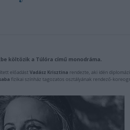
kbe költözik a Túlóra című monodráma.
ített előadást
Vadász Krisztina
rendezte, aki idén diplomázi
Csaba
fizikai színház tagozatos osztályának rendező-koreog