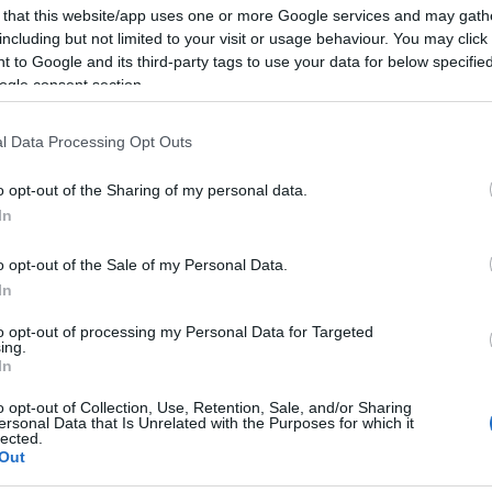
 that this website/app uses one or more Google services and may gath
including but not limited to your visit or usage behaviour. You may click 
 bármelyikünk sajátja is lehetne, hiszen a lényege,
 to Google and its third-party tags to use your data for below specifi
ogle consent section.
inden kapcsolattal, minden történettel többek lesz
l Data Processing Opt Outs
k megismeréséhez – van, akinek ehhez történetesen egy
o opt-out of the Sharing of my personal data.
áték-hősnőre hajazó szerelésben virító színésznő másfél ó
In
ival és a tudásszomjat szimbolizáló rengeteg könyvvel,
iával sztorizik, bábozza el a találkozást a Férfival, annak
o opt-out of the Sale of my Personal Data.
jének árját, figurázzák ki az őslényszerű élettárs
In
 citerával eljátszott tengerparti aktus teszi fel, a Férfi 
to opt-out of processing my Personal Data for Targeted
t. A díszletre ragasztott idézetek közül a kedvencem ez le
ing.
tartsák fel azokat, akik már csinálják!” Bizony ám. Tessé
In
dásról
Kónya Rita Veronika
.
o opt-out of Collection, Use, Retention, Sale, and/or Sharing
ersonal Data that Is Unrelated with the Purposes for which it
lected.
Out