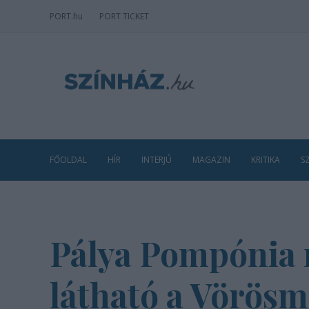
PORT
.hu
PORT TICKET
FŐOLDAL
HÍR
INTERJÚ
MAGAZIN
KRITIKA
S
Pálya Pompónia 
látható a Vörös