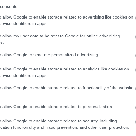
consents
o allow Google to enable storage related to advertising like cookies on
evice identifiers in apps.
o allow my user data to be sent to Google for online advertising
s.
to allow Google to send me personalized advertising.
o allow Google to enable storage related to analytics like cookies on
evice identifiers in apps.
o allow Google to enable storage related to functionality of the website
o allow Google to enable storage related to personalization.
o allow Google to enable storage related to security, including
ást kapott a legjobb monodrámák és stúdiószínház
cation functionality and fraud prevention, and other user protection.
hova több mint 50 pályázó közül választották ki.