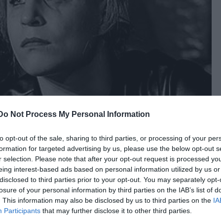
Do Not Process My Personal Information
to opt-out of the sale, sharing to third parties, or processing of your per
formation for targeted advertising by us, please use the below opt-out s
r selection. Please note that after your opt-out request is processed y
ban (fotók forrása: Vörösmarty Színház)
eing interest-based ads based on personal information utilized by us or
disclosed to third parties prior to your opt-out. You may separately opt-
ője
című drámája alapján (Teplán Ágnes fordításána
losure of your personal information by third parties on the IAB’s list of
 Pompónia
írta, saját bevallásuk szerint annyira
. This information may also be disclosed by us to third parties on the
IA
Participants
that may further disclose it to other third parties.
próbafolyamat során az előadást igencsak magukra