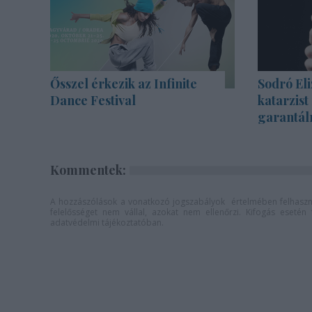
Ősszel érkezik az Infinite
Sodró Eli
Dance Festival
katarzist
garantál
Kommentek:
A hozzászólások a
vonatkozó jogszabályok
értelmében felhaszná
felelősséget nem vállal, azokat nem ellenőrzi. Kifogás eseté
adatvédelmi tájékoztatóban
.