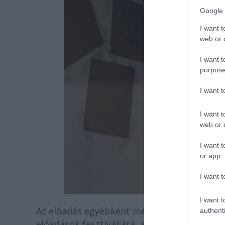
Google 
I want t
web or d
I want t
purpose
I want 
I want t
web or d
I want t
or app.
I want t
I want t
Az előadás egyébként még 2018-ban meghív
authenti
előadások fesztiváljára, a MOST FESZT-re, a