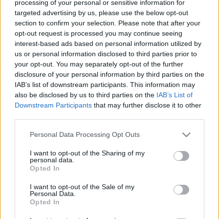
processing of your personal or sensitive information for
targeted advertising by us, please use the below opt-out
A hetvenpercnyi eszméléstörténet valójában
section to confirm your selection. Please note that after your
bármelyikünk sajátja is lehetne, hiszen a lényege,
opt-out request is processed you may continue seeing
hogy minden impulzussal, ami minket ér, minden
interest-based ads based on personal information utilized by
kapcsolattal, minden történettel többek leszünk,
us or personal information disclosed to third parties prior to
változunk, fejlődünk.
your opt-out. You may separately opt-out of the further
disclosure of your personal information by third parties on the
„
Kapcsolataink révén jutunk közelebb önmagunk
IAB’s list of downstream participants. This information may
megismeréséhez – van, akinek ehhez történetesen egy
also be disclosed by us to third parties on the
IAB’s List of
szeretői státusz kell. A képregény- vagy videojáték-
Downstream Participants
that may further disclose it to other
hősnőre hajazó szerelésben virító színésznő másfél órás
third parties.
monológja alatt bejátssza a költözködés dobozaival és
a tudásszomjat szimbolizáló rengeteg könyvvel,
Please note that this website/app uses one or more Google
Personal Data Processing Opt Outs
kiragasztott idézetekkel telepakolt teret, öniróniával
services and may gather and store information including but
sztorizik, bábozza el a találkozást a Férfival, annak
not limited to your visit or usage behaviour. You may click to
I want to opt-out of the Sharing of my
personal data.
gyerekével, erős hangeffektek törik meg a beszédjének
grant or deny consent to Google and its third-party tags to
Opted In
use your data for below specified purposes in below Google
árját, figurázzák ki az őslényszerű élettárs nyomokban
consent section.
létező intellektusát. Az i-re a pontot a citerával
I want to opt-out of the Sale of my
Personal Data.
eljátszott tengerparti aktus teszi fel, a Férfi és az ő
Opted In
képzeletbeli, fiatal és gyönyörű „utódja” között. A
díszletre ragasztott idézetek közül a kedvencem ez lett: