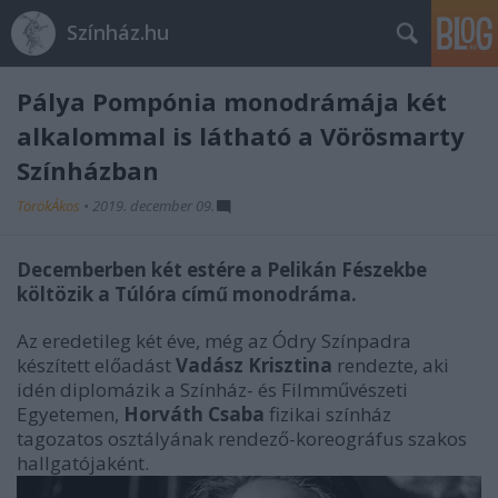
Színház.hu
Pálya Pompónia monodrámája két
alkalommal is látható a Vörösmarty
Színházban
TörökÁkos
•
2019. december 09.
Decemberben két estére a Pelikán Fészekbe
költözik a Túlóra című monodráma.
Az eredetileg két éve, még az Ódry Színpadra
készített előadást
Vadász Krisztina
rendezte, aki
idén diplomázik a Színház- és Filmművészeti
Egyetemen,
Horváth Csaba
fizikai színház
tagozatos osztályának rendező-koreográfus szakos
hallgatójaként.