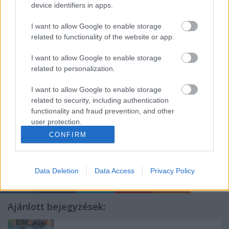
device identifiers in apps.
több mint 50 pályázó közül választották ki.
I want to allow Google to enable storage
A Vörösmarty Színház és a Színház- és Filmművészeti
related to functionality of the website or app.
Egyetem együttműködésének köszönhetően
december 15-én mutatják be a
Túlóra
című előadást
I want to allow Google to enable storage
Székesfehérváron, Pelikán bérlettel rendelkező nézők
related to personalization.
pedig 19-én nézhetik meg, Bónusz előadásként.
I want to allow Google to enable storage
(Forrás: Vörösmarty Színház)
related to security, including authentication
functionality and fraud prevention, and other
user protection.
CONFIRM
Címkék:
premier
Vörösmarty Színház
Pálya Pompónia
Data Deletion
Data Access
Privacy Policy
Ajánlott bejegyzések: