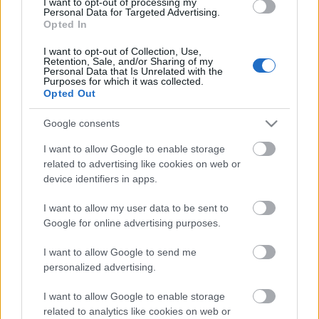
I want to opt-out of processing my
Personal Data for Targeted Advertising.
„kérem azokat, akik szerint nem lehetséges, ne tartsák
Opted In
fel azokat, akik már csinálják!” Bizony ám. Tessék
felismerni, kitörni, változtatni!”
– írta az előadásról
I want to opt-out of Collection, Use,
Kónya Rita Veronika
.
Retention, Sale, and/or Sharing of my
Personal Data that Is Unrelated with the
Purposes for which it was collected.
Opted Out
Google consents
I want to allow Google to enable storage
related to advertising like cookies on web or
device identifiers in apps.
I want to allow my user data to be sent to
Google for online advertising purposes.
I want to allow Google to send me
personalized advertising.
Az előadás egyébként még 2018-ban meghívást
I want to allow Google to enable storage
kapott a legjobb monodrámák és stúdiószínházi
related to analytics like cookies on web or
előadások fesztiváljára, a MOST FESZT-re, ahova