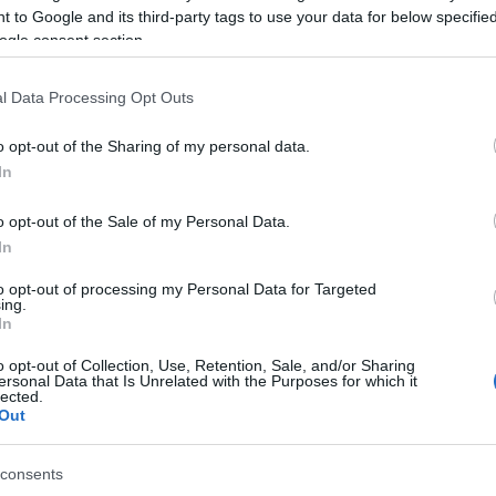
gy ez csak a szélsőséges helyzetek megismerésével
 to Google and its third-party tags to use your data for below specifi
ermekes családanya története, és mást azé a bolgár
ogle consent section.
yosón történő, oda-vissza járkálásról szól. Találkoz
ri az emberi szenvedés valamely formáját.
l Data Processing Opt Outs
or
,
Blasek Gyöngyi
és
Pallai Mara
játsszák. Szilágyi
o opt-out of the Sharing of my personal data.
sz, amiben ő lesz Esti Kornél és Kosztolányi, aki
In
n aztán más szereplők bőrébe bújnak. A négy színés
o opt-out of the Sale of my Personal Data.
zinte az összes bábtechnika megjelenik az előadásb
In
s lényegét: hogy Esti Kornél bárki lehet.
to opt-out of processing my Personal Data for Targeted
ing.
In
o opt-out of Collection, Use, Retention, Sale, and/or Sharing
ersonal Data that Is Unrelated with the Purposes for which it
lected.
Out
consents