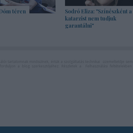
 Dóm téren
Sodró Eliza: "Színészként a
katarzist nem tudjuk
garantálni"
lói tartalomnak minősülnek, értük a
szolgáltatás technikai
üzemeltetője sem
n forduljon a blog szerkesztőjéhez. Részletek a
Felhasználási feltételekben