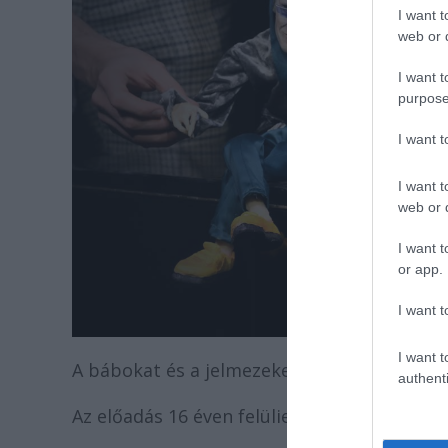
I want t
web or d
I want t
purpose
I want 
I want t
web or d
I want t
or app.
I want t
I want t
A bábokat és a jelmezeket
Lázár Helga
terv
authenti
Az előadás 16 éven felülieknek ajánlott.