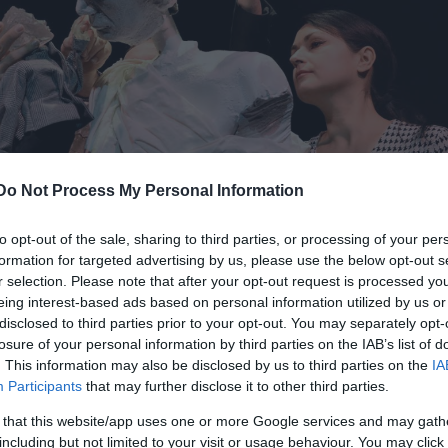
Do Not Process My Personal Information
to opt-out of the sale, sharing to third parties, or processing of your per
formation for targeted advertising by us, please use the below opt-out s
r selection. Please note that after your opt-out request is processed y
eing interest-based ads based on personal information utilized by us or
disclosed to third parties prior to your opt-out. You may separately opt-
losure of your personal information by third parties on the IAB’s list of
. This information may also be disclosed by us to third parties on the
IA
ndor és Pallai Mara (fotók: Éder Vera)
Participants
that may further disclose it to other third parties.
 that this website/app uses one or more Google services and may gath
net egy-egy találkozást jelenít meg. Mint mondta: Es
including but not limited to your visit or usage behaviour. You may click 