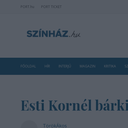
PORT
.hu
PORT TICKET
FŐOLDAL
HÍR
INTERJÚ
MAGAZIN
KRITIKA
S
Esti Kornél bárki
TörökÁkos