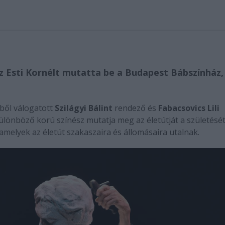
z Esti Kornélt mutatta be a Budapest Bábszínház,
kből válogatott
Szilágyi Bálint
rendező és
Fabacsovics Lili
különböző korú színész mutatja meg az életútját a születését
 amelyek az életút szakaszaira és állomásaira utalnak.