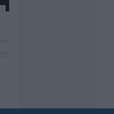
milyen
és az