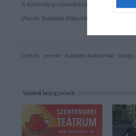
A Kosztolányi novelláiból készült előadás
(Forrás: Budapest Bábszínház)
Címkék:
premier
Budapest Bábszínház
Szilágyi
Ajánlott bejegyzések: