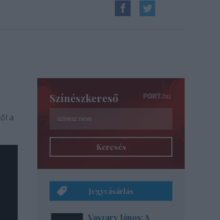
Színészkereső
ől a
Keresés
Jegyvásárlás
Vaszary János: A