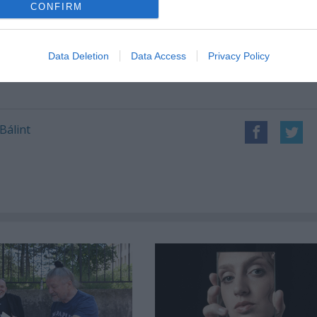
CONFIRM
 december 10-től látható a Kemény Henrik Teremben.
Data Deletion
Data Access
Privacy Policy
 Bálint