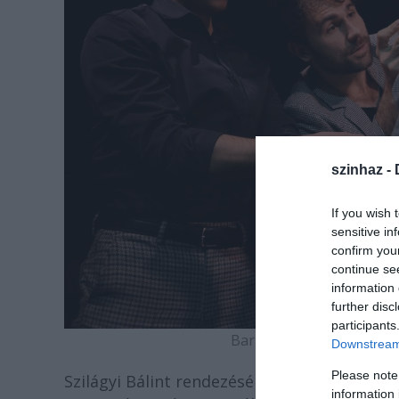
szinhaz -
If you wish 
sensitive in
confirm you
continue se
information 
further disc
participants
Barna Zsombor, Márkus Sá
Downstream 
Please note
Szilágyi Bálint rendezésében mindegyik jele
information 