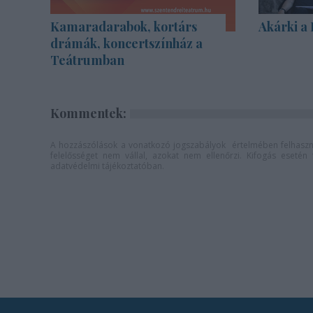
Kamaradarabok, kortárs
Akárki a
drámák, koncertszínház a
Teátrumban
Kommentek:
A hozzászólások a
vonatkozó jogszabályok
értelmében felhaszná
felelősséget nem vállal, azokat nem ellenőrzi. Kifogás eseté
adatvédelmi tájékoztatóban
.