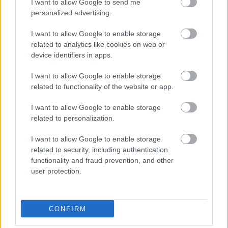
I want to allow Google to send me
megérezzük a figurák szánalmat keltő törékenységét.
personalized advertising.
Számomra Elling eljátszása nagy kihívás, mert nem
ilyen szerepeket szoktam játszani. Kőszínházakban
I want to allow Google to enable storage
semmiképp. Zárt, minimális
related to analytics like cookies on web or
gesztusrendszerrel rendelkezik a szereplőm, ami távol
device identifiers in apps.
áll tőlem. De a belső világa, magánya és félelmei az
enyémek. Sok váltása van Ellingnek már a szövege
I want to allow Google to enable storage
related to functionality of the website or app.
alapján is, amit majd hitelesítenem kell. És persze a
humorát nem az olcsó megoldásokkal előadni. A
I want to allow Google to enable storage
kollégákkal a munka ragyogó. Mindig figyelünk arra,
related to personalization.
hogy a való élet benne legyen a szituációkban és a
karakterekben
” – mesélte szerepéről
Baksa Imre
.
I want to allow Google to enable storage
Játszótársai:
Kakasy Dóra
,
Vass György
és
Kövesdi
related to security, including authentication
László
.
functionality and fraud prevention, and other
user protection.
A bemutató január 10-én lesz az RS9 Színházban
este fél 8-tól. Az előadás ezt követően január 20-án
látható ugyanott, szintén fél 8-tól.
CONFIRM
(Forrás: Neptun Brigád)