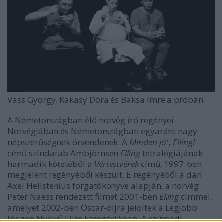
Vass György, Kakasy Dóra és Baksa Imre a próbán
A Németországban élő norvég író regényei
Norvégiában és Németországban egyaránt nagy
népszerűségnek örvendenek. A
Minden jót, Elling!
című színdarab Ambjörnsen
Elling
tetralógiájának
harmadik kötetéből a
Vértestvérek
című, 1997-ben
megjelent regényéből készült. E regényéből a dán
Axel Hellstenius forgatókönyve alapján, a norvég
Peter Naess rendezett filmet 2001-ben
Elling
címmel,
amelyet 2002-ben Oscar-díjra jelöltek a Legjobb
Idegen Nyelvű Film kategóriában. A színpadi