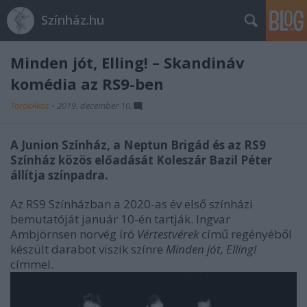
Színház.hu
Minden jót, Elling! – Skandináv
komédia az RS9-ben
TörökÁkos
•
2019. december 10.
A Junion Színház, a Neptun Brigád
és az RS9
Színház közös
előadását Koleszár Bazil Péter
állítja színpadra.
Az RS9 Színházban a 2020-as év első színházi
bemutatóját január 10-én tartják. Ingvar
Ambjörnsen norvég író
Vértestvérek
című regényéből
készült darabot viszik színre
Minden jót, Elling!
címmel.