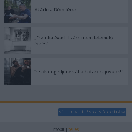
Akárki a Dóm téren
„Csonka évadot zárni nem felemelő
érzés"
"Csak engedjenek át a határon, jövünk!"
SÜTI BEÁLLÍTÁSOK MÓDOSÍTÁSA
mobil
|
teljes