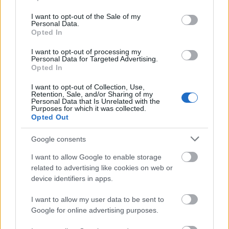
belül a félelem. Nyisd ki az ajtót, és indulj el!
use your data for below specified purposes in below Google
consent section.
I want to opt-out of the Sale of my
Personal Data.
Opted In
I want to opt-out of processing my
Personal Data for Targeted Advertising.
Opted In
I want to opt-out of Collection, Use,
Retention, Sale, and/or Sharing of my
Personal Data that Is Unrelated with the
Purposes for which it was collected.
Opted Out
Google consents
I want to allow Google to enable storage
related to advertising like cookies on web or
Vass György és Baksa Imre
device identifiers in apps.
„
Mindig is szerettem a skandináv filmeket. Egyik
I want to allow my user data to be sent to
pillanatban hülyére röhögöd magad, a másikban pedig
Google for online advertising purposes.
összeszorul a szíved. A
mi darabunk is erre törekszik
. A
próbákon sokat nevetünk, vagy épp nagyon