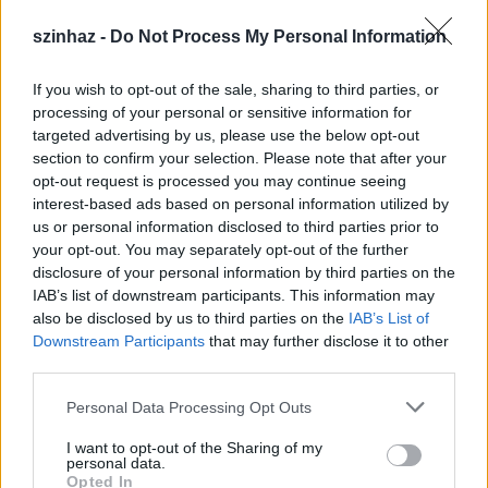
változatot nem csak szerte Európában, de az USA-
szinhaz -
Do Not Process My Personal Information
ban és Ausztráliában is játsszák a színházak.
A történet arról szól, hogyan képes talpra állni az
If you wish to opt-out of the sale, sharing to third parties, or
ember, ha megfeneklett, ha padlóra került. Egy
processing of your personal or sensitive information for
olyan barátság meséje, melynek során rájöhetünk,
targeted advertising by us, please use the below opt-out
hogyan nyithatunk újra a külvilág felé, ha lebontjuk
section to confirm your selection. Please note that after your
a magunk köré vont falakat, s hogyan találhatunk
opt-out request is processed you may continue seeing
vissza a „normális életbe”. Ez a barátság
interest-based ads based on personal information utilized by
egymásrautaltság is egyben, és annak is jó példája,
us or personal information disclosed to third parties prior to
your opt-out. You may separately opt-out of the further
hogy mennyi tanulnivalónk van egymástól.
disclosure of your personal information by third parties on the
IAB’s list of downstream participants. This information may
A szerző a két főhős karaktere révén a humort és az
also be disclosed by us to third parties on the
IAB’s List of
iróniát sem nélkülözve a legalapvetőbb érzéseinket
Downstream Participants
that may further disclose it to other
és reakcióinkat tárja elénk. A bennünk, felnőttekben
third parties.
megbújó gyermeki ént mutatja be – annak sokszor
ügyetlen tisztaságával, tétovaságával –, amit persze
Please note that this website/app uses one or more Google
Personal Data Processing Opt Outs
többnyire takargatni igyekszünk. Ám egyszer
services and may gather and store information including but
óhatatlanul eljön az idő, amikor ránk szakad a
not limited to your visit or usage behaviour. You may click to
I want to opt-out of the Sharing of my
personal data.
felnőtt lét minden baja és öröme. Ott kívül a világ, itt
grant or deny consent to Google and its third-party tags to
Opted In