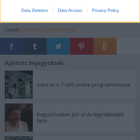
Data Deletion
Data Access
Privacy Policy
Címkék:
premier
függetlenek
RS9
Ajánlott bejegyzések:
Indul az e-Trafó online programsorozat
Augusztusban jön az év legvidámabb
hete