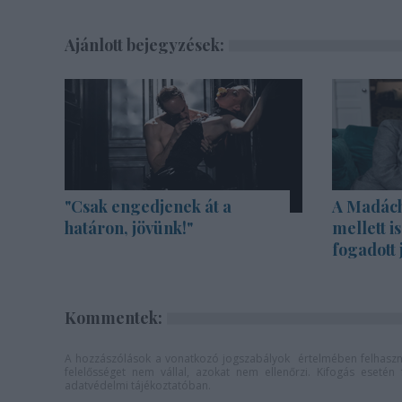
Ajánlott bejegyzések:
"Csak engedjenek át a
A Madách 
határon, jövünk!"
mellett i
fogadott 
Kommentek:
A hozzászólások a
vonatkozó jogszabályok
értelmében felhaszná
felelősséget nem vállal, azokat nem ellenőrzi. Kifogás eseté
adatvédelmi tájékoztatóban
.