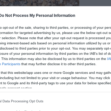
Do Not Process My Personal Information
to opt-out of the sale, sharing to third parties, or processing of your per
formation for targeted advertising by us, please use the below opt-out s
r selection. Please note that after your opt-out request is processed y
eing interest-based ads based on personal information utilized by us or
disclosed to third parties prior to your opt-out. You may separately opt-
losure of your personal information by third parties on the IAB’s list of
csolatának megteremtésére épül. Ez fejlesztés útján
. This information may also be disclosed by us to third parties on the
IA
ten, hanem több területen kell megvalósítani. Nem az a c
Participants
that may further disclose it to other third parties.
valósítását támogassa a program, hanem hogy ezek az
 that this website/app uses one or more Google services and may gath
a produkciós segítségeken át. Producerek, kreatív produc
including but not limited to your visit or usage behaviour. You may click 
 to Google and its third-party tags to use your data for below specifi
eljesen szabad gondolatai, üzenetei eljussanak a
ogle consent section.
lyázatnak újítónak kell lenni. Ha fejleszteni akarunk,
eljes folyamat transzparenciája megvalósításában, a
l Data Processing Opt Outs
 tekintetében. És a legnagyobb erőtartalék ebben a
 rejlik. Így elsősorban ezen a területen próbálok meg