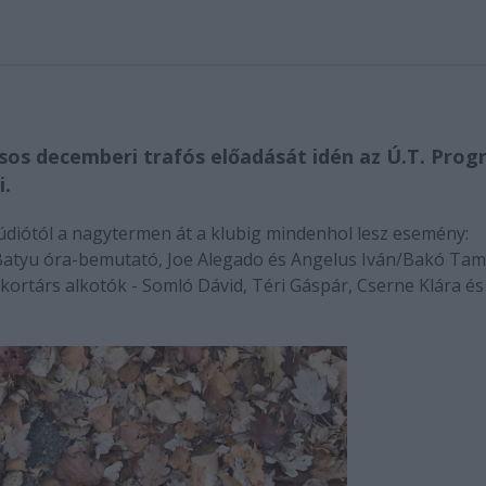
sos decemberi trafós előadását idén az Ú.T. Pro
i.
údiótól a nagytermen át a klubig mindenhol lesz esemény:
atyu óra-bemutató, Joe Alegado és Angelus Iván/Bakó Ta
kortárs alkotók - Somló Dávid, Téri Gáspár, Cserne Klára és