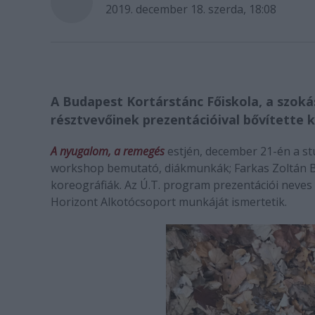
2019. december 18. szerda, 18:08
A Budapest Kortárstánc Főiskola, a szoká
résztvevőinek prezentációival bővítette k
A nyugalom, a remegés
estjén, december 21-én a st
workshop bemutató, diákmunkák; Farkas Zoltán B
koreográfiák. Az Ú.T. program prezentációi neves 
Horizont Alkotócsoport munkáját ismertetik.