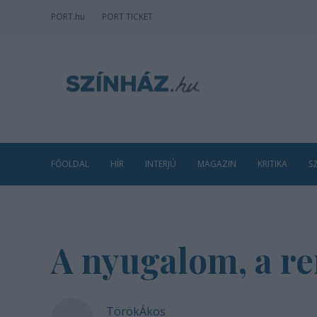
PORT
.hu
PORT TICKET
FŐOLDAL
HÍR
INTERJÚ
MAGAZIN
KRITIKA
S
A nyugalom, a r
TörökÁkos