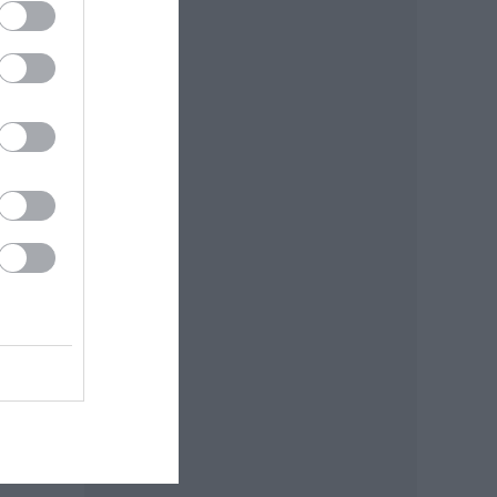
nye.
ti a