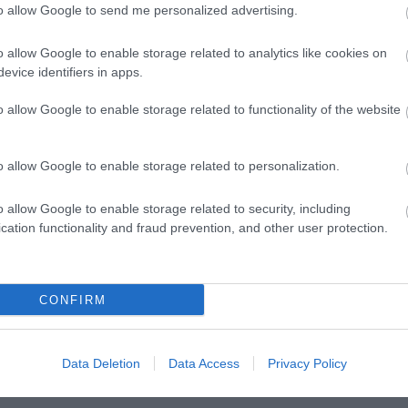
túrájának a kialakításában és saját improvizációja
to allow Google to send me personalized advertising.
o allow Google to enable storage related to analytics like cookies on
rs. Free
egy nagyon sajátos együttműködés eredmé
evice identifiers in apps.
lus Iván
a struktúrát és az előadói minőségeket. A
o allow Google to enable storage related to functionality of the website
a készült, ami egy jazz-történeti mérföldkő.
A seb
ként szerzett európai szintű ismertséget, ma AML
nborn zenére készült tánc ritkán látott módon egyesí
o allow Google to enable storage related to personalization.
ilágait.
o allow Google to enable storage related to security, including
cation functionality and fraud prevention, and other user protection.
CONFIRM
társtánc
Data Deletion
Data Access
Privacy Policy