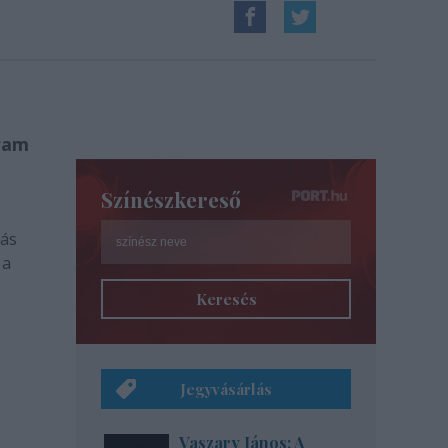
gram
Színészkereső
más
 a
Keresés
Jegyvásárlás
Vaszary János: A