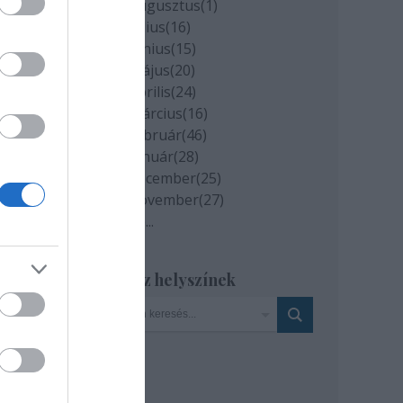
2020 augusztus
(
1
)
2020 július
(
16
)
2020 június
(
15
)
2020 május
(
20
)
c
2020 április
(
24
)
 év
2020 március
(
16
)
ő,
2020 február
(
46
)
2020 január
(
28
)
an
2019 december
(
25
)
2019 november
(
27
)
Tovább
...
yire
Szinház helyszínek
ű
,