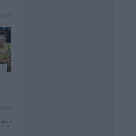
milyen
és az