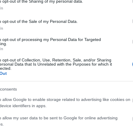
o opt-out of the Sharing of my personal data.
In
rváltás óta működik a főiskola mellett, különböző
o opt-out of the Sale of my Personal Data.
került a fókuszba. Ennek egyik állomása egy néptán
In
cember 14-én a Miskolci Nemzeti Színházban. Az idei
to opt-out of processing my Personal Data for Targeted
rezentációsorozata: Az író, dramaturg, játékkészít
ing.
In
, a másik
Téri Gáspár
cirkuszvilágába érkezik meg.
, akik egy vitaszínházi produkcióval szociális témáb
o opt-out of Collection, Use, Retention, Sale, and/or Sharing
ersonal Data that Is Unrelated with the Purposes for which it
Dáv
id a hang térbeli alkalmazásaival, ennek színházi
lected.
 segítette az Ú.T. 2019-ben.
Out
n történő prezentáció december 21-én, de ugyanenn
consents
okásos decemberi bemutatkozása is. A
Legényes
cím
o allow Google to enable storage related to advertising like cookies on
 Budapest Kortárstánc Főiskola néptánc mestere a
evice identifiers in apps.
bb nézőpontot alkalmazza, de mégsem etnografikus
hatunk, hanem olyan, tiszta, tér-idő-dinamika
o allow my user data to be sent to Google for online advertising
s.
már az iskola sokadik generációja képes teljesen