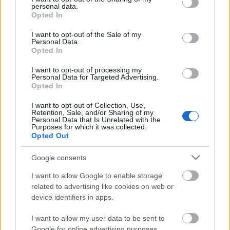
personal data.
grant or deny consent to Google and its third-party tags to
Opted In
A szemináriumokra előreláthatólag 2020. február-
use your data for below specified purposes in below Google
április hónapokban kerül sor, négy hétvégén
consent section.
I want to opt-out of the Sale of my
(összesen 8 napon), napi 6 órában.
Personal Data.
Opted In
A képzés ingyenes, támogatója a Summa Artium
I want to opt-out of processing my
Kultúratámogató Magánalap.
Personal Data for Targeted Advertising.
Opted In
(Forrás: Színházi Kritikusok Céhe)
I want to opt-out of Collection, Use,
Retention, Sale, and/or Sharing of my
Personal Data that Is Unrelated with the
Purposes for which it was collected.
Opted Out
Címkék:
kritika
Színházi Kritikusok Céhe
Google consents
I want to allow Google to enable storage
related to advertising like cookies on web or
device identifiers in apps.
Ajánlott bejegyzések:
I want to allow my user data to be sent to
Google for online advertising purposes.