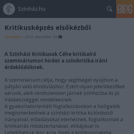
Színház.hu
Kritikusképzés elsőkézből
TörökÁkos
•
2019. december 19.
A Színházi Kritikusok Céhe kritikaíró
szemináriumot hirdet a színikritika iránt
érdeklődőknek.
A szeminárium célja, hogy segítséget nyújtson a
pályán való elinduláshoz. Ezért olyan jelentkezőket
várunk, akik rendszeresen járnak színházba és jó
íráskészséggel rendelkeznek.
A gyakorlatorientált foglalkozásokon a hallgatók
megismerkednek a színházi kritika különböző
irányaival, előadásokat elemeznek, foglalkoznak a
kritikaírás módszertanával, etikájával is.
Lehetőségük lesz arra, hogy a kritikusszakma