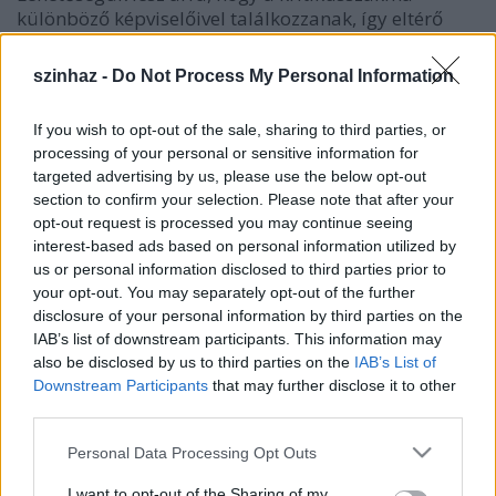
különböző képviselőivel találkozzanak, így eltérő
stílusokkal, megközelítésmódokkal ismerkedhetnek
meg.
szinhaz -
Do Not Process My Personal Information
If you wish to opt-out of the sale, sharing to third parties, or
processing of your personal or sensitive information for
targeted advertising by us, please use the below opt-out
section to confirm your selection. Please note that after your
opt-out request is processed you may continue seeing
interest-based ads based on personal information utilized by
us or personal information disclosed to third parties prior to
your opt-out. You may separately opt-out of the further
disclosure of your personal information by third parties on the
IAB’s list of downstream participants. This information may
also be disclosed by us to third parties on the
IAB’s List of
Jelentkezni egy szabadon választott színházi
Downstream Participants
that may further disclose it to other
előadásról készült, 5000–8000 karakter terjedelmű
third parties.
kritikával, valamint életrajzzal lehet.
Please note that this website/app uses one or more Google
Personal Data Processing Opt Outs
A jelentkezéseket 2020. január 15-ig várjuk a
services and may gather and store information including but
kritikusceh@gmail.com
címre.
not limited to your visit or usage behaviour. You may click to
I want to opt-out of the Sharing of my