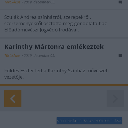
functionality and fraud prevention, and other
TörökÁkos
•
2019. december 05.
user protection.
Szulák Andrea színházról, szerepekről,
szerzeményekről osztotta meg gondolatait az
Előadóművészi Jogvédő Irodával.
Karinthy Mártonra emlékeztek
TörökÁkos
•
2019. december 05.
Földes Eszter lett a Karinthy Színház művészeti
vezetője.
SÜTI BEÁLLÍTÁSOK MÓDOSÍTÁSA