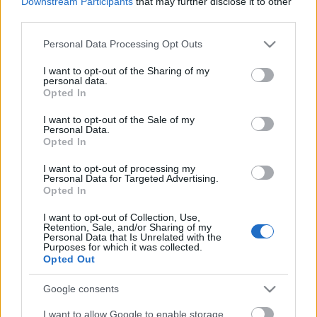
Downstream Participants
that may further disclose it to other
third parties.
Please note that this website/app uses one or more Google
Personal Data Processing Opt Outs
services and may gather and store information including but
„Meghökkentően emberi, abszurd és
not limited to your visit or usage behaviour. You may click to
I want to opt-out of the Sharing of my
tragikomikus” – Ádám almái a
personal data.
grant or deny consent to Google and its third-party tags to
Opted In
use your data for below specified purposes in below Google
Miskolci Nemzeti színházban
consent section.
I want to opt-out of the Sale of my
TörökÁkos
•
2019. december 07.
Personal Data.
Opted In
Az Ünnep után Szabó Máté újabb dán filmet állított
I want to opt-out of processing my
Personal Data for Targeted Advertising.
színpadra Miskolcon.
Opted In
I want to opt-out of Collection, Use,
Tóth Ildikó és Dés László Príma
Retention, Sale, and/or Sharing of my
Personal Data that Is Unrelated with the
Primissima lett
Purposes for which it was collected.
Opted Out
TörökÁkos
•
2019. december 07.
Google consents
Tíz kategóriában vehették át a Prima Primissima
I want to allow Google to enable storage