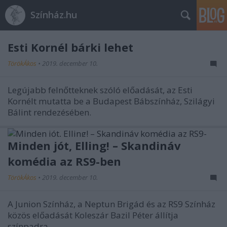
Színház.hu
Esti Kornél bárki lehet
TörökÁkos
•
2019. december 10.
Legújabb felnőtteknek szóló előadását, az Esti
Kornélt mutatta be a Budapest Bábszínház, Szilágyi
Bálint rendezésében.
Minden jót, Elling! – Skandináv
komédia az RS9-ben
TörökÁkos
•
2019. december 10.
A Junion Színház, a Neptun Brigád és az RS9 Színház
közös előadását Koleszár Bazil Péter állítja
színpadra.