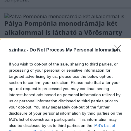
Pálya Pompónia monodrámája két
alkalommal is látható a Vörösmarty
Színházban
szinhaz -
Do Not Process My Personal Information
TörökÁkos
•
2019. december 09.
If you wish to opt-out of the sale, sharing to third parties, or
Decemberben két estére a Pelikán Fészekbe költözik
processing of your personal or sensitive information for
a Túlóra című monodráma.
targeted advertising by us, please use the below opt-out
section to confirm your selection. Please note that after your
Francia évad az Operaházban
opt-out request is processed you may continue seeing
interest-based ads based on personal information utilized by
TörökÁkos
•
2019. december 08.
us or personal information disclosed to third parties prior to
your opt-out. You may separately opt-out of the further
disclosure of your personal information by third parties on the
Többek között Székely Kriszta, Hegymegi Máté,
IAB’s list of downstream participants. This information may
Polgár Csaba, Szabó Máté és Dömötör András fog
also be disclosed by us to third parties on the
IAB’s List of
rendezni.