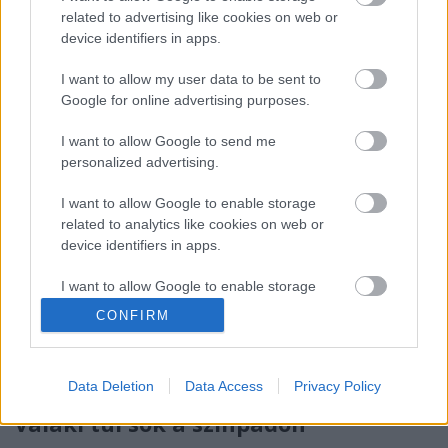
Díjakat a magyar szellemi élet, a művészet, a
related to advertising like cookies on web or
tudomány és a sport jeles képviselői a Müpában
device identifiers in apps.
megtartott pénteki gálaesten.
I want to allow my user data to be sent to
Google for online advertising purposes.
Meddig tartható fent az, ami jó volt
I want to allow Google to send me
vagy az, amit annak hittünk?
personalized advertising.
TörökÁkos
•
2019. december 06.
I want to allow Google to enable storage
related to analytics like cookies on web or
Két házaspár rendszeres baráti vacsoráiba enged
device identifiers in apps.
betekintést Donald Margulies Pulitzer-díjas darabja,
I want to allow Google to enable storage
a Vacsora négyesben, amit december 14-én mutat
related to functionality of the website or app.
be a Pinceszínház.
CONFIRM
I want to allow Google to enable storage
related to personalization.
„A színház csapatjáték, nem jó, ha
Data Deletion
Data Access
Privacy Policy
I want to allow Google to enable storage
valaki túl sok a színpadon”
related to security, including authentication