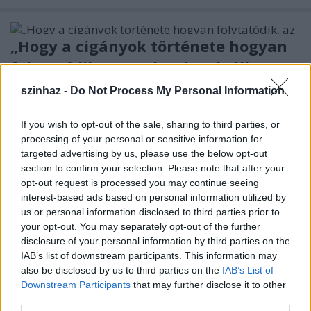
„Hogy a cigányok története hogyan
folytatódik, az csak rajtunk áll...”
TörökÁkos
•
2019. szeptember 20.
szinhaz -
Do Not Process My Personal Information
A III. Roma Hősök Nemzetközi Színházi Fesztiválon
If you wish to opt-out of the sale, sharing to third parties, or
processing of your personal or sensitive information for
négy roma társulat mutatkozott be kamaraszínházi
targeted advertising by us, please use the below opt-out
előadásokkal.
section to confirm your selection. Please note that after your
opt-out request is processed you may continue seeing
Hat nap alatt hat táncelőadás
interest-based ads based on personal information utilized by
us or personal information disclosed to third parties prior to
Egerben
your opt-out. You may separately opt-out of the further
TörökÁkos
•
2019. szeptember 20.
disclosure of your personal information by third parties on the
IAB’s list of downstream participants. This information may
also be disclosed by us to third parties on the
IAB’s List of
Az Országos Stúdiószínházi Táncfesztivál
Downstream Participants
that may further disclose it to other
szeptember 25. és 29. között. kerül megrendezésre
third parties.
az egri Gárdonyi Géza Színházban.