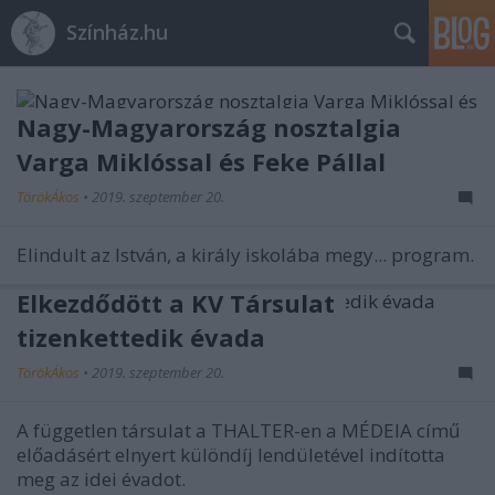
Színház.hu
Nagy-Magyarország nosztalgia
Varga Miklóssal és Feke Pállal
TörökÁkos
•
2019. szeptember 20.
Elindult az István, a király iskolába megy... program.
Elkezdődött a KV Társulat
tizenkettedik évada
TörökÁkos
•
2019. szeptember 20.
A független társulat a THALTER-en a MÉDEIA című
előadásért elnyert különdíj lendületével indította
meg az idei évadot.