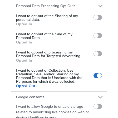
Please note that this website/app uses one or more Google
Personal Data Processing Opt Outs
services and may gather and store information including but
Négy bemutató a Centrál Színház új
not limited to your visit or usage behaviour. You may click to
I want to opt-out of the Sharing of my
personal data.
évadában
grant or deny consent to Google and its third-party tags to
Opted In
use your data for below specified purposes in below Google
TörökÁkos
•
2019. szeptember 18.
consent section.
I want to opt-out of the Sale of my
Personal Data.
Opted In
Básti Juli és Stohl András indítja a bemutatók sorát.
I want to opt-out of processing my
Personal Data for Targeted Advertising.
Opted In
Beszélő rizsfőzők a Trafóban, kortárs
I want to opt-out of Collection, Use,
koreai színház a Nemzetiben
Retention, Sale, and/or Sharing of my
Personal Data that Is Unrelated with the
Purposes for which it was collected.
TörökÁkos
•
2019. szeptember 18.
Opted Out
A dél-koreai előadói szcéna úttörői Budapesten
Google consents
lesznek láthatóak: kortárs koreai performanszokkal
I want to allow Google to enable storage
készül az évadra a budapesti Koreai Kulturális
related to advertising like cookies on web or
Központ.
device identifiers in apps.