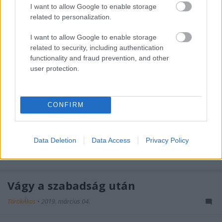
I want to allow Google to enable storage
TörökÁkos
•
2019. március 05.
related to personalization.
Kiss Esztert a Jurányi Házban a Gólem Színház
I want to allow Google to enable storage
Lefitymálva című darabjában láthatjuk, amelynek
related to security, including authentication
áprilisban lesz a 90. előadása.
functionality and fraud prevention, and other
user protection.
A nap fotója – az égi és a földi
szerelemről
CONFIRM
TörökÁkos
•
2019. március 05.
Data Deletion
Data Access
Privacy Policy
Paul Claudel Angyali üdvözletét állították színpadra
a Stúdió K-ban.
Vágy a szabadság után
TörökÁkos
•
2019. március 04.