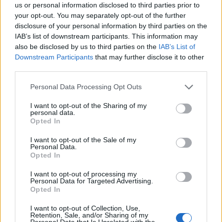
TörökÁkos
•
2019. március 05.
us or personal information disclosed to third parties prior to
your opt-out. You may separately opt-out of the further
disclosure of your personal information by third parties on the
Állami gondoskodásban nevelkedett fiatalok féléves
IAB’s list of downstream participants. This information may
művészeti és pályaorientációs képzés után adta elő
also be disclosed by us to third parties on the
IAB’s List of
Odisszeusz és fia, Télemakhosz történetét.
Downstream Participants
that may further disclose it to other
third parties.
Nyomokban sem tartalmaz Karády
Please note that this website/app uses one or more Google
Personal Data Processing Opt Outs
Katalint
services and may gather and store information including but
not limited to your visit or usage behaviour. You may click to
I want to opt-out of the Sharing of my
TörökÁkos
•
2019. március 05.
personal data.
grant or deny consent to Google and its third-party tags to
Opted In
use your data for below specified purposes in below Google
A Magyar Színház Ópiumkeringő című zenés
consent section.
I want to opt-out of the Sale of my
bemutatója nem lesz sikertelen, pedig messze a
Personal Data.
Opted In
tűréshatáron túl nyúlnak Karády Katalin
szenvedései.
I want to opt-out of processing my
Personal Data for Targeted Advertising.
Opted In
Kerényi Miklós Gábor rendezi a Lovas
I want to opt-out of Collection, Use,
Retention, Sale, and/or Sharing of my
Personal Data that Is Unrelated with the