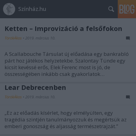
Színház.hu
Ketten – Improvizáció a felsőfokon
TörökÁkos
•
2019. március 10.
A Scallabouche Társulat új előadása egy bankrabló
párt hoz játékos helyzetekbe. Szalontay Tünde egy
kicsit kevéssé erős, Elek Ferenc most is jó, de
összességében inkább csak gyakorlatok…
Lear Debrecenben
TörökÁkos
•
2019. március 10.
„Ez az előadás kísérlet, hogy elmélyülten, egy
tragédia szintjén tanulmányozzuk és megértsük az
emberi gonoszság és aljasság természetrajzát.”