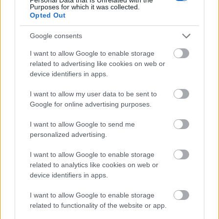
Színház Demjén-musicaljét
Purposes for which it was collected.
Opted Out
TörökÁkos
•
2019. március 05.
Google consents
Pintér Tibor a keresztényi megbocsátás jegyében
kérte fel az Operettszínházból meglehetősen
I want to allow Google to enable storage
botrányos körülmények között távozó rendezőt.
related to advertising like cookies on web or
device identifiers in apps.
I want to allow my user data to be sent to
A nap fotója – Nemek és igenek a
Google for online advertising purposes.
Centrál Színházban
I want to allow Google to send me
TörökÁkos
•
2019. március 05.
personalized advertising.
I want to allow Google to enable storage
Nina Raine darabját Puskás Tamás állította
related to analytics like cookies on web or
színpadra.
device identifiers in apps.
I want to allow Google to enable storage
Kiss Eszter: „Ez igazi fürdés a
related to functionality of the website or app.
szerepben!”