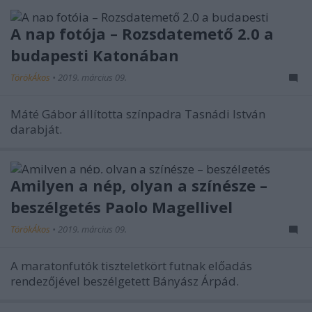
A nap fotója – Rozsdatemető 2.0 a
budapesti Katonában
TörökÁkos
•
2019. március 09.
Máté Gábor állította színpadra Tasnádi István
darabját.
Amilyen a nép, olyan a színésze –
beszélgetés Paolo Magellivel
TörökÁkos
•
2019. március 09.
A maratonfutók tiszteletkört futnak előadás
rendezőjével beszélgetett Bányász Árpád.