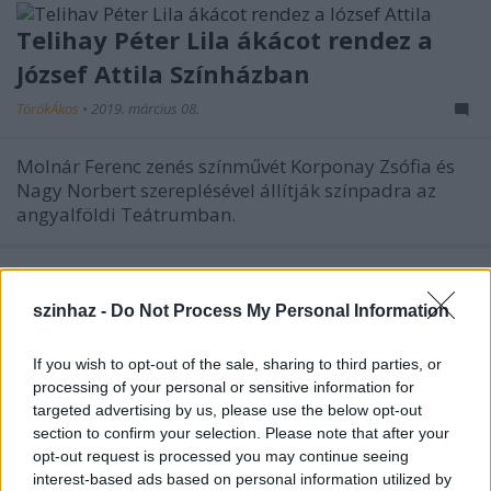
Telihay Péter Lila ákácot rendez a
József Attila Színházban
TörökÁkos
•
2019. március 08.
Molnár Ferenc zenés színművét Korponay Zsófia és
Nagy Norbert szereplésével állítják színpadra az
angyalföldi Teátrumban.
A nap fotója – Gloria a Radnótiban
szinhaz -
Do Not Process My Personal Information
TörökÁkos
•
2019. március 05.
If you wish to opt-out of the sale, sharing to third parties, or
Hajdu Szabolcs mutatkozik be rendezőként a
processing of your personal or sensitive information for
Radnótiban. Ez az évad is nagyon erős náluk.
targeted advertising by us, please use the below opt-out
section to confirm your selection. Please note that after your
Art-Ravaló – Odüsszeusz lelépett
opt-out request is processed you may continue seeing
interest-based ads based on personal information utilized by